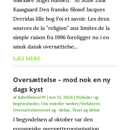
Mørkøre Stigel Hansen. Af Stine Zink
Kaasgaard Den franske filosof Jacques
Derridas lille bog Foi et savoir. Les deux
sources de la ”religion” aux limites de la
simple raison fra 1996 foreligger nu i en
smuk dansk oversættelse...
LÆS MERE
Oversættelse – mod nok en ny
dags kyst
af
BabelfiskenJW
|
nov 13, 2024
|
Nyheder og
begivenheder
,
Om enkelte værker/forfattere
,
Oversættelsesteori og -debat
,
Teori og debat
I begyndelsen af oktober var den
europæiske oversætterorganisation