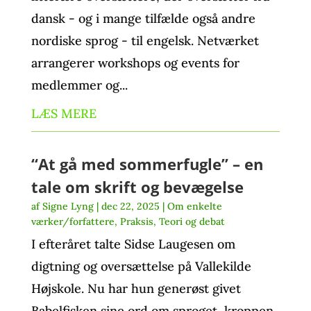
dansk - og i mange tilfælde også andre
nordiske sprog - til engelsk. Netværket
arrangerer workshops og events for
medlemmer og...
LÆS MERE
“At gå med sommerfugle” – en
tale om skrift og bevægelse
af
Signe Lyng
|
dec 22, 2025
|
Om enkelte
værker/forfattere
,
Praksis
,
Teori og debat
I efteråret talte Sidse Laugesen om
digtning og oversættelse på Vallekilde
Højskole. Nu har hun generøst givet
Babelfisken sine ord om sproget, kroppen