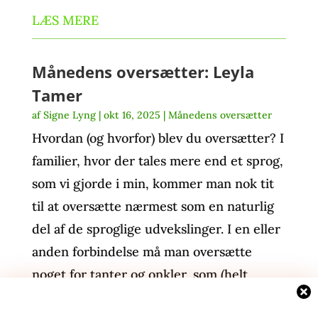
LÆS MERE
Månedens oversætter: Leyla
Tamer
af
Signe Lyng
|
okt 16, 2025
|
Månedens oversætter
Hvordan (og hvorfor) blev du oversætter? I
familier, hvor der tales mere end et sprog,
som vi gjorde i min, kommer man nok tit
til at oversætte nærmest som en naturlig
del af de sproglige udvekslinger. I en eller
anden forbindelse må man oversætte
noget for tanter og onkler, som (helt
bogstaveligt) ikke forstår, hvad de andre