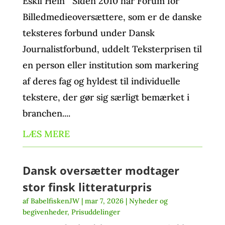
Eskil Hein Siden 2010 har Forum for
Billedmedieoversættere, som er de danske
teksteres forbund under Dansk
Journalistforbund, uddelt Teksterprisen til
en person eller institution som markering
af deres fag og hyldest til individuelle
tekstere, der gør sig særligt bemærket i
branchen....
LÆS MERE
Dansk oversætter modtager
stor finsk litteraturpris
af
BabelfiskenJW
|
mar 7, 2026
|
Nyheder og
begivenheder
,
Prisuddelinger