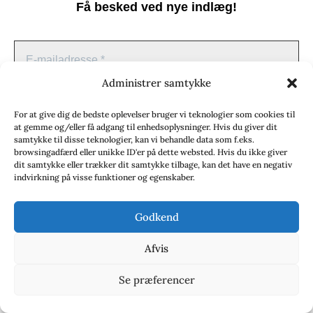
onkler og tanter siger. Samtidig har jeg
Få besked ved nye indlæg!
altid været glad for at læse...
LÆS MERE
Administrer samtykke
Månedens oversætter: Erik
For at give dig de bedste oplevelser bruger vi teknologier som cookies til
Skyum-Nielsen
at gemme og/eller få adgang til enhedsoplysninger. Hvis du giver dit
samtykke til disse teknologier, kan vi behandle data som f.eks.
af
Signe Lyng
|
aug 29, 2025
|
Månedens oversætter
browsingadfærd eller unikke ID'er på dette websted. Hvis du ikke giver
dit samtykke eller trækker dit samtykke tilbage, kan det have en negativ
Hvor kommer din(e) sprogkompetence(r)
indvirkning på visse funktioner og egenskaber.
fra? Et halvt år efter at jeg som 18-årig var
begyndt på danskstudiet ved Københavns
Godkend
Universitet, valgte jeg et kursus over tre
Afvis
semestre i oldislandsk prosa, hvor vi lærte
Vi spammer ikke! Læs vores
privatlivspolitik
hvis du vil
norrøn grammatik og læste sagaer. Det
Se præferencer
vide mere.
førte til, at jeg skrev magisterspeciale om