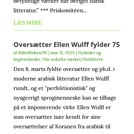
betydelige værker har beriget dansk
litteratur.” *** Priskomitéen...
LÆS MERE
Oversætter Ellen Wulff fylder 75
af
BabelfiskenJW
|
mar 11, 2025
|
Nyheder og
begivenheder
,
Om enkelte værker/forfattere
Den 8. marts fyldte oversætter og ph.d. i
moderne arabisk litteratur Ellen Wulff
rundt, og et "perfektionistisk" og
nysgerrigt sprogmenneske kan se tilbage
på et imponerende virke Ellen Wullf er
som oversætter især kendt for sine
oversættelser af Koranen fra arabisk til