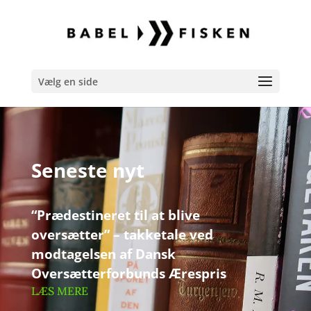
Vælg en side
Seneste nyt
“Prædestineret til at blive
oversætter” – takketale ved
modtagelsen af Dansk
Oversætterforbunds Ærespris
LÆS MERE