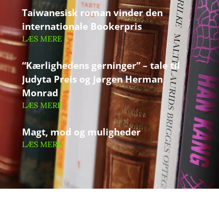
Taiwanesisk roman vinder den
internationale Bookerpris
LÆS MERE
“Kærlighedens gerninger” – tale til
Judyta Preis og Jørgen Herman
Monrad
LÆS MERE
Magt, mod og muligheder
LÆS MERE