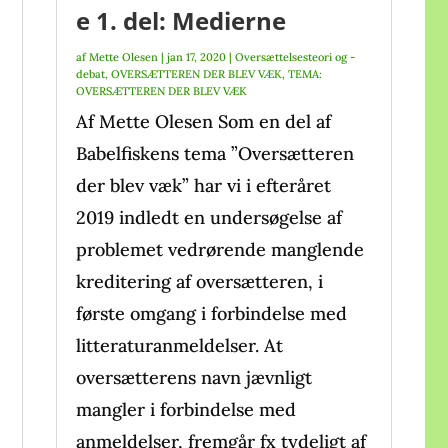
e 1. del: Medierne
af
Mette Olesen
|
jan 17, 2020
|
Oversættelsesteori og -
debat
,
OVERSÆTTEREN DER BLEV VÆK
,
TEMA:
OVERSÆTTEREN DER BLEV VÆK
Af Mette Olesen Som en del af
Babelfiskens tema ”Oversætteren
der blev væk” har vi i efteråret
2019 indledt en undersøgelse af
problemet vedrørende manglende
kreditering af oversætteren, i
første omgang i forbindelse med
litteraturanmeldelser. At
oversætterens navn jævnligt
mangler i forbindelse med
anmeldelser, fremgår fx tydeligt af