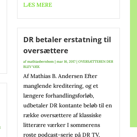
LÆS MERE
DR betaler erstatning til
oversættere
af
mathiasbernbom
|
mar 16, 2017
|
OVERSÆTTEREN DER
BLEV VÆK
Af Mathias B. Andersen Efter
manglende kreditering, og et
længere forhandlingsforløb,
udbetaler DR kontante beløb til en
række oversættere af klassiske
litterære værker I sommerens
R
roste podcast-serie på DR TV,