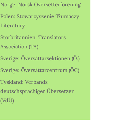
Norge: Norsk Oversetterforening
Polen: Stowarzyszenie Tłumaczy
Literatury
Storbritannien: Translators
Association (TA)
Sverige: Översättarsektionen (Ö.)
Sverige: Översättarcentrum (ÖC)
Tyskland: Verbands
deutschsprachiger Übersetzer
(VdÜ)