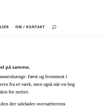
LSER
OM / KONTAKT
ngel på samme.
e sammenhænge. Først og fremmest i
teres fra et værk, men også når en bog
den for nettet.
 den der udelader oversætterens