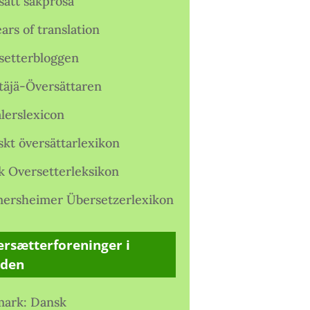
satt sakprosa
ars of translation
setterbloggen
täjä-Översättaren
lerslexicon
skt översättarlexikon
k Oversetterleksikon
ersheimer Übersetzerlexikon
rsætterforeninger i
rden
ark: Dansk