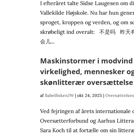
I efteråret talte Sidse Laugesen om d
Vallekilde Højskole. Nu har hun gener
sproget, kroppen og verden, og om s
skrøbeligt ind overalt: 
会儿...
Maskinstormer i modvind
virkelighed, mennesker og
skønlitterær oversættelse
af
BabelfiskenJW
|
okt 24, 2025
|
Oversættelses
Ved fejringen af årets international
Oversætterforbund og Aarhus Littera
Sara Koch til at fortælle om sin litte