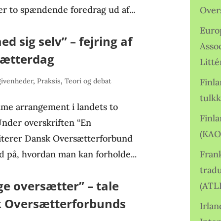
r to spændende foredrag ud af...
Over
Euro
d sig selv” – fejring af
Asso
sætterdag
Litté
givenheder
,
Praksis
,
Teori og debat
Finl
tulkk
me arrangement i landets to
Finl
Under overskriften “En
(KAO
viterer Dansk Oversætterforbund
ud på, hvordan man kan forholde...
Frank
tradu
 oversætter” – tale
(ATL
k Oversætterforbunds
Irlan