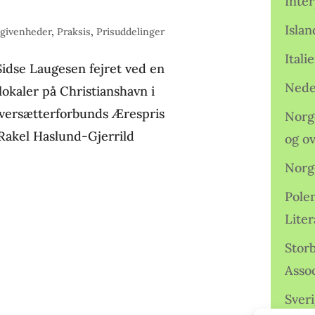
Inter
Isla
givenheder
,
Praksis
,
Prisuddelinger
Ital
Sidse Laugesen fejret ved en
Nede
lokaler på Christianshavn i
Oversætterforbunds Ærespris
Norge
 Rakel Haslund-Gjerrild
og o
Norg
Pole
Lite
Storb
Assoc
Sveri