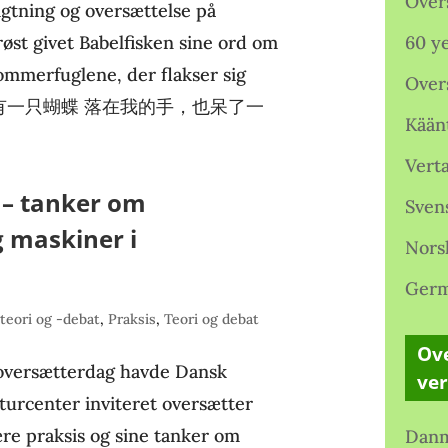
Over
igtning og oversættelse på
øst givet Babelfisken sine ord om
60 ye
ommerfuglene, der flakser sig
Over
不是吗 昨天有一只蝴蝶 落在我的手，也呆了一
Kään
Verta
 – tanker om
Sven
 maskiner i
Nors
Germ
teori og -debat
,
Praksis
,
Teori og debat
Ove
e oversætterdag havde Dansk
ve
turcenter inviteret oversætter
rære praksis og sine tanker om
Danm