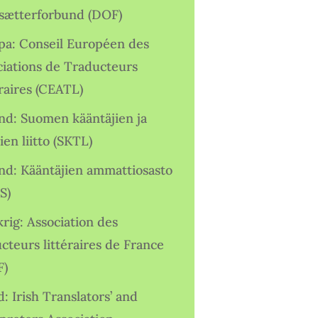
sætterforbund (DOF)
pa: Conseil Européen des
ciations de Traducteurs
raires (CEATL)
and: Suomen kääntäjien ja
ien liitto (SKTL)
and: Kääntäjien ammattiosasto
S)
rig: Association des
cteurs littéraires de France
F)
d: Irish Translators’ and