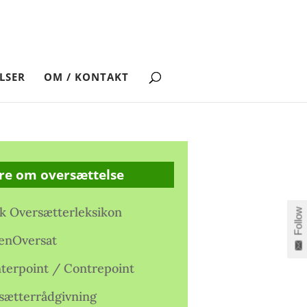
LSER
OM / KONTAKT
re om oversættelse
k Oversætterleksikon
Follow
enOversat
terpoint / Contrepoint
sætterrådgivning