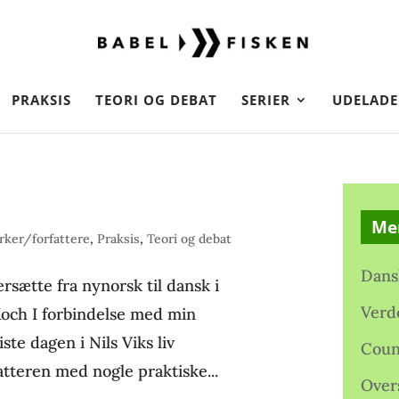
PRAKSIS
TEORI OG DEBAT
SERIER
UDELADE
Me
ker/forfattere
,
Praksis
,
Teori og debat
Dans
rsætte fra nynorsk til dansk i
Verd
Koch I forbindelse med min
te dagen i Nils Viks liv
Coun
fatteren med nogle praktiske...
Over