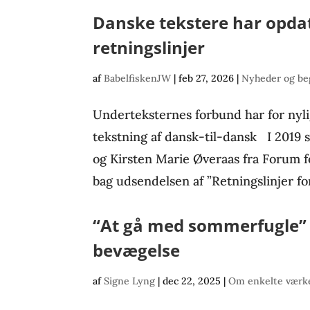
Danske tekstere har opda
retningslinjer
af
BabelfiskenJW
|
feb 27, 2026
|
Nyheder og be
Underteksternes forbund har for nyli
tekstning af dansk-til-dansk I 2019 
og Kirsten Marie Øveraas fra Forum f
bag udsendelsen af ”Retningslinjer for
“At gå med sommerfugle” –
bevægelse
af
Signe Lyng
|
dec 22, 2025
|
Om enkelte værke