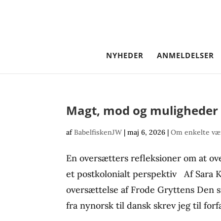
NYHEDER
ANMELDELSER
Magt, mod og muligheder
af
BabelfiskenJW
|
maj 6, 2026
|
Om enkelte vær
En oversætters refleksioner om at ove
et postkolonialt perspektiv Af Sara 
oversættelse af Frode Gryttens Den sis
fra nynorsk til dansk skrev jeg til for