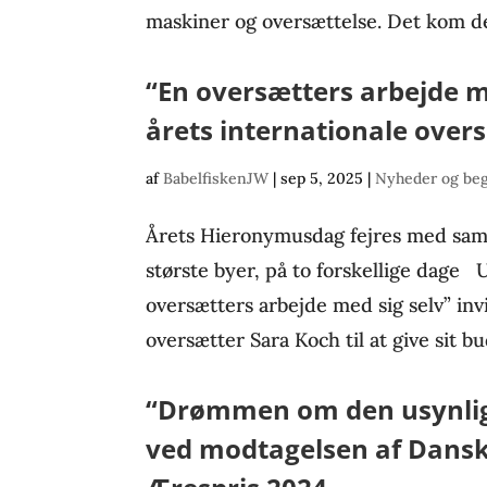
maskiner og oversættelse. Det kom de
“En oversætters arbejde me
årets internationale over
af
BabelfiskenJW
|
sep 5, 2025
|
Nyheder og be
Årets Hieronymusdag fejres med sam
største byer, på to forskellige dage 
oversætters arbejde med sig selv” in
oversætter Sara Koch til at give sit b
“Drømmen om den usynlige
ved modtagelsen af Dans