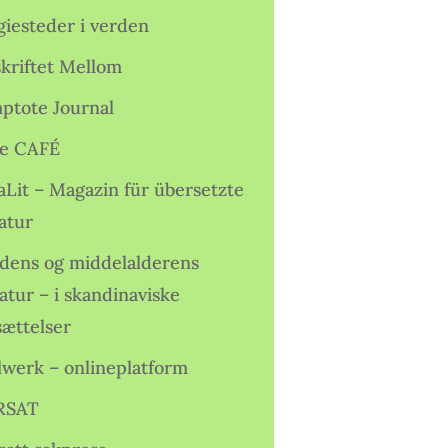
giesteder i verden
skriftet Mellom
ptote Journal
e CAFÉ
aLit – Magazin für übersetzte
atur
idens og middelalderens
ratur – i skandinaviske
sættelser
lwerk – onlineplatform
RSAT