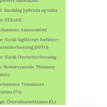
preters Association
nd: Bandalag þýðenda og túlka
ien: STRADE
rlandene: Auteursbond
: Norsk faglitterær forfatter-
versetterforening (NFFO)
e: Norsk Oversetterforening
n: Stowarzyszenie Tłumaczy
ratury
ritannien: Translators
iation (TA)
ge: Översättarsektionen (Ö.)