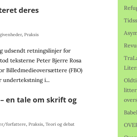
Refu
teret deres
Tids
Asym
givenheder
,
Praksis
Revu
g udsendt retningslinjer for
TraL
stod teksterne Peter Bjerre Rosa
Liter
or Billedmedieoversættere (FBO)
 undertekstning i...
Oldt
litte
 en tale om skrift og
over
Babe
r/forfattere
,
Praksis
,
Teori og debat
OVE