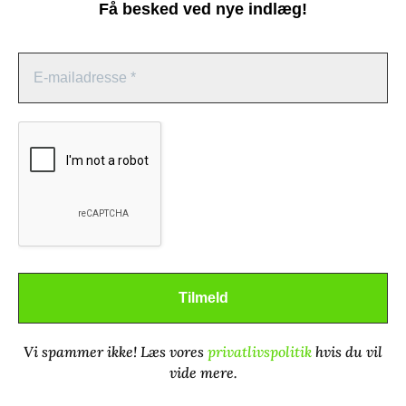
Få besked ved nye indlæg!
Din e-mailadresse vil ikke blive publiceret.
Krævede felter er markeret med
*
Administrer samtykke
For at give dig de bedste oplevelser bruger vi teknologier som cookies til
at gemme og/eller få adgang til enhedsoplysninger. Hvis du giver dit
samtykke til disse teknologier, kan vi behandle data som f.eks.
browsingadfærd eller unikke ID'er på dette websted. Hvis du ikke giver
dit samtykke eller trækker dit samtykke tilbage, kan det have en negativ
indvirkning på visse funktioner og egenskaber.
Godkend
Afvis
Vi spammer ikke! Læs vores
privatlivspolitik
hvis du vil
Se præferencer
vide mere.