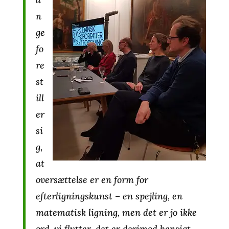
n
ge
fo
re
st
ill
er
si
g,
at
oversættelse er en form for
efterligningskunst – en spejling, en
matematisk ligning, men det er jo ikke
ord, vi flytter, det er derimod hensigt,