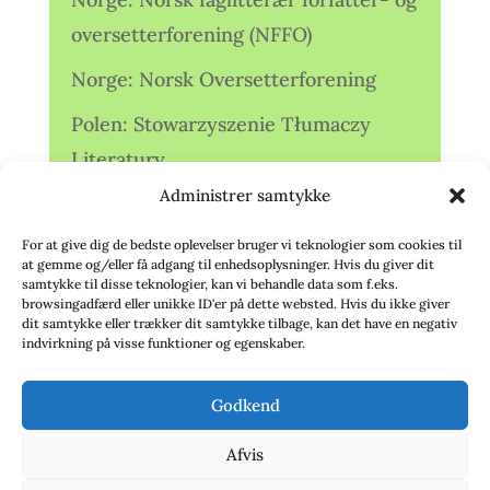
oversetterforening (NFFO)
Norge: Norsk Oversetterforening
Polen: Stowarzyszenie Tłumaczy
Literatury
Administrer samtykke
Storbritannien: Translators
Association (TA)
For at give dig de bedste oplevelser bruger vi teknologier som cookies til
at gemme og/eller få adgang til enhedsoplysninger. Hvis du giver dit
Sverige: Översättarsektionen (Ö.)
samtykke til disse teknologier, kan vi behandle data som f.eks.
browsingadfærd eller unikke ID'er på dette websted. Hvis du ikke giver
dit samtykke eller trækker dit samtykke tilbage, kan det have en negativ
Sverige: Översättarcentrum (ÖC)
indvirkning på visse funktioner og egenskaber.
Tyskland: Verbands
Godkend
deutschsprachiger Übersetzer (VdÜ)
Afvis