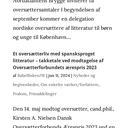
Nordatlantens Brygge inviterer til
oversættersamtaler I begyndelsen af
september kommer en delegation
nordiske oversættere af litteratur til børn
og unge til København....
Et oversætterliv med spansksproget
litteratur – takketale ved modtagelse af
Oversætterforbundets ærespris 2023
af
BabelfiskenJW
|
jun 11, 2024
|
Nyheder og
begivenheder
,
Om enkelte værker/forfattere
,
Praksis
,
Prisuddelinger
Den 14. maj modtog oversætter, cand.phil.,
Kirsten A. Nielsen Dansk
Oversætterforbunds Ærespris 2023 ved en