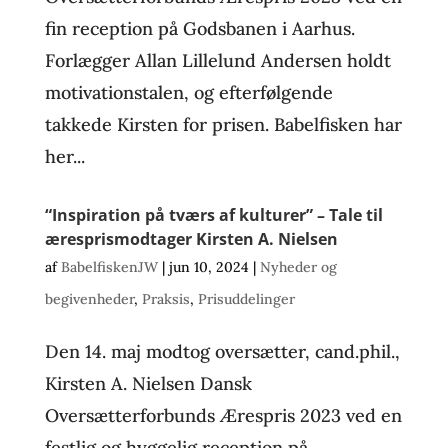
fin reception på Godsbanen i Aarhus.
Forlægger Allan Lillelund Andersen holdt
motivationstalen, og efterfølgende
takkede Kirsten for prisen. Babelfisken har
her...
“Inspiration på tværs af kulturer” – Tale til
æresprismodtager Kirsten A. Nielsen
af
BabelfiskenJW
|
jun 10, 2024
|
Nyheder og
begivenheder
,
Praksis
,
Prisuddelinger
Den 14. maj modtog oversætter, cand.phil.,
Kirsten A. Nielsen Dansk
Oversætterforbunds Ærespris 2023 ved en
festlig og hyggelig reception på