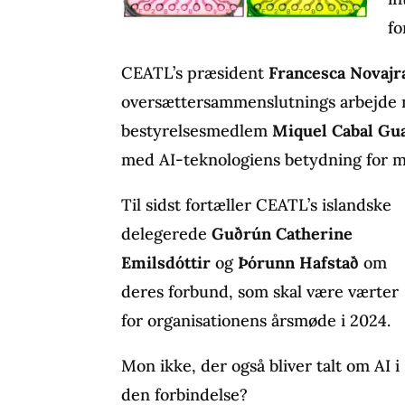
fo
CEATL’s præsident
Francesca Novajr
oversættersammenslutnings arbejde 
bestyrelsesmedlem
Miquel Cabal Gu
med AI-teknologiens betydning for m
Til sidst fortæller CEATL’s islandske
delegerede
Guðrún
Catherine
Emilsdóttir
og
Þórunn Hafstað
om
deres forbund, som skal være værter
for organisationens årsmøde i 2024.
Mon ikke, der også bliver talt om AI i
den forbindelse?