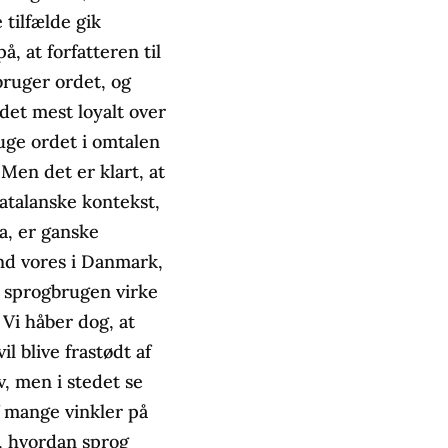
e tilfælde gik
å, at forfatteren til
 bruger ordet, og
 det mest loyalt over
uge ordet i omtalen
 Men det er klart, at
atalanske kontekst,
ra, er ganske
nd vores i Danmark,
n sprogbrugen virke
 Vi håber dog, at
il blive frastødt af
lv, men i stedet se
 mange vinkler på
f, hvordan sprog