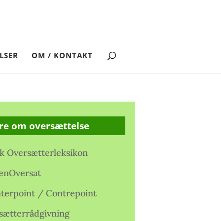
LSER
OM / KONTAKT
re om oversættelse
k Oversætterleksikon
enOversat
terpoint / Contrepoint
sætterrådgivning