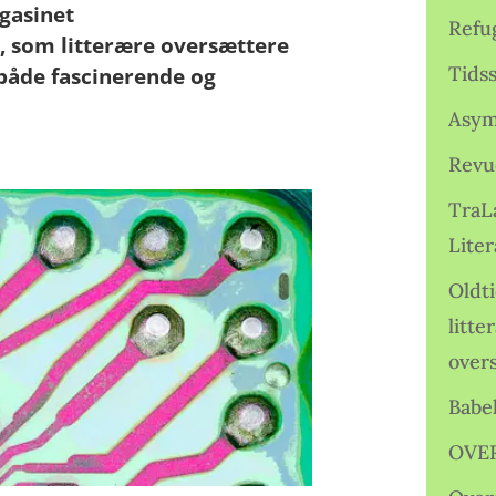
gasinet
Refu
, som litterære oversættere
Tids
både fascinerende og
Asym
Revu
TraL
Liter
Oldt
litte
over
Babe
OVE