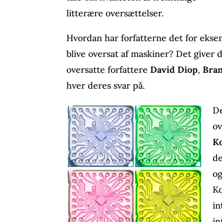
litterære oversættelser.
Hvordan har forfatterne det for eks
blive oversat af maskiner? Det giver 
oversatte forfattere
David Diop
,
Bra
hver deres svar på.
De
ov
K
de
og
Ko
in
in