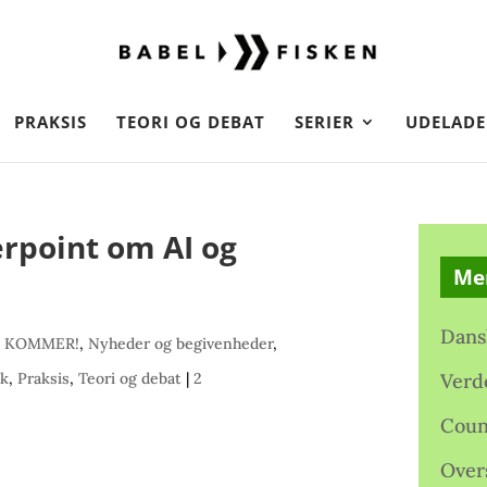
PRAKSIS
TEORI OG DEBAT
SERIER
UDELADE
point om AI og
Me
Dans
 KOMMER!
,
Nyheder og begivenheder
,
ik
,
Praksis
,
Teori og debat
|
2
Verd
Coun
Over