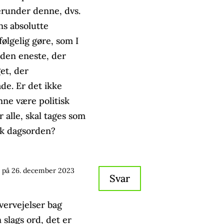
erunder denne, dvs.
ns absolutte
vfølgelig gøre, som I
den eneste, der
et, der
de. Er det ikke
nne være politisk
r alle, skal tages som
isk dagsorden?
på 26. december 2023
Svar
overvejelser bag
 slags ord, det er