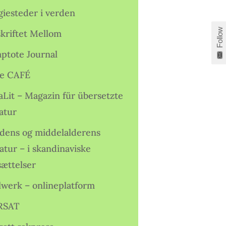
giesteder i verden
Follow
skriftet Mellom
ptote Journal
e CAFÉ
aLit – Magazin für übersetzte
atur
idens og middelalderens
ratur – i skandinaviske
sættelser
lwerk – onlineplatform
RSAT