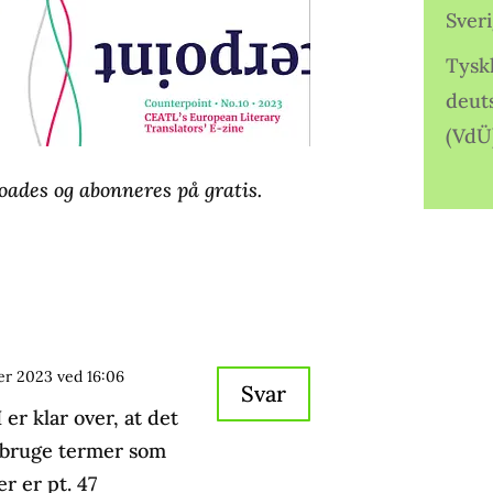
Sver
Tysk
deut
(VdÜ
oades og abonneres på gratis.
er 2023 ved 16:06
Svar
 er klar over, at det
 bruge termer som
r er pt. 47