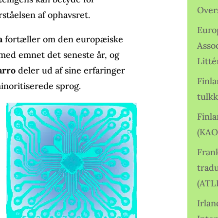
Over
rståelsen af ophavsret.
Euro
a
fortæller om den europæiske
Asso
med emnet det seneste år, og
Litté
arro
deler ud af sine erfaringer
Finl
inoritiserede sprog.
tulkk
Finl
(KAO
Frank
tradu
(ATL
Irlan