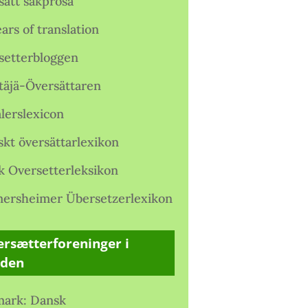
satt sakprosa
ars of translation
setterbloggen
täjä-Översättaren
lerslexicon
skt översättarlexikon
k Oversetterleksikon
ersheimer Übersetzerlexikon
rsætterforeninger i
rden
ark: Dansk