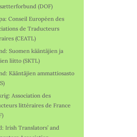
sætterforbund (DOF)
pa: Conseil Européen des
ciations de Traducteurs
raires (CEATL)
and: Suomen kääntäjien ja
ien liitto (SKTL)
and: Kääntäjien ammattiosasto
S)
rig: Association des
cteurs littéraires de France
F)
d: Irish Translators’ and