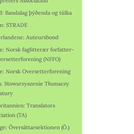
preters Association
nd: Bandalag þýðenda og túlka
ien: STRADE
rlandene: Auteursbond
: Norsk faglitterær forfatter-
versetterforening (NFFO)
e: Norsk Oversetterforening
n: Stowarzyszenie Tłumaczy
ratury
ritannien: Translators
iation (TA)
ge: Översättarsektionen (Ö.)