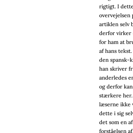
rigtigt. I dett
overvejelsen p
artiklen selv
derfor virker
for ham at br
af hans tekst.
den spansk-k
han skriver f
anderledes e
og derfor ka
stærkere her.
læserne ikke v
dette i sig se
det som en af
forståelsen a