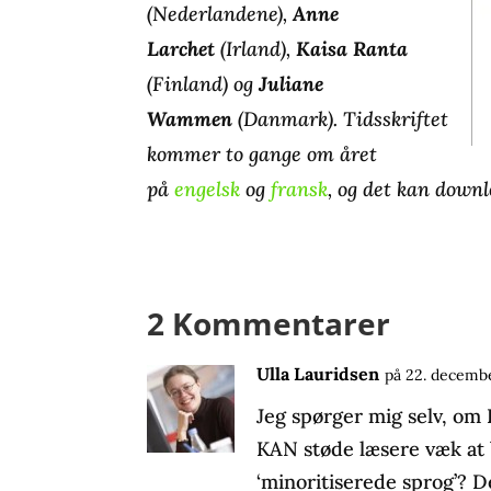
(Nederlandene),
Anne
Larchet
(Irland),
Kaisa Ranta
(Finland) og
Juliane
Wammen
(Danmark). Tidsskriftet
kommer to gange om året
på
engelsk
og
fransk
, og det kan downl
2 Kommentarer
Ulla Lauridsen
på 22. decemb
Jeg spørger mig selv, om I
KAN støde læsere væk at
‘minoritiserede sprog’? De