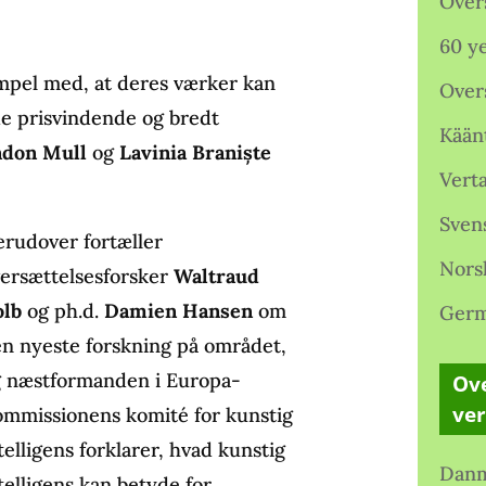
Over
60 ye
empel med, at deres værker kan
Over
de prisvindende og bredt
Kään
ndon Mull
og
Lavinia Braniște
Verta
Sven
rudover fortæller
Nors
ersættelsesforsker
Waltraud
olb
og ph.d.
Damien Hansen
om
Germ
n nyeste forskning på området,
 næstformanden i Europa-
Ove
ve
mmissionens komité for kunstig
telligens forklarer, hvad kunstig
Danm
telligens kan betyde for