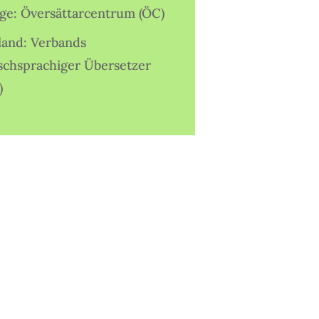
ige: Översättarcentrum (ÖC)
land: Verbands
schsprachiger Übersetzer
)