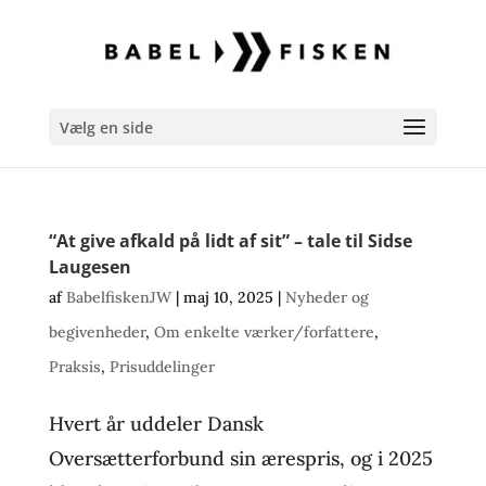
Vælg en side
“At give afkald på lidt af sit” – tale til Sidse
Laugesen
af
BabelfiskenJW
|
maj 10, 2025
|
Nyheder og
begivenheder
,
Om enkelte værker/forfattere
,
Praksis
,
Prisuddelinger
Hvert år uddeler Dansk
Oversætterforbund sin ærespris, og i 2025