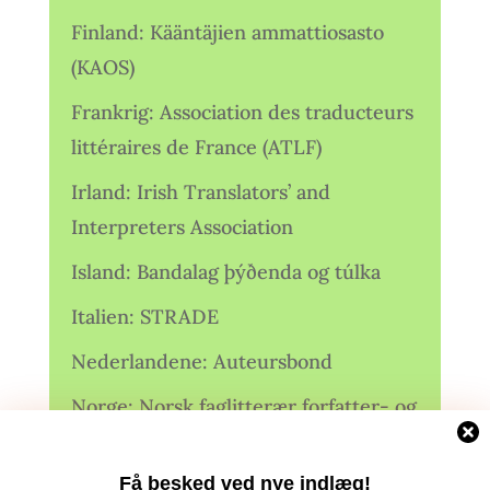
Finland: Kääntäjien ammattiosasto
(KAOS)
Frankrig: Association des traducteurs
littéraires de France (ATLF)
Irland: Irish Translators’ and
Interpreters Association
Island: Bandalag þýðenda og túlka
Italien: STRADE
Nederlandene: Auteursbond
Norge: Norsk faglitterær forfatter- og
oversetterforening (NFFO)
Få besked ved nye indlæg!
Norge: Norsk Oversetterforening