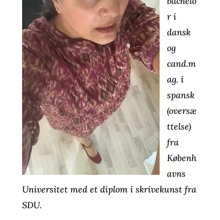
bachelo
r i
dansk
og
cand.m
ag. i
spansk
(oversæ
ttelse)
fra
Københ
avns
Universitet med et
diplom i skrivekunst fra
SDU.