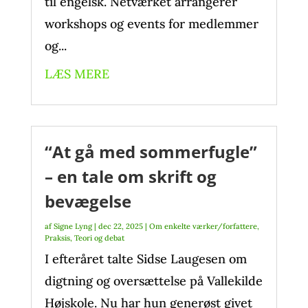
til engelsk. Netværket arrangerer
workshops og events for medlemmer
og...
LÆS MERE
“At gå med sommerfugle”
– en tale om skrift og
bevægelse
af
Signe Lyng
|
dec 22, 2025
|
Om enkelte værker/forfattere
,
Praksis
,
Teori og debat
I efteråret talte Sidse Laugesen om
digtning og oversættelse på Vallekilde
Højskole. Nu har hun generøst givet