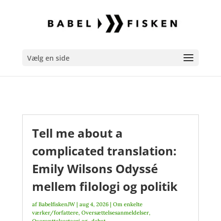
Vælg en side
Tell me about a
complicated translation:
Emily Wilsons Odyssé
mellem filologi og politik
af
BabelfiskenJW
|
aug 4, 2026
|
Om enkelte
værker/forfattere
,
Oversættelsesanmeldelser
,