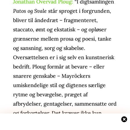
Jonathan Overvad Ploug:
“I digtsamlingen
Patos og Svale
står sproget i forgrunden,
bliver til åndedræt – fragmenteret,
staccato, ømt og ekstatisk – og opløser
grænserne mellem prosa og poesi, tanke
og sansning, sorg og skabelse.
Oversættelsen er i sig selv en kunstnerisk
bedrift. Ploug formår at bevare – eller
snarere genskabe – Mayröckers
umiskendelige stil og digtenes særlige
rytme og bevægelse, præget af
afbrydelser, gentagelser, sammensatte ord
og forkortelser. Det kræver ikke kun
sproglig præcision, men også lydhørhed: