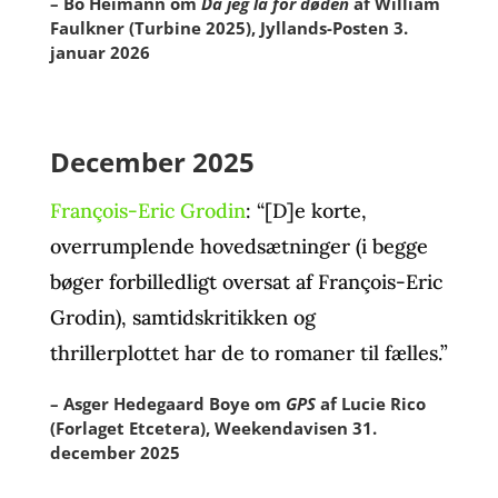
– Bo Heimann om
Da jeg lå for døden
af William
Faulkner (Turbine 2025), Jyllands-Posten 3.
januar 2026
December 2025
François-Eric Grodin
: “[D]e korte,
overrumplende hovedsætninger (i begge
bøger forbilledligt oversat af François-Eric
Grodin), samtidskritikken og
thrillerplottet har de to romaner til fælles.”
– Asger Hedegaard Boye om
GPS
af Lucie Rico
(Forlaget Etcetera), Weekendavisen 31.
december 2025