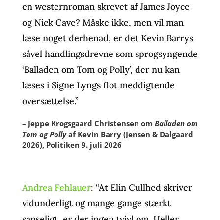
en westernroman skrevet af James Joyce
og Nick Cave? Måske ikke, men vil man
læse noget derhenad, er det Kevin Barrys
såvel handlingsdrevne som sprogsyngende
‘Balladen om Tom og Polly’, der nu kan
læses i Signe Lyngs flot meddigtende
oversættelse
.”
– Jeppe Krogsgaard Christensen om
Balladen om
Tom og Polly
af Kevin Barry (Jensen & Dalgaard
2026), Politiken 9. juli 2026
Andrea Fehlauer
: “At Elin Cullhed skriver
vidunderligt og mange gange stærkt
sanseligt, er der ingen tvivl om. Heller