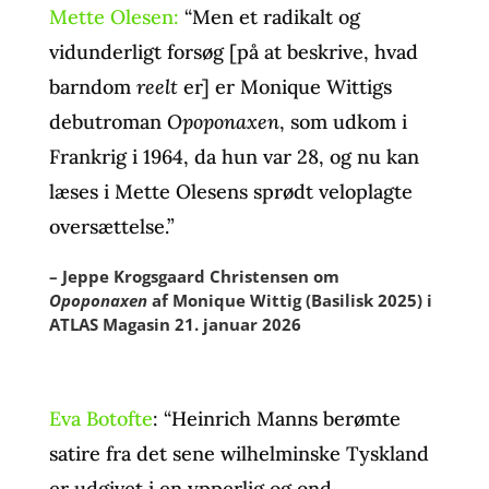
Mette Olesen:
“Men et radikalt og
vidunderligt forsøg [på at beskrive, hvad
barndom
reelt
er] er Monique Wittigs
debutroman
Opoponaxen
, som udkom i
Frankrig i 1964, da hun var 28, og nu kan
læses i Mette Olesens sprødt veloplagte
oversættelse.”
– Jeppe Krogsgaard Christensen om
Opoponaxen
af Monique Wittig (Basilisk 2025) i
ATLAS Magasin 21. januar 2026
Eva Botofte
: “Heinrich Manns berømte
satire fra det sene wilhelminske Tyskland
er udgivet i en ypperlig og ond