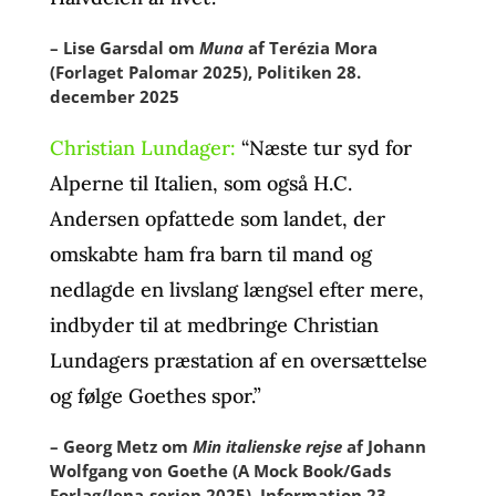
– Lise Garsdal om
Muna
af Terézia Mora
(Forlaget Palomar 2025), Politiken 28.
december 2025
Christian Lundager:
“Næste tur syd for
Alperne til Italien, som også H.C.
Andersen opfattede som landet, der
omskabte ham fra barn til mand og
nedlagde en livslang længsel efter mere,
indbyder til at medbringe Christian
Lundagers præstation af en oversættelse
og følge Goethes spor.”
– Georg Metz om
Min italienske rejse
af Johann
Wolfgang von Goethe (A Mock Book/Gads
Forlag/Jena-serien 2025), Information 23.