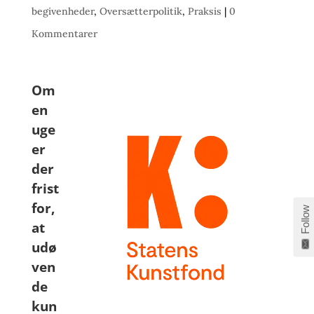
begivenheder
,
Oversætterpolitik
,
Praksis
|
0
Kommentarer
Om
en
uge
er
der
frist
for,
Follow
at
udø
ven
de
kun