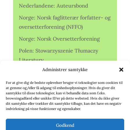
Nederlandene: Auteursbond
Norge: Norsk faglitterær forfatter- og
oversetterforening (NFFO)
Norge: Norsk Oversetterforening
Polen: Stowarzyszenie Tłumaczy
Literatury
Administrer samtykke
Storbritannien: Translators
Association (TA)
For at give dig de bedste oplevelser bruger vi teknologier som cookies til
at gemme og/eller få adgang til enhedsoplysninger. Hvis du giver dit
Sverige: Översättarsektionen (Ö.)
samtykke til disse teknologier, kan vi behandle data som f.eks.
browsingadfærd eller unikke ID'er på dette websted. Hvis du ikke giver
dit samtykke eller trækker dit samtykke tilbage, kan det have en negativ
Sverige: Översättarcentrum (ÖC)
indvirkning på visse funktioner og egenskaber.
Tyskland: Verbands
Godkend
deutschsprachiger Übersetzer (VdÜ)