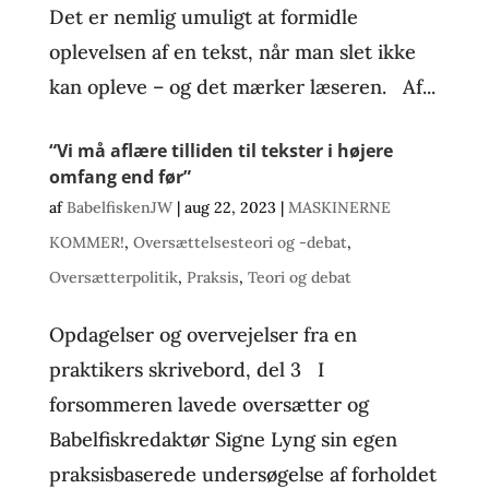
Det er nemlig umuligt at formidle
oplevelsen af en tekst, når man slet ikke
kan opleve – og det mærker læseren. Af...
“Vi må aflære tilliden til tekster i højere
omfang end før”
af
BabelfiskenJW
|
aug 22, 2023
|
MASKINERNE
KOMMER!
,
Oversættelsesteori og -debat
,
Oversætterpolitik
,
Praksis
,
Teori og debat
Opdagelser og overvejelser fra en
praktikers skrivebord, del 3 I
forsommeren lavede oversætter og
Babelfiskredaktør Signe Lyng sin egen
praksisbaserede undersøgelse af forholdet