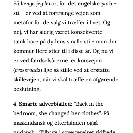
Så længe jeg lever
, for det engelske
path
–
sti
– er ved at fortrænge vejen som
metafor for de valg vi træffer i livet. Og
nej, vi har aldrig været konsekvente –
tænk bare på dydens smalle sti – men der
kommer flere stier til i disse år. Og nu vi
er ved færdselsårerne, er korsvejen
(
crossroads
) lige så stille ved at erstatte
skillevejen, når vi skal træffe en afgørende
beslutning.
4.
Smarte adverbialled
:
“Back in the
bedroom, she changed her clothes”. På
maskindansk og efterhånden også
nudansk: “Tilbage i soveværelset skiftede