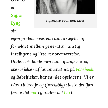
ør
Signe
Signe Lyng. Foto: Helle Moos
Lyng
sin
egen praksisbaserede undersøgelse af
forholdet mellem generativ kunstig
intelligens og litterær oversættelse.
Undervejs lagde hun sine
opdagelser og
overvejelser af fænomenet ud på
Facebook
,
og
Babelfisken har samlet opslagene. Vi er
nået til tredje og (foreløbig) sidste del (læs
første del
her
og anden del
her
).