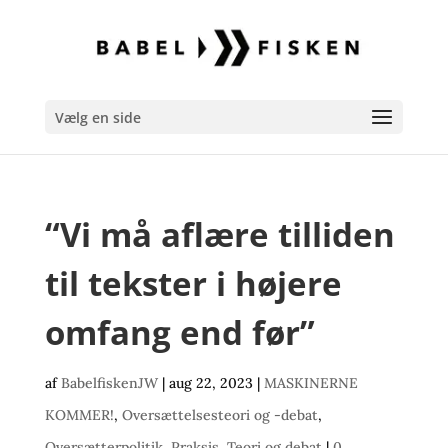
Vælg en side
“Vi må aflære tilliden
til tekster i højere
omfang end før”
af
BabelfiskenJW
|
aug 22, 2023
|
MASKINERNE
KOMMER!
,
Oversættelsesteori og -debat
,
Oversætterpolitik
,
Praksis
,
Teori og debat
|
0