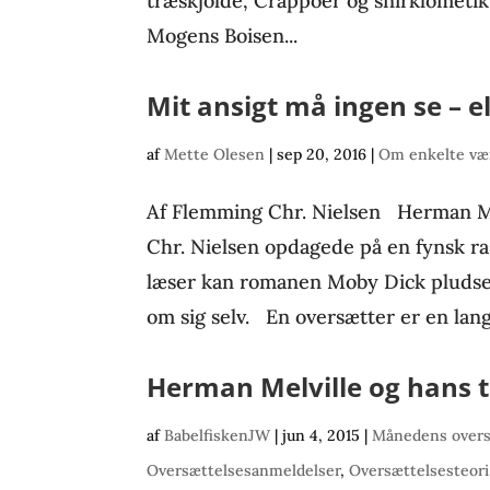
træskjolde, Crappoer og snirklometi
Mogens Boisen...
Mit ansigt må ingen se – 
af
Mette Olesen
|
sep 20, 2016
|
Om enkelte vær
Af Flemming Chr. Nielsen Herman M
Chr. Nielsen opdagede på en fynsk ras
læser kan romanen Moby Dick pludse
om sig selv. En oversætter er en lang
Herman Melville og hans 
af
BabelfiskenJW
|
jun 4, 2015
|
Månedens overs
Oversættelsesanmeldelser
,
Oversættelsesteori