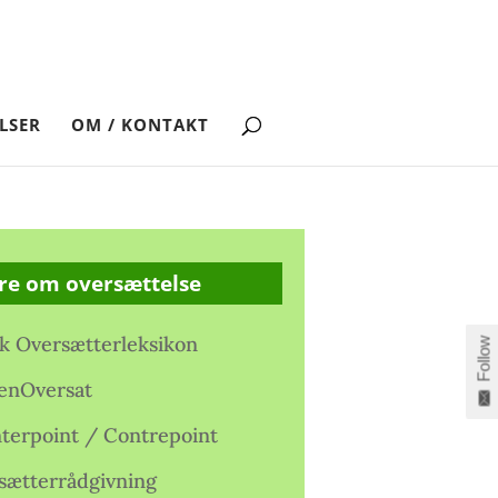
LSER
OM / KONTAKT
re om oversættelse
k Oversætterleksikon
Follow
enOversat
terpoint / Contrepoint
sætterrådgivning