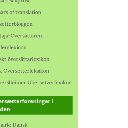
satt sakprosa
ars of translation
setterbloggen
täjä-Översättaren
lerslexicon
skt översättarlexikon
k Oversetterleksikon
ersheimer Übersetzerlexikon
rsætterforeninger i
rden
ark: Dansk