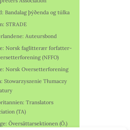
preters Association
nd: Bandalag þýðenda og túlka
ien: STRADE
rlandene: Auteursbond
: Norsk faglitterær forfatter-
versetterforening (NFFO)
e: Norsk Oversetterforening
n: Stowarzyszenie Tłumaczy
ratury
ritannien: Translators
iation (TA)
ge: Översättarsektionen (Ö.)