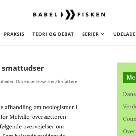
PRAKSIS
TEORI OG DEBAT
SERIER
UDELADE
 smattudser
Me
enheder
,
Om enkelte værker/forfattere
,
Dans
Verd
ds afhandling om neologismer i
 for Melville-oversætteren
Coun
pfølgende overvejelser om
Over