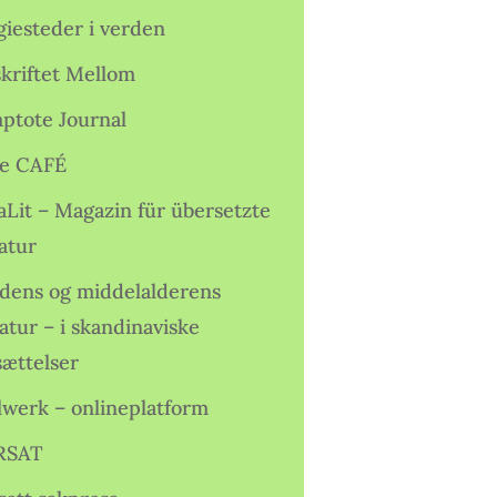
giesteder i verden
skriftet Mellom
ptote Journal
e CAFÉ
aLit – Magazin für übersetzte
atur
idens og middelalderens
ratur – i skandinaviske
sættelser
lwerk – onlineplatform
RSAT