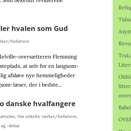
k. Som bekendt reviderede
Refu
Tids
eller hvalen som Gud
Asym
ker/forfattere
Revu
TraL
elville-oversætteren Flemming
Liter
teplads, at selv for en langsom-
lig afsløre nye hemmeligheder
Oldt
som-læser, der i bedste...
litte
over
to danske hvalfangere
Babe
ættelse
,
Om enkelte værker/forfattere
,
OVE
 og -debat