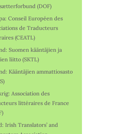
sætterforbund (DOF)
pa: Conseil Européen des
ciations de Traducteurs
raires (CEATL)
and: Suomen kääntäjien ja
ien liitto (SKTL)
and: Kääntäjien ammattiosasto
S)
rig: Association des
cteurs littéraires de France
F)
d: Irish Translators’ and