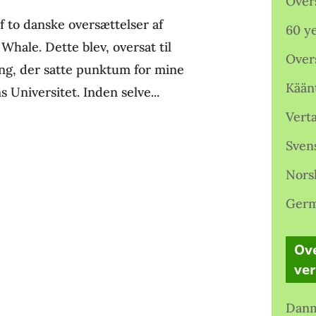
Over
f to danske oversættelser af
60 ye
hale. Dette blev, oversat til
Over
ing, der satte punktum for mine
Kään
 Universitet. Inden selve...
Verta
Sven
Nors
Germ
Ove
ve
Danm