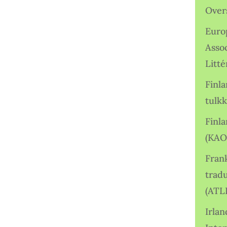
Over
Euro
Asso
Litté
Finl
tulkk
Finl
(KAO
Frank
tradu
(ATL
Irlan