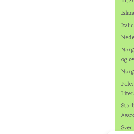
Inter
Isla
Ital
Nede
Norge
og o
Norg
Pole
Lite
Storb
Assoc
Sveri