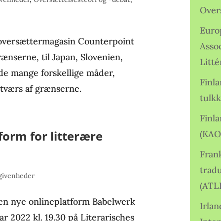
Over
Euro
oversættermagasin Counterpoint
Asso
ænserne, til Japan, Slovenien,
Litté
de mange forskellige måder,
Finl
tværs af grænserne.
tulkk
Finl
form for litterære
(KAO
Frank
tradu
givenheder
(ATL
en nye onlineplatform Babelwerk
Irlan
ar 2022 kl. 19.30 på Literarisches