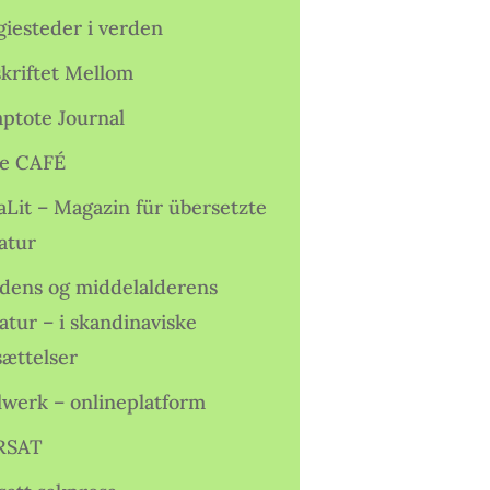
giesteder i verden
skriftet Mellom
ptote Journal
e CAFÉ
aLit – Magazin für übersetzte
atur
idens og middelalderens
ratur – i skandinaviske
sættelser
lwerk – onlineplatform
RSAT