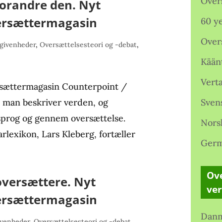
Over
forandre den. Nyt
ersættermagasin
60 ye
Over
givenheder
,
Oversættelsesteori og -debat
,
Kään
Verta
rsættermagasin Counterpoint /
n man beskriver verden, og
Sven
prog og gennem oversættelse.
Nors
arlexikon, Lars Kleberg, fortæller
Germ
Ove
oversættere. Nyt
ve
ersættermagasin
Danm
ivenheder
,
Oversættelsesteori og -debat
,