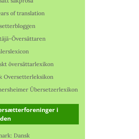
satt sakprosa
ars of translation
setterbloggen
täjä-Översättaren
lerslexicon
skt översättarlexikon
k Oversetterleksikon
ersheimer Übersetzerlexikon
rsætterforeninger i
rden
ark: Dansk