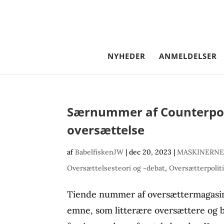
NYHEDER
ANMELDELSER
Særnummer af Counterpoin
oversættelse
af
BabelfiskenJW
|
dec 20, 2023
|
MASKINERNE
Oversættelsesteori og -debat
,
Oversætterpolit
Tiende nummer af oversættermagasin
emne, som litterære oversættere og 