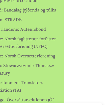
preters Association
nd: Bandalag þýðenda og túlka
ien: STRADE
rlandene: Auteursbond
: Norsk faglitterær forfatter-
versetterforening (NFFO)
e: Norsk Oversetterforening
n: Stowarzyszenie Tłumaczy
ratury
ritannien: Translators
iation (TA)
ge: Översättarsektionen (Ö.)