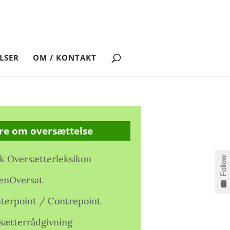
LSER
OM / KONTAKT
re om oversættelse
k Oversætterleksikon
Follow
enOversat
terpoint / Contrepoint
sætterrådgivning