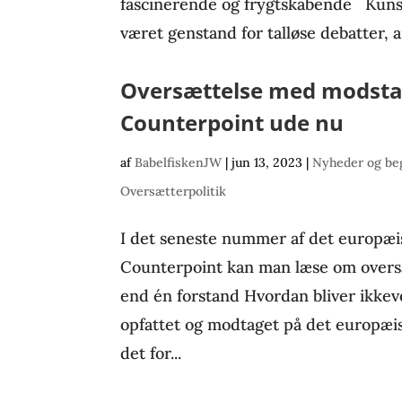
fascinerende og frygtskabende Kunst
været genstand for talløse debatter, ar
Oversættelse med modsta
Counterpoint ude nu
af
BabelfiskenJW
|
jun 13, 2023
|
Nyheder og be
Oversætterpolitik
I det seneste nummer af det europæ
Counterpoint kan man læse om overs
end én forstand Hvordan bliver ikkeves
opfattet og modtaget på det europæ
det for...