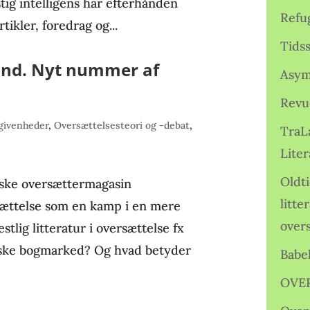
ig intelligens har efterhånden
Refu
tikler, foredrag og...
Tids
nd. Nyt nummer af
Asym
Revu
givenheder
,
Oversættelsesteori og -debat
,
TraL
Liter
Oldt
iske oversættermagasin
litte
ættelse som en kamp i en mere
over
tlig litteratur i oversættelse fx
iske bogmarked? Og hvad betyder
Babe
OVE