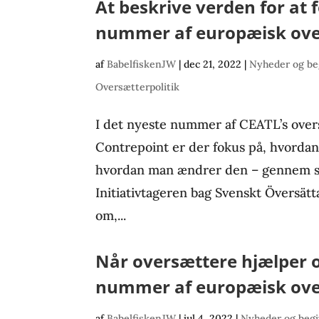
At beskrive verden for at 
nummer af europæisk ov
af
BabelfiskenJW
|
dec 21, 2022
|
Nyheder og be
Oversætterpolitik
I det nyeste nummer af CEATL’s ove
Contrepoint er der fokus på, hvorda
hvordan man ændrer den – gennem s
Initiativtageren bag Svenskt Översätt
om,...
Når oversættere hjælper 
nummer af europæisk ov
af
BabelfiskenJW
|
jul 4, 2022
|
Nyheder og beg