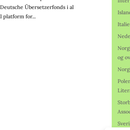
Inter
r Deutsche Übersetzerfonds i al
Isla
 platform for...
Ital
Nede
Norge
og o
Norg
Pole
Lite
Storb
Assoc
Sveri