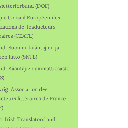
sætterforbund (DOF)
pa: Conseil Européen des
ciations de Traducteurs
raires (CEATL)
and: Suomen kääntäjien ja
ien liitto (SKTL)
and: Kääntäjien ammattiosasto
S)
rig: Association des
cteurs littéraires de France
F)
d: Irish Translators’ and