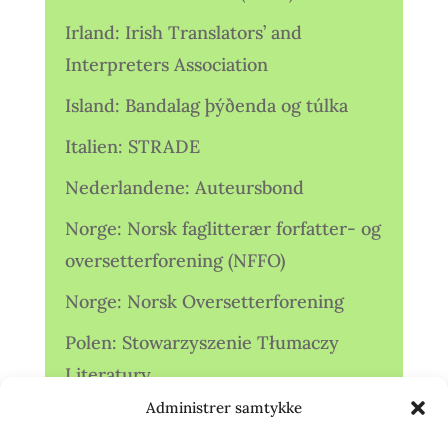
Irland: Irish Translators’ and
Interpreters Association
Island: Bandalag þýðenda og túlka
Italien: STRADE
Nederlandene: Auteursbond
Norge: Norsk faglitterær forfatter- og
oversetterforening (NFFO)
Norge: Norsk Oversetterforening
Polen: Stowarzyszenie Tłumaczy
Literatury
Administrer samtykke
Storbritannien: Translators
Association (TA)