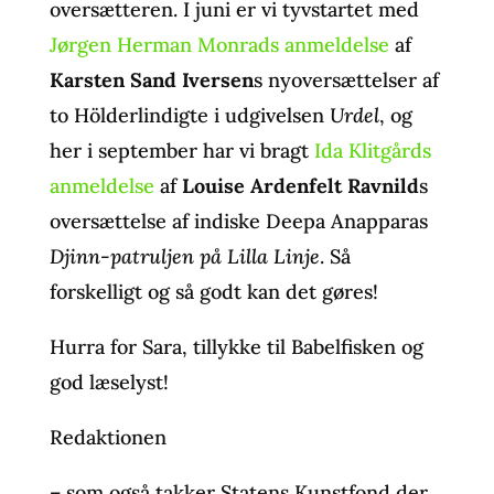
oversætteren. I juni er vi tyvstartet med
Jørgen Herman Monrads anmeldelse
af
Karsten Sand Iversen
s nyoversættelser af
to Hölderlindigte i udgivelsen
Urdel
, og
her i september har vi bragt
Ida Klitgårds
anmeldelse
af
Louise Ardenfelt Ravnild
s
oversættelse af indiske Deepa Anapparas
Djinn-patruljen på Lilla Linje
. Så
forskelligt og så godt kan det gøres!
Hurra for Sara, tillykke til Babelfisken og
god læselyst!
Redaktionen
– som også takker Statens Kunstfond der