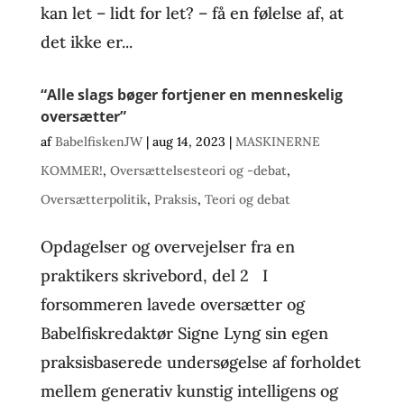
kan let – lidt for let? – få en følelse af, at
det ikke er...
“Alle slags bøger fortjener en menneskelig
oversætter”
af
BabelfiskenJW
|
aug 14, 2023
|
MASKINERNE
KOMMER!
,
Oversættelsesteori og -debat
,
Oversætterpolitik
,
Praksis
,
Teori og debat
Opdagelser og overvejelser fra en
praktikers skrivebord, del 2 I
forsommeren lavede oversætter og
Babelfiskredaktør Signe Lyng sin egen
praksisbaserede undersøgelse af forholdet
mellem generativ kunstig intelligens og