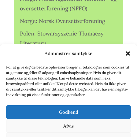
oversetterforening (NFFO)
Norge: Norsk Oversetterforening
Polen: Stowarzyszenie Tłumaczy
Literatury
Administrer samtykke
Storbritannien: Translators
Association (TA)
For at give dig de bedste oplevelser bruger vi teknologier som cookies til
at gemme og/eller få adgang til enhedsoplysninger. Hvis du giver dit
Sverige: Översättarsektionen (Ö.)
samtykke til disse teknologier, kan vi behandle data som f.eks.
browsingadfærd eller unikke ID'er på dette websted. Hvis du ikke giver
dit samtykke eller trækker dit samtykke tilbage, kan det have en negativ
Sverige: Översättarcentrum (ÖC)
indvirkning på visse funktioner og egenskaber.
Tyskland: Verbands
Godkend
deutschsprachiger Übersetzer (VdÜ)
Afvis