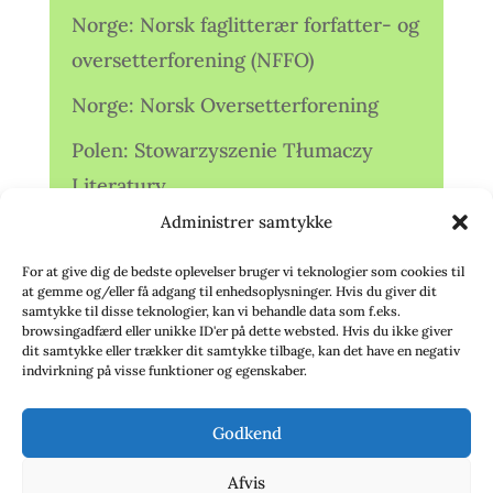
Norge: Norsk faglitterær forfatter- og
oversetterforening (NFFO)
Norge: Norsk Oversetterforening
Polen: Stowarzyszenie Tłumaczy
Literatury
Administrer samtykke
Storbritannien: Translators
Association (TA)
For at give dig de bedste oplevelser bruger vi teknologier som cookies til
at gemme og/eller få adgang til enhedsoplysninger. Hvis du giver dit
Sverige: Översättarsektionen (Ö.)
samtykke til disse teknologier, kan vi behandle data som f.eks.
browsingadfærd eller unikke ID'er på dette websted. Hvis du ikke giver
dit samtykke eller trækker dit samtykke tilbage, kan det have en negativ
Sverige: Översättarcentrum (ÖC)
indvirkning på visse funktioner og egenskaber.
Tyskland: Verbands
Godkend
deutschsprachiger Übersetzer (VdÜ)
Afvis