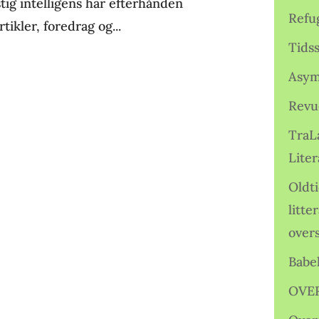
ig intelligens har efterhånden
Refu
tikler, foredrag og...
Tids
Asym
Revu
TraL
Liter
Oldt
litte
over
Babe
OVE