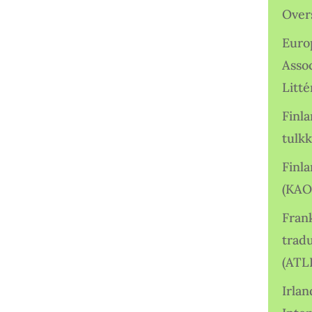
Over
Euro
Asso
Litté
Finl
tulkk
Finl
(KAO
Frank
tradu
(ATL
Irlan