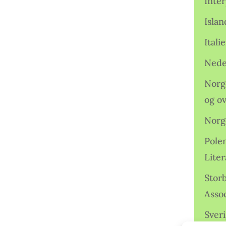
Inter
Isla
Ital
Nede
Norge
og o
Norg
Pole
Lite
Storb
Assoc
Sveri