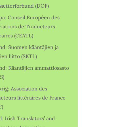
sætterforbund (DOF)
pa: Conseil Européen des
ciations de Traducteurs
raires (CEATL)
and: Suomen kääntäjien ja
ien liitto (SKTL)
and: Kääntäjien ammattiosasto
S)
rig: Association des
cteurs littéraires de France
F)
d: Irish Translators’ and