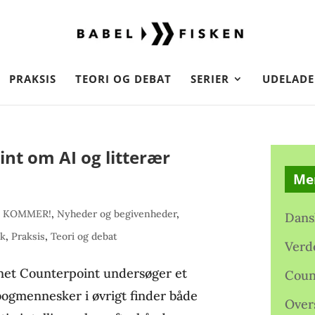
PRAKSIS
TEORI OG DEBAT
SERIER
UDELADE
t om AI og litterær
Me
 KOMMER!
,
Nyheder og begivenheder
,
Dans
ik
,
Praksis
,
Teori og debat
Verd
et Counterpoint undersøger et
Coun
bogmennesker i øvrigt finder både
Over