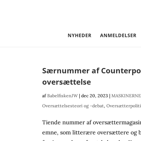
NYHEDER
ANMELDELSER
Særnummer af Counterpoin
oversættelse
af
BabelfiskenJW
|
dec 20, 2023
|
MASKINERNE
Oversættelsesteori og -debat
,
Oversætterpolit
Tiende nummer af oversættermagasin
emne, som litterære oversættere og 