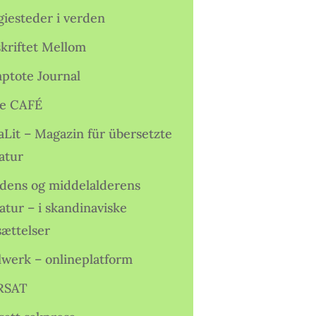
giesteder i verden
skriftet Mellom
ptote Journal
e CAFÉ
aLit – Magazin für übersetzte
atur
idens og middelalderens
ratur – i skandinaviske
sættelser
lwerk – onlineplatform
RSAT