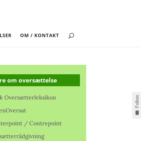
LSER
OM / KONTAKT
re om oversættelse
k Oversætterleksikon
Follow
enOversat
terpoint / Contrepoint
sætterrådgivning