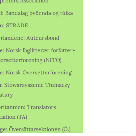
preters Association
nd: Bandalag þýðenda og túlka
ien: STRADE
rlandene: Auteursbond
: Norsk faglitterær forfatter-
versetterforening (NFFO)
e: Norsk Oversetterforening
n: Stowarzyszenie Tłumaczy
ratury
ritannien: Translators
iation (TA)
ge: Översättarsektionen (Ö.)