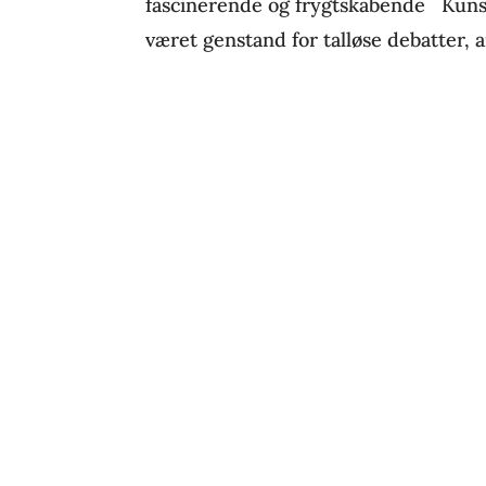
fascinerende og frygtskabende Kunst
været genstand for talløse debatter, ar