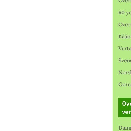
Over
60 ye
Over
Kään
Verta
Sven
Nors
Germ
Ove
ve
Danm