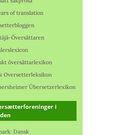
satt sakprosa
ars of translation
setterbloggen
täjä-Översättaren
lerslexicon
skt översättarlexikon
k Oversetterleksikon
ersheimer Übersetzerlexikon
rsætterforeninger i
rden
ark: Dansk