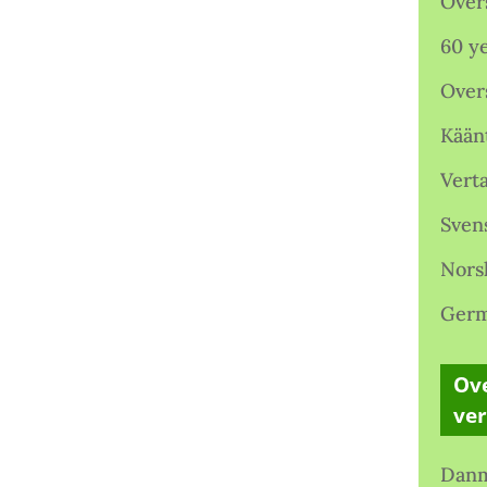
Over
60 ye
Over
Kään
Verta
Sven
Nors
Germ
Ove
ve
Danm