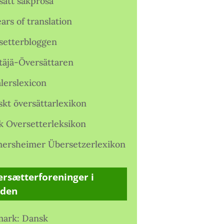
satt sakprosa
ars of translation
setterbloggen
täjä-Översättaren
lerslexicon
skt översättarlexikon
k Oversetterleksikon
ersheimer Übersetzerlexikon
rsætterforeninger i
rden
ark: Dansk