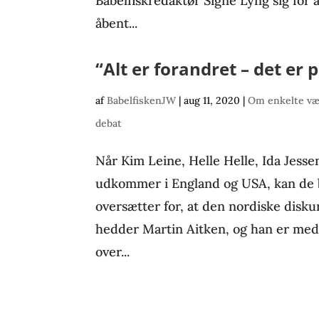
Babelfiskredaktør Signe Lyng sig fo
åbent...
“Alt er forandret – det er 
af
BabelfiskenJW
|
aug 11, 2020
|
Om enkelte væ
debat
Når Kim Leine, Helle Helle, Ida Jess
udkommer i England og USA, kan de 
oversætter for, at den nordiske disk
hedder Martin Aitken, og han er med
over...