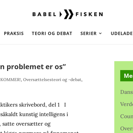
PRAKSIS
TEORI OG DEBAT
SERIER
UDELADE
 problemet er os”
Me
 KOMMER!
,
Oversættelsesteori og -debat
,
Dans
Verd
ktikers skrivebord, del 1 I
åkaldt kunstig intelligens i
Coun
, satte oversætter og
Over