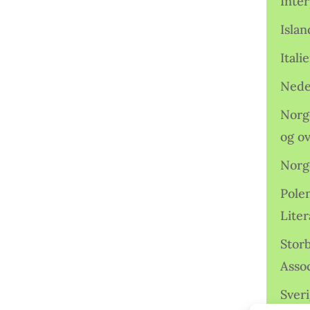
Inter
Isla
Ital
Nede
Norge
og o
Norg
Pole
Lite
Storb
Assoc
Sveri