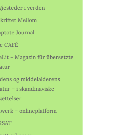
giesteder i verden
skriftet Mellom
ptote Journal
e CAFÉ
aLit – Magazin für übersetzte
atur
idens og middelalderens
ratur – i skandinaviske
sættelser
lwerk – onlineplatform
RSAT