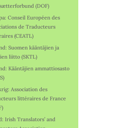
sætterforbund (DOF)
pa: Conseil Européen des
ciations de Traducteurs
raires (CEATL)
and: Suomen kääntäjien ja
ien liitto (SKTL)
and: Kääntäjien ammattiosasto
S)
rig: Association des
cteurs littéraires de France
F)
d: Irish Translators’ and