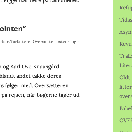
r at kigge nærmere på fænomenet,
Refu
Tids
pointen”
Asym
rker/forfattere
,
Oversættelsesteori og -
Revu
TraL
Liter
en og Karl Ove Knausgård
blandt andet takke deres
Oldt
urs følger med. Oversætteren
litte
 på rejsen, når bøgerne tager ud
over
Babe
OVE