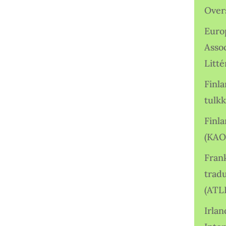
Over
Euro
Asso
Litté
Finl
tulkk
Finl
(KAO
Frank
tradu
(ATL
Irlan