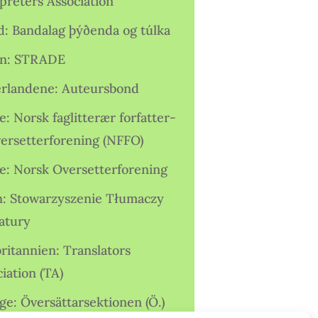
preters Association
nd: Bandalag þýðenda og túlka
ien: STRADE
rlandene: Auteursbond
: Norsk faglitterær forfatter-
versetterforening (NFFO)
e: Norsk Oversetterforening
n: Stowarzyszenie Tłumaczy
ratury
ritannien: Translators
iation (TA)
ge: Översättarsektionen (Ö.)