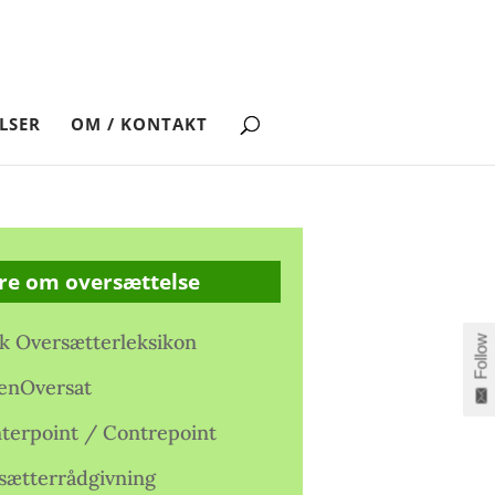
LSER
OM / KONTAKT
re om oversættelse
k Oversætterleksikon
Follow
enOversat
terpoint / Contrepoint
sætterrådgivning