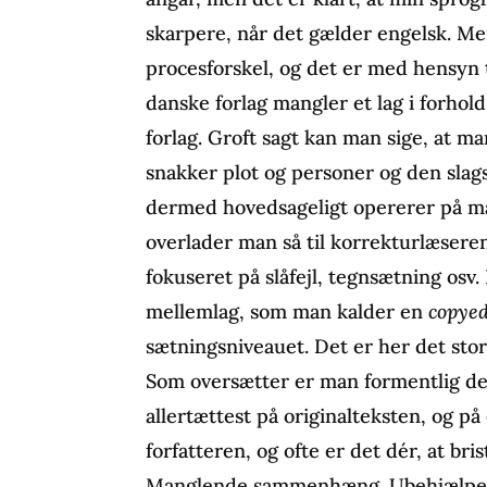
skarpere, når det gælder engelsk. Me
procesforskel, og det er med hensyn t
danske forlag mangler et lag i forhold
forlag. Groft sagt kan man sige, at m
snakker plot og personer og den slag
dermed hovedsageligt opererer på m
overlader man så til korrekturlæsere
fokuseret på slåfejl, tegnsætning osv
mellemlag, som man kalder en
copyed
sætningsniveauet. Det er her det stor
Som oversætter er man formentlig d
allertættest på originalteksten, og p
forfatteren, og ofte er det dér, at br
Manglende sammenhæng. Ubehjælpeli