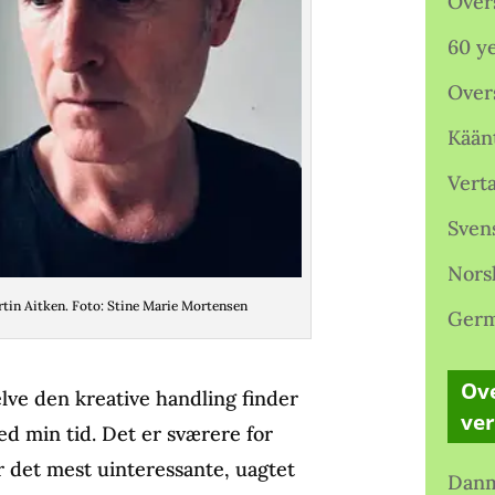
Over
60 ye
Over
Kään
Verta
Sven
Nors
tin Aitken. Foto: Stine Marie Mortensen
Germ
Ove
elve den kreative handling finder
ve
med min tid. Det er sværere for
r det mest uinteressante, uagtet
Danm