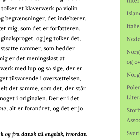
Inter
tolker et klaverværk på violin
Isla
 og begrænsninger, det indebærer.
Ital
t mig, som det er forfatteren.
ginalsproget, og jeg tolker det,
Nede
 fastsatte rammer, som hedder
Norge
mig er det meningsløst at
og o
værk med lup og så sige, der er
Norg
get tilsvarende i oversættelsen,
Pole
elt det samme, som det, der står.
Lite
noget i originalen. Der er i det
mme
, alt er forandret, og det er jo
Storb
Assoc
Sveri
k og fra dansk til engelsk, hvordan