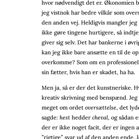
hvor nødvendigt det er. Økonomien br
jeg vistnok har bedre vilkår som ove
den anden vej. Heldigvis mangler jeg
ikke gøre tingene hurtigere, så indtje
giver sig selv. Det har bankerne i øvri
kan jeg ikke bare ansætte en til de op
overkomme? Som om en professionel f
sin fætter, hvis han er skadet, ha ha.
Men ja, så er der det kunstneriske. H
kreativ skrivning med benspænd. Jeg 
meget om ordet
oversættelse
, det ly
sagde:
hest
hedder
cheval
, og sådan 
der er ikke noget facit, der er ingen 
”rigtige” svar ud af den anden ende.