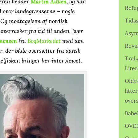
teren hedder
Martin Aitken
, og han
Refu
d over landegrænserne – nogle
Tids
 Og modtagelsen af nordisk
overrasker fra tid til anden. Især
Asym
emensen
fra
BogMarkedet
med den
Revu
r, der både oversætter fra dansk
TraL
belfisken bringer her interviewet.
Liter
Oldt
litte
over
Babe
OVE