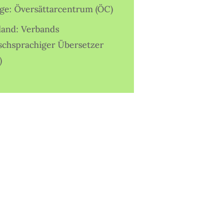
ige: Översättarcentrum (ÖC)
land: Verbands
schsprachiger Übersetzer
)