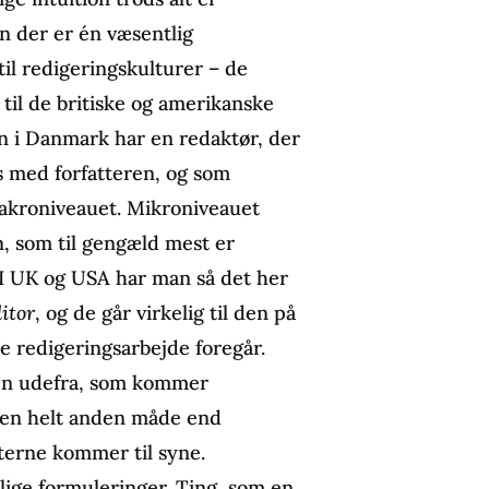
n der er én væsentlig
il redigeringskulturer – de
 til de britiske og amerikanske
an i Danmark har en redaktør, der
s med forfatteren, og som
akroniveauet. Mikroniveauet
n, som til gengæld mest er
. I UK og USA har man så det her
itor
, og de går virkelig til den på
e redigeringsarbejde foregår.
en udefra, som kommer
å en helt anden måde end
isterne kommer til syne.
ge formuleringer. Ting, som en