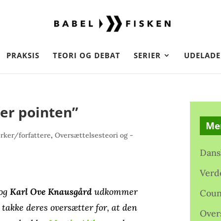
PRAKSIS
TEORI OG DEBAT
SERIER
UDELADE
 er pointen”
Me
rker/forfattere
,
Oversættelsesteori og -
Dans
Verd
og
Karl Ove Knausgård
udkommer
Coun
takke deres oversætter for, at den
Over