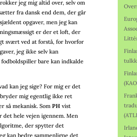
okker jeg mig altid over, selv om
Over
rsætter fra dansk end dem, der går
Euro
 sjældent opgaver, men jeg kan
Asso
ningsmæssigt er der et loft, der
Litté
gt svært ved at forstå, for hvorfor
Finl
gaver, jeg ikke selv kan
tulkk
odboldspiller bare kan indkalde
Finl
(KAO
vad kan jeg sige? For mig er det
Frank
bryder mig egentlig ikke ret
tradu
der så mekanisk. Som
PH
vist
(ATL
er det hele vejen igennem. Men
algoritme, der spytter det
Irlan
 Jeg kan bedre sammenligne det