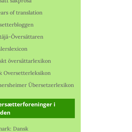
satt sakprosa
ars of translation
setterbloggen
täjä-Översättaren
lerslexicon
skt översättarlexikon
k Oversetterleksikon
ersheimer Übersetzerlexikon
rsætterforeninger i
rden
ark: Dansk