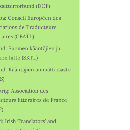
sætterforbund (DOF)
pa: Conseil Européen des
ciations de Traducteurs
raires (CEATL)
and: Suomen kääntäjien ja
ien liitto (SKTL)
and: Kääntäjien ammattiosasto
S)
rig: Association des
cteurs littéraires de France
F)
d: Irish Translators’ and