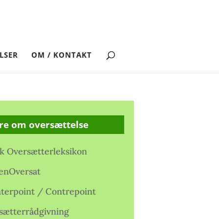
LSER
OM / KONTAKT
re om oversættelse
k Oversætterleksikon
enOversat
terpoint / Contrepoint
sætterrådgivning