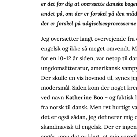
er det for dig at oversætte danske bøge
andet på, om der er forskel på den måde
der er forskel på udgivelsesprocesser
Jeg oversætter langt overvejende fra 
engelsk og ikke så meget omvendt. Me
for en 10-12 år siden, var netop til da
ungdomslitteratur, amerikansk vampy
Der skulle en vis hovmod til, synes je
modersmål. Siden kom der noget kreat
ved navn
Katherine Boo
– og faktisk 
fra norsk til dansk. Men ret hurtigt 
det er også sådan, jeg definerer mig 
skandinavisk til engelsk. Der er inge
angår, men det er klart, at min sprogli