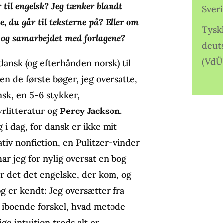
r til engelsk? Jeg tænker blandt
Sver
, du går til teksterne på? Eller om
Tysk
ne og samarbejdet med forlagene?
deut
(VdÜ
dansk (og efterhånden norsk) til
n de første bøger, jeg oversatte,
nsk, en 5-6 stykker,
rlitteratur og
Percy Jackson
.
g i dag, for dansk er ikke mit
iv nonfiction, en Pulitzer-vinder
har jeg for nylig oversat en bog
var det det engelske, der kom, og
og er kendt: Jeg oversætter fra
n iboende forskel, hvad metode
ge intuition trods alt er