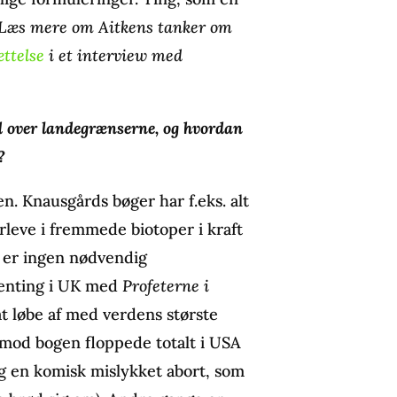
Læs mere om Aitkens tanker om
ættelse
i et interview med
 ud over landegrænserne, og hvordan
?
n. Knausgårds bøger har f.eks. alt
erleve i fremmede biotoper i kraft
r er ingen nødvendig
enting i UK med
Profeterne i
t løbe af med verdens største
rimod bogen floppede totalt i USA
g en komisk mislykket abort, som