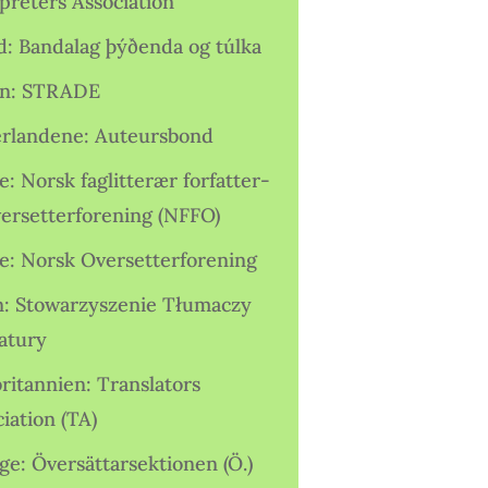
preters Association
nd: Bandalag þýðenda og túlka
ien: STRADE
rlandene: Auteursbond
: Norsk faglitterær forfatter-
versetterforening (NFFO)
e: Norsk Oversetterforening
n: Stowarzyszenie Tłumaczy
ratury
ritannien: Translators
iation (TA)
ge: Översättarsektionen (Ö.)