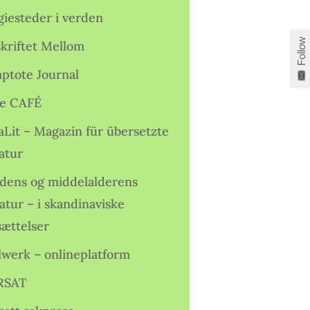
giesteder i verden
Follow
skriftet Mellom
ptote Journal
e CAFÉ
aLit – Magazin für übersetzte
atur
idens og middelalderens
ratur – i skandinaviske
sættelser
lwerk – onlineplatform
RSAT