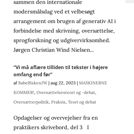
sammen den internationale
modersmålsdag ved et velbesøgt
arrangement om brugen af generativ AI i
forbindelse med skrivning, oversættelse,
sprogforskning og udgivervirksomhed.
Jørgen Christian Wind Nielsen...
“Vi må aflære tilliden til tekster i højere
omfang end før”
af
BabelfiskenJW
|
aug 22, 2023
|
MASKINERNE
KOMMER!
,
Oversættelsesteori og -debat
,
Oversætterpolitik
,
Praksis
,
Teori og debat
Opdagelser og overvejelser fra en
praktikers skrivebord, del 3 I