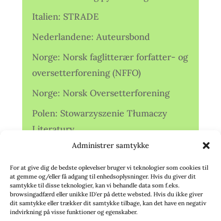
Italien: STRADE
Nederlandene: Auteursbond
Norge: Norsk faglitterær forfatter- og
oversetterforening (NFFO)
Norge: Norsk Oversetterforening
Polen: Stowarzyszenie Tłumaczy
Literatury
Administrer samtykke
Storbritannien: Translators
Association (TA)
For at give dig de bedste oplevelser bruger vi teknologier som cookies til
at gemme og/eller få adgang til enhedsoplysninger. Hvis du giver dit
Sverige: Översättarsektionen (Ö.)
samtykke til disse teknologier, kan vi behandle data som f.eks.
browsingadfærd eller unikke ID'er på dette websted. Hvis du ikke giver
dit samtykke eller trækker dit samtykke tilbage, kan det have en negativ
Sverige: Översättarcentrum (ÖC)
indvirkning på visse funktioner og egenskaber.