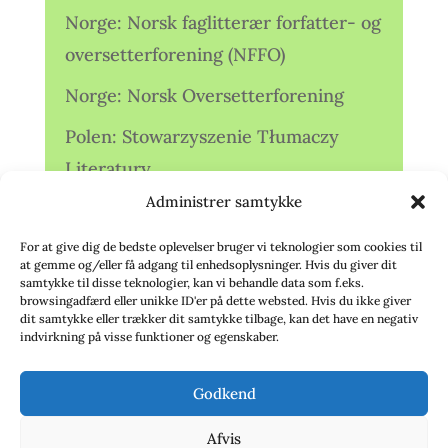
Norge: Norsk faglitterær forfatter- og
oversetterforening (NFFO)
Norge: Norsk Oversetterforening
Polen: Stowarzyszenie Tłumaczy
Literatury
Administrer samtykke
Storbritannien: Translators
Association (TA)
For at give dig de bedste oplevelser bruger vi teknologier som cookies til
at gemme og/eller få adgang til enhedsoplysninger. Hvis du giver dit
Sverige: Översättarsektionen (Ö.)
samtykke til disse teknologier, kan vi behandle data som f.eks.
browsingadfærd eller unikke ID'er på dette websted. Hvis du ikke giver
dit samtykke eller trækker dit samtykke tilbage, kan det have en negativ
Sverige: Översättarcentrum (ÖC)
indvirkning på visse funktioner og egenskaber.
Tyskland: Verbands
Godkend
deutschsprachiger Übersetzer (VdÜ)
Afvis