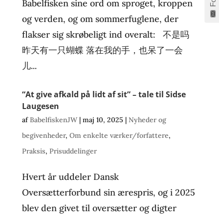
Babelfisken sine ord om sproget, kroppen
og verden, og om sommerfuglene, der
flakser sig skrøbeligt ind overalt: 不是吗
昨天有一只蝴蝶 落在我的手，也呆了一会
儿...
“At give afkald på lidt af sit” – tale til Sidse
Laugesen
af
BabelfiskenJW
|
maj 10, 2025
|
Nyheder og
begivenheder
,
Om enkelte værker/forfattere
,
Praksis
,
Prisuddelinger
Hvert år uddeler Dansk
Oversætterforbund sin ærespris, og i 2025
blev den givet til oversætter og digter