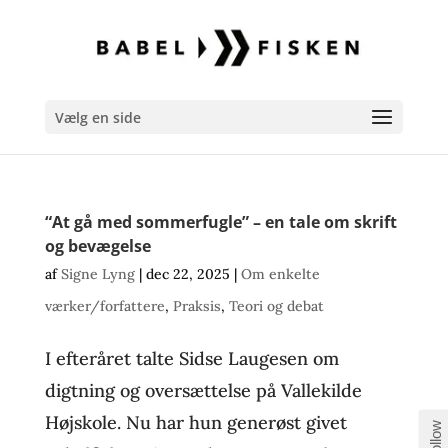
Vælg en side
“At gå med sommerfugle” – en tale om skrift
og bevægelse
af
Signe Lyng
|
dec 22, 2025
|
Om enkelte
værker/forfattere
,
Praksis
,
Teori og debat
I efteråret talte Sidse Laugesen om
digtning og oversættelse på Vallekilde
Højskole. Nu har hun generøst givet
Follow