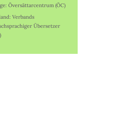
ige: Översättarcentrum (ÖC)
land: Verbands
schsprachiger Übersetzer
)