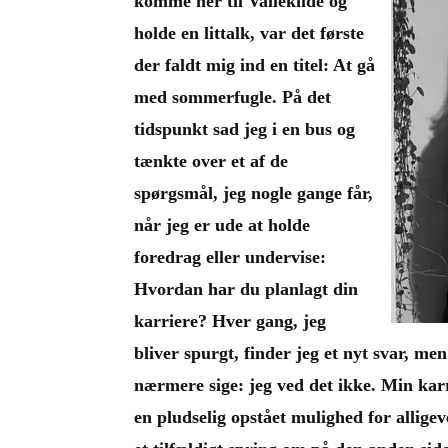
komme her til Vallekilde og
holde en littalk, var det første
der faldt mig ind en titel: At gå
med sommerfugle. På det
tidspunkt sad jeg i en bus og
tænkte over et af de
spørgsmål, jeg nogle gange får,
når jeg er ude at holde
foredrag eller undervise:
Hvordan har du planlagt din
karriere? Hver gang, jeg
bliver spurgt, finder jeg et nyt svar, m
nærmere sige: jeg ved det ikke. Min karr
en pludselig opstået mulighed for alligeve