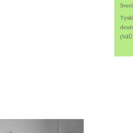
Sver
Tysk
deut
(VdÜ