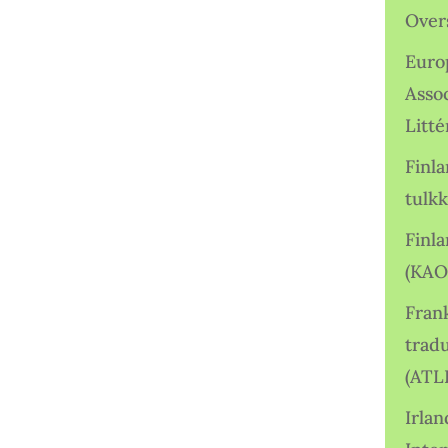
Over
Euro
Asso
Litté
Finl
tulkk
Finl
(KAO
Frank
tradu
(ATL
Irlan