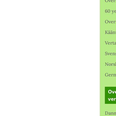
Over
60 ye
Over
Kään
Verta
Sven
Nors
Germ
Ove
ve
Danm