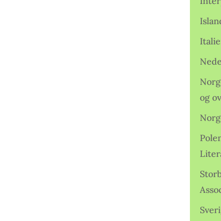
Inter
Isla
Ital
Nede
Norge
og o
Norg
Pole
Lite
Storb
Assoc
Sveri