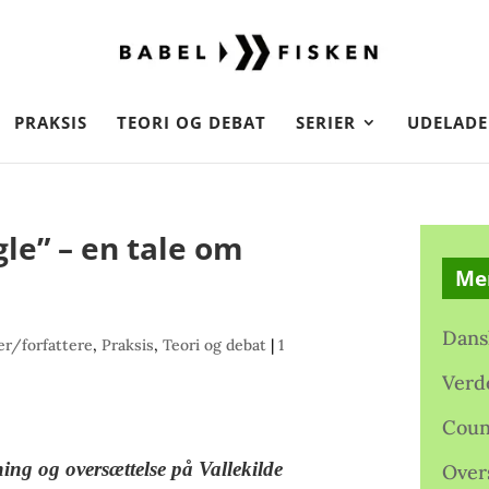
PRAKSIS
TEORI OG DEBAT
SERIER
UDELADE
e” – en tale om
Me
Dans
r/forfattere
,
Praksis
,
Teori og debat
|
1
Verd
Coun
ning og oversættelse på Vallekilde
Over