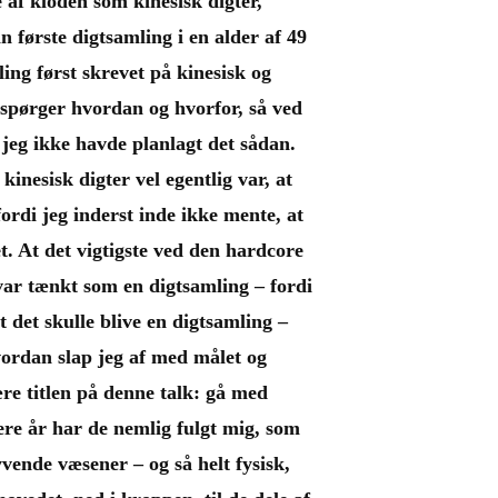
 af kloden som kinesisk digter,
in første digtsamling i en alder af 49
ing først skrevet på kinesisk og
I spørger hvordan og hvorfor, så ved
t jeg ikke havde planlagt det sådan.
kinesisk digter vel egentlig var, at
fordi jeg inderst inde ikke mente, at
. At det vigtigste ved den hardcore
var tænkt som en digtsamling – fordi
at det skulle blive en digtsamling –
ordan slap jeg af med målet og
re titlen på denne talk: gå med
re år har de nemlig fulgt mig, som
yvende væsener – og så helt fysisk,