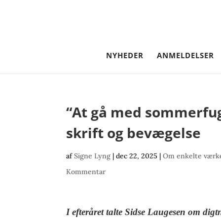
NYHEDER
ANMELDELSER
“At gå med sommerfugl
skrift og bevægelse
af
Signe Lyng
|
dec 22, 2025
|
Om enkelte værke
Kommentar
I efteråret talte Sidse Laugesen om digt