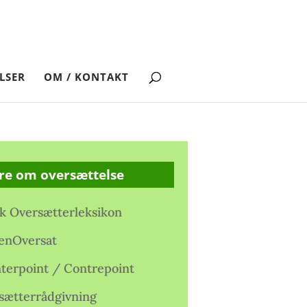
LSER
OM / KONTAKT
re om oversættelse
k Oversætterleksikon
enOversat
terpoint / Contrepoint
sætterrådgivning