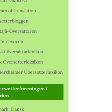
satt sakprosa
ars of translation
setterbloggen
täjä-Översättaren
lerslexicon
skt översättarlexikon
k Oversetterleksikon
ersheimer Übersetzerlexikon
rsætterforeninger i
rden
ark: Dansk