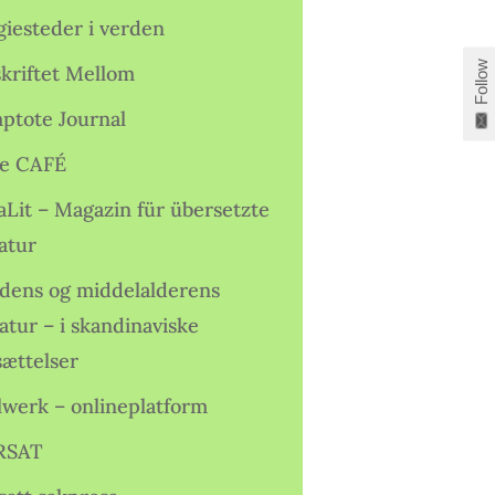
giesteder i verden
Follow
skriftet Mellom
ptote Journal
e CAFÉ
aLit – Magazin für übersetzte
atur
idens og middelalderens
ratur – i skandinaviske
sættelser
lwerk – onlineplatform
RSAT