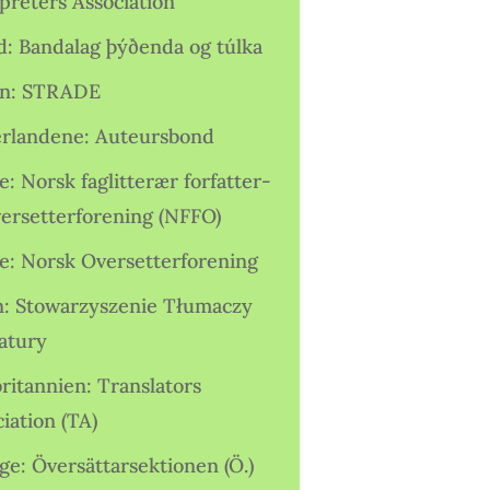
preters Association
nd: Bandalag þýðenda og túlka
ien: STRADE
rlandene: Auteursbond
: Norsk faglitterær forfatter-
versetterforening (NFFO)
e: Norsk Oversetterforening
n: Stowarzyszenie Tłumaczy
ratury
ritannien: Translators
iation (TA)
ge: Översättarsektionen (Ö.)