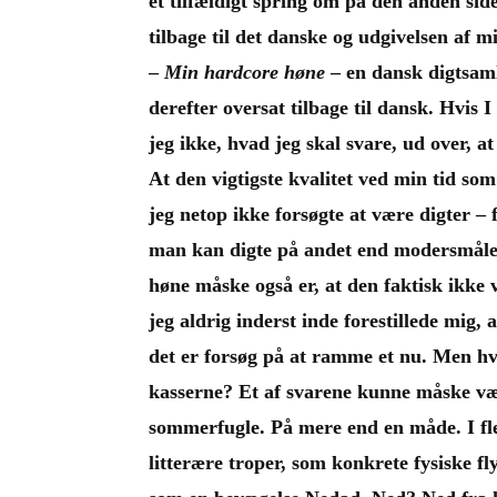
et tilfældigt spring om på den anden side
tilbage til det danske og udgivelsen af m
–
Min hardcore høne
– en dansk digtsaml
derefter oversat tilbage til dansk. Hvis 
jeg ikke, hvad jeg skal svare, ud over, a
At den vigtigste kvalitet ved min tid som 
jeg netop ikke forsøgte at være digter – 
man kan digte på andet end modersmålet
høne måske også er, at den faktisk ikke 
jeg aldrig inderst inde forestillede mig, 
det er forsøg på at ramme et nu. Men hv
kasserne? Et af svarene kunne måske væ
sommerfugle. På mere end en måde. I fle
litterære troper, som konkrete fysiske fl