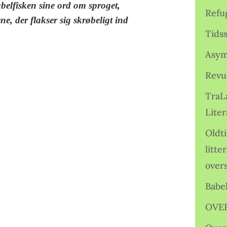
belfisken sine ord om sproget,
Refu
, der flakser sig skrøbeligt ind
Tids
Asym
Revu
TraL
Liter
Oldt
litte
over
Babe
OVE