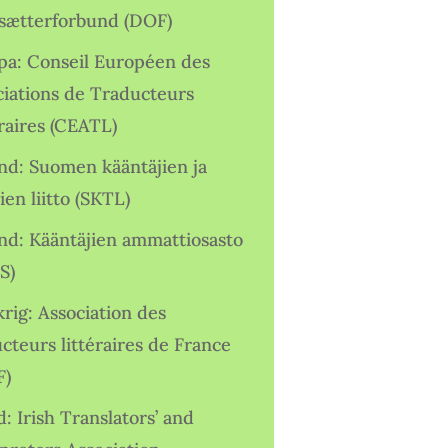
sætterforbund (DOF)
pa: Conseil Européen des
ciations de Traducteurs
raires (CEATL)
and: Suomen kääntäjien ja
ien liitto (SKTL)
and: Kääntäjien ammattiosasto
S)
rig: Association des
cteurs littéraires de France
F)
d: Irish Translators’ and