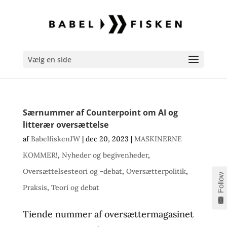
Vælg en side
Særnummer af Counterpoint om AI og
litterær oversættelse
af
BabelfiskenJW
|
dec 20, 2023
|
MASKINERNE
KOMMER!
,
Nyheder og begivenheder
,
Oversættelsesteori og -debat
,
Oversætterpolitik
,
Follow
Praksis
,
Teori og debat
Tiende nummer af oversættermagasinet