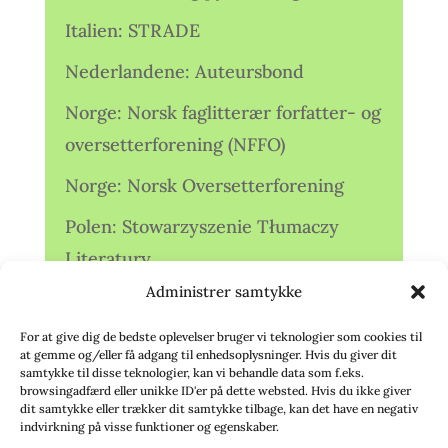
Italien: STRADE
Nederlandene: Auteursbond
Norge: Norsk faglitterær forfatter- og
oversetterforening (NFFO)
Norge: Norsk Oversetterforening
Polen: Stowarzyszenie Tłumaczy
Literatury
Administrer samtykke
Storbritannien: Translators
Association (TA)
For at give dig de bedste oplevelser bruger vi teknologier som cookies til
at gemme og/eller få adgang til enhedsoplysninger. Hvis du giver dit
Sverige: Översättarsektionen (Ö.)
samtykke til disse teknologier, kan vi behandle data som f.eks.
browsingadfærd eller unikke ID'er på dette websted. Hvis du ikke giver
dit samtykke eller trækker dit samtykke tilbage, kan det have en negativ
Sverige: Översättarcentrum (ÖC)
indvirkning på visse funktioner og egenskaber.