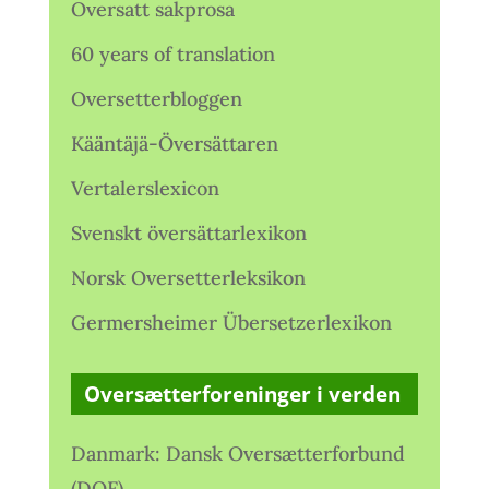
Oversatt sakprosa
60 years of translation
Oversetterbloggen
Kääntäjä-Översättaren
Vertalerslexicon
Svenskt översättarlexikon
Norsk Oversetterleksikon
Germersheimer Übersetzerlexikon
Oversætterforeninger i verden
Danmark: Dansk Oversætterforbund
(DOF)