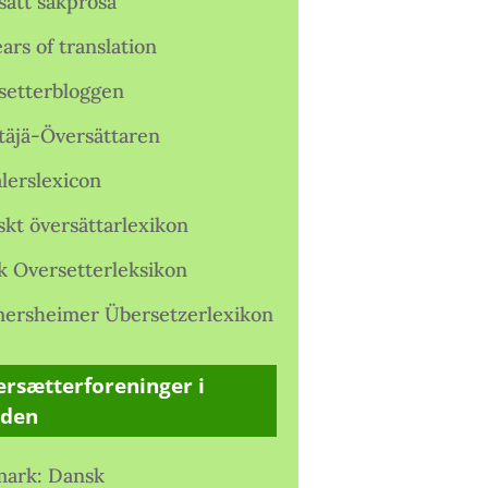
satt sakprosa
ars of translation
setterbloggen
täjä-Översättaren
lerslexicon
skt översättarlexikon
k Oversetterleksikon
ersheimer Übersetzerlexikon
rsætterforeninger i
rden
ark: Dansk