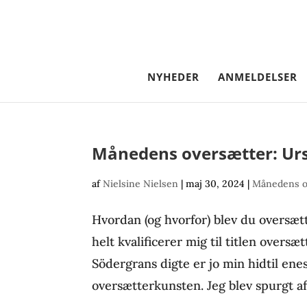
NYHEDER
ANMELDELSER
Månedens oversætter: Ur
af
Nielsine Nielsen
|
maj 30, 2024
|
Månedens o
Hvordan (og hvorfor) blev du oversæt
helt kvalificerer mig til titlen oversæ
Södergrans digte er jo min hidtil ene
oversætterkunsten. Jeg blev spurgt af 