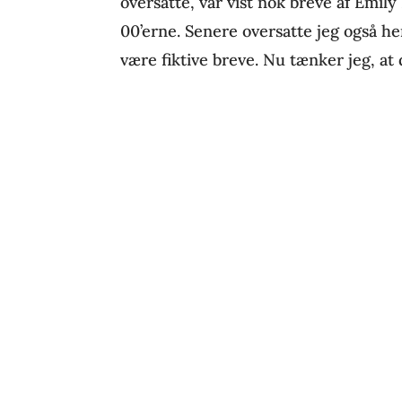
oversatte, var vist nok breve af Emily 
00’erne. Senere oversatte jeg også 
være fiktive breve. Nu tænker jeg, at