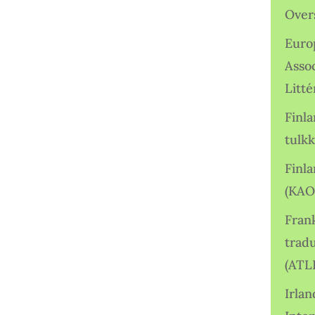
Over
Euro
Asso
Litté
Finl
tulkk
Finl
(KAO
Frank
tradu
(ATL
Irlan