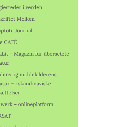
giesteder i verden
skriftet Mellom
ptote Journal
e CAFÉ
aLit – Magazin für übersetzte
atur
idens og middelalderens
ratur – i skandinaviske
sættelser
lwerk – onlineplatform
RSAT