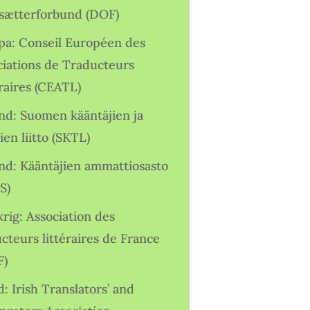
sætterforbund (DOF)
pa: Conseil Européen des
ciations de Traducteurs
raires (CEATL)
and: Suomen kääntäjien ja
ien liitto (SKTL)
and: Kääntäjien ammattiosasto
S)
rig: Association des
cteurs littéraires de France
F)
d: Irish Translators’ and