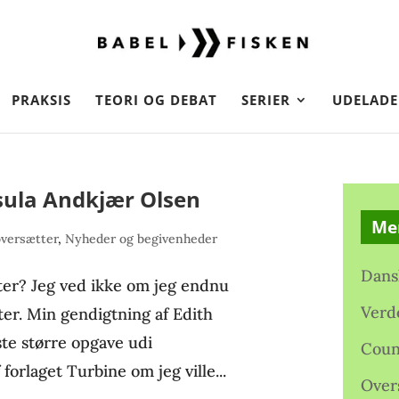
PRAKSIS
TEORI OG DEBAT
SERIER
UDELADE
sula Andkjær Olsen
Me
versætter
,
Nyheder og begivenheder
Dans
ter? Jeg ved ikke om jeg endnu
Verd
tter. Min gendigtning af Edith
ste større opgave udi
Coun
forlaget Turbine om jeg ville...
Over