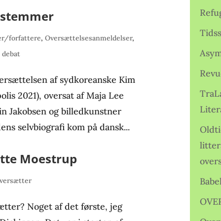
Refu
s stemmer
Tids
r/forfattere
,
Oversættelsesanmeldelser
,
Asym
g debat
Revu
ersættelsen af sydkoreanske Kim
TraL
lis 2021), oversat af Maja Lee
Liter
in Jakobsen og billedkunstner
s selvbiografi kom på dansk...
Oldt
litte
tte Moestrup
over
Babe
versætter
OVE
ter? Noget af det første, jeg