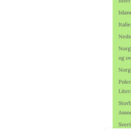
Inter
Isla
Ital
Nede
Norge
og o
Norg
Pole
Lite
Storb
Assoc
Sveri