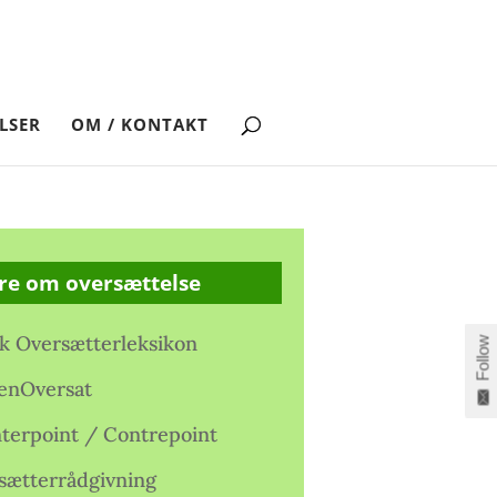
LSER
OM / KONTAKT
re om oversættelse
k Oversætterleksikon
Follow
enOversat
terpoint / Contrepoint
sætterrådgivning