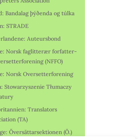
preters Association
nd: Bandalag þýðenda og túlka
ien: STRADE
rlandene: Auteursbond
: Norsk faglitterær forfatter-
versetterforening (NFFO)
e: Norsk Oversetterforening
n: Stowarzyszenie Tłumaczy
ratury
ritannien: Translators
iation (TA)
ge: Översättarsektionen (Ö.)