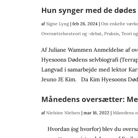
Hun synger med de døde
af
Signe Lyng
|
feb 26, 2024
|
Om enkelte værke
Oversættelsesteori og -debat
,
Praksis
,
Teori o
Af Juliane Wammen Anmeldelse af ov
Hyesoons Dødens selvbiografi (Terrapo
Langvad i samarbejde med lektor Kar
Jeuno JE Kim. Da Kim Hyesoons Døden
Månedens oversætter: Me
af
Nielsine Nielsen
|
mar 16, 2022
|
Månedens o
Hvordan (og hvorfor) blev du oversæt