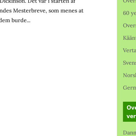
Over
Dickinson. Det var i starten af
hendes Mesterbreve, som menes at
60 ye
 dem burde...
Over
Kään
Verta
Sven
Nors
Germ
Ove
ve
Danm