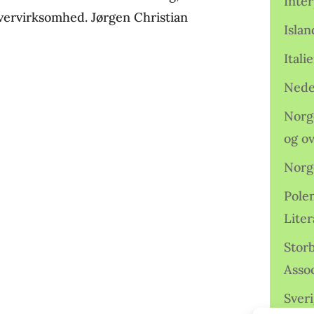
Inter
vervirksomhed. Jørgen Christian
Isla
Ital
Nede
Norge
og o
Norg
Pole
Lite
Storb
Assoc
Sveri