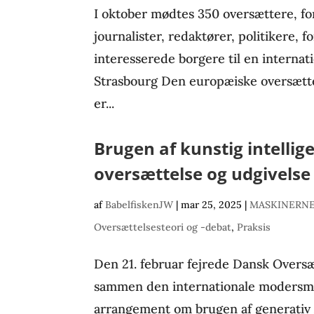
I oktober mødtes 350 oversættere, fo
journalister, redaktører, politikere, 
interesserede borgere til en internat
Strasbourg Den europæiske oversæt
er...
Brugen af kunstig intellige
oversættelse og udgivelse
af
BabelfiskenJW
|
mar 25, 2025
|
MASKINERN
Oversættelsesteori og -debat
,
Praksis
Den 21. februar fejrede Dansk Over
sammen den internationale modersmå
arrangement om brugen af generativ A