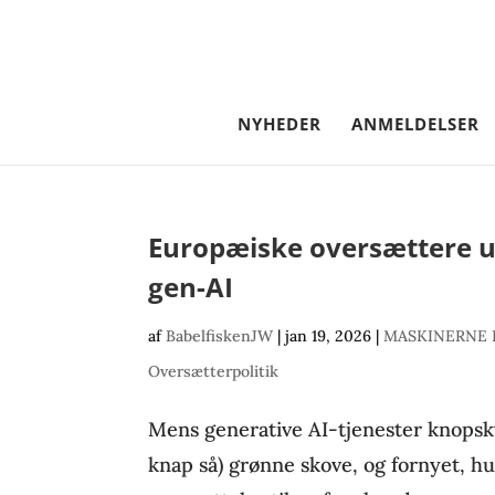
NYHEDER
ANMELDELSER
Europæiske oversættere u
gen-AI
af
BabelfiskenJW
|
jan 19, 2026
|
MASKINERNE
Oversætterpolitik
Mens generative AI-tjenester knopsk
knap så) grønne skove, og fornyet, hur