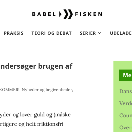
PRAKSIS
TEORI OG DEBAT
SERIER
UDELADE
ndersøger brugen af
Me
 KOMMER!
,
Nyheder og begivenheder
,
Dans
Verd
yder og lover guld og (måske
Coun
tigere og helt friktionsfri
Over