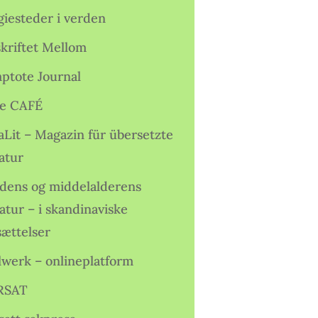
giesteder i verden
skriftet Mellom
ptote Journal
e CAFÉ
aLit – Magazin für übersetzte
atur
idens og middelalderens
ratur – i skandinaviske
sættelser
lwerk – onlineplatform
RSAT