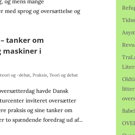
rog, og mens mange
Refu
er med sprog og oversættelse og
Tids
Asym
 – tanker om
Revu
 maskiner i
TraL
Liter
teori og -debat
,
Praksis
,
Teori og debat
Oldt
litte
e oversætterdag havde Dansk
over
turcenter inviteret oversætter
rære praksis og sine tanker om
Babe
r to spændende foredrag ud af...
OVE