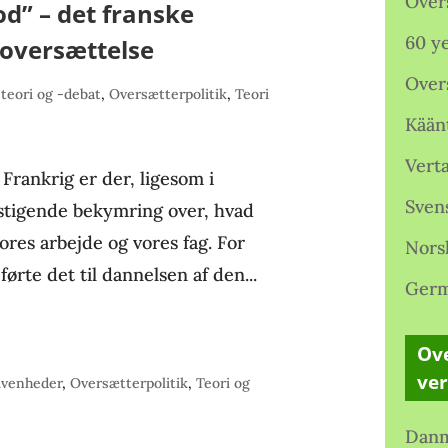
Over
od” – det franske
60 ye
 oversættelse
Over
teori og -debat
,
Oversætterpolitik
,
Teori
Kään
Verta
Frankrig er der, ligesom i
Sven
 stigende bekymring over, hvad
ores arbejde og vores fag. For
Nors
førte det til dannelsen af den...
Germ
Ove
ve
ivenheder
,
Oversætterpolitik
,
Teori og
Danm