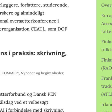
rlæggere, forfattere, studerende,
Over
forskere og almindeligt
Euro
ional oversætterkonference i
Asso
terorganisation CEATL, som DOF
Litté
Finl
tulkk
ns i praksis: skrivning,
Finl
(KAO
E KOMMER!
,
Nyheder og begivenheder
,
Frank
tradu
sætterforbund og Dansk PEN
(ATL
lsdag ved et velbesøgt
Irlan
I i forbindelse med skrivning,