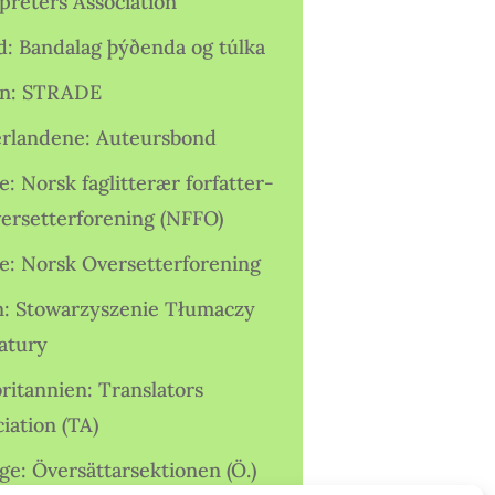
preters Association
nd: Bandalag þýðenda og túlka
ien: STRADE
rlandene: Auteursbond
: Norsk faglitterær forfatter-
versetterforening (NFFO)
e: Norsk Oversetterforening
n: Stowarzyszenie Tłumaczy
ratury
ritannien: Translators
iation (TA)
ge: Översättarsektionen (Ö.)