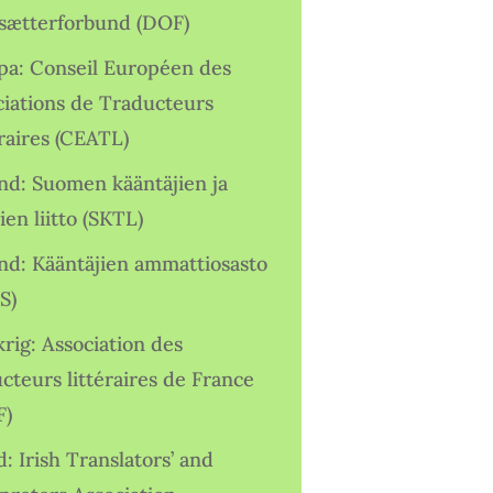
sætterforbund (DOF)
pa: Conseil Européen des
ciations de Traducteurs
raires (CEATL)
and: Suomen kääntäjien ja
ien liitto (SKTL)
and: Kääntäjien ammattiosasto
S)
rig: Association des
cteurs littéraires de France
F)
d: Irish Translators’ and