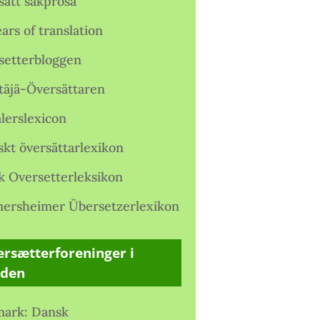
satt sakprosa
ars of translation
setterbloggen
täjä-Översättaren
lerslexicon
skt översättarlexikon
k Oversetterleksikon
ersheimer Übersetzerlexikon
rsætterforeninger i
rden
ark: Dansk