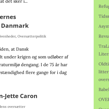
t det sker i...
Refu
ternes
Tids
 i Danmark
Asym
Revu
ivenheder
,
Oversætterpolitik
TraL
iden, at Dansk
Liter
dt under krigen og som udløber af
Oldt
raturmiljø dengang. I de 75 år har
litte
lvstændighed flere gange for i dag
over
Babe
-Jette Caron
OVE
ens oversætter