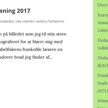
Over
sning 2017
Euro
venheder
,
Om enkelte værker/forfattere
Asso
Litté
å billedet som jeg til min store
Finl
tograferet for at blære mig med
tulkk
belfiskens frankofile læsere en
dover hvad jeg finder af...
Finl
(KAO
Frank
tradu
(ATL
Irlan