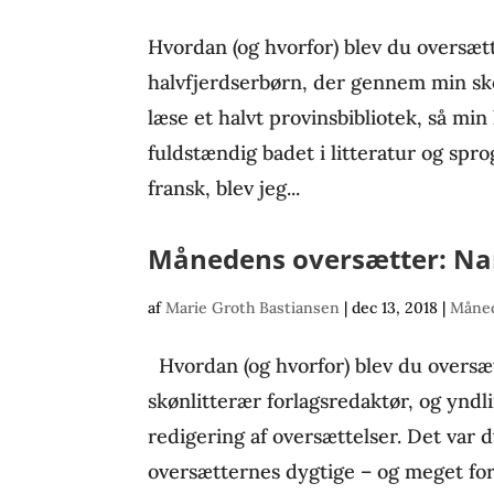
Hvordan (og hvorfor) blev du oversætt
halvfjerdserbørn, der gennem min sk
læse et halvt provinsbibliotek, så min
fuldstændig badet i litteratur og spr
fransk, blev jeg...
Månedens oversætter: N
af
Marie Groth Bastiansen
|
dec 13, 2018
|
Måned
Hvordan (og hvorfor) blev du oversætt
skønlitterær forlagsredaktør, og yndl
redigering af oversættelser. Det var 
oversætternes dygtige – og meget forsk