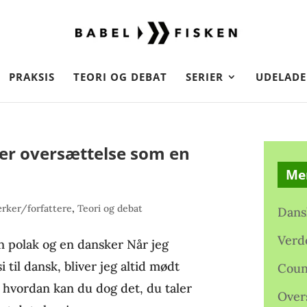
PRAKSIS
TEORI OG DEBAT
SERIER
UDELADE
ler oversættelse som en
Me
rker/forfattere
,
Teori og debat
Dans
Verd
n polak og en dansker Når jeg
i til dansk, bliver jeg altid mødt
Coun
 hvordan kan du dog det, du taler
Over