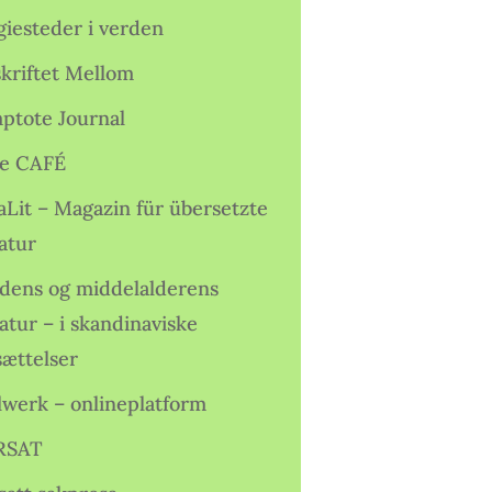
giesteder i verden
skriftet Mellom
ptote Journal
e CAFÉ
aLit – Magazin für übersetzte
atur
idens og middelalderens
ratur – i skandinaviske
sættelser
lwerk – onlineplatform
RSAT