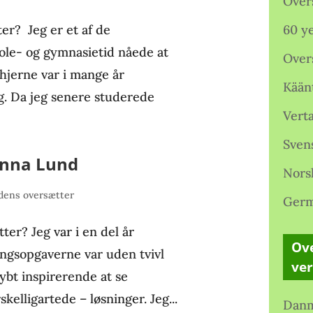
Over
er? Jeg er et af de
60 ye
ole- og gymnasietid nåede at
Over
 hjerne var i mange år
Kään
og. Da jeg senere studerede
Verta
Sven
anna Lund
Nors
ens oversætter
Germ
er? Jeg var i en del år
Ove
ingsopgaverne var uden tvivl
ve
dybt inspirerende at se
elligartede – løsninger. Jeg...
Danm