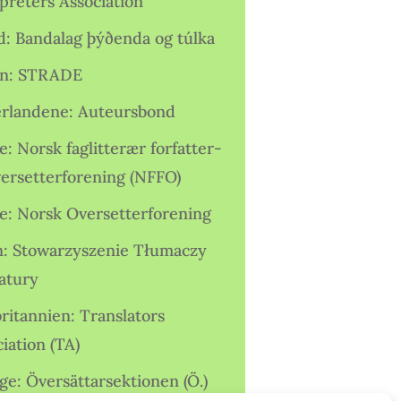
preters Association
nd: Bandalag þýðenda og túlka
ien: STRADE
rlandene: Auteursbond
: Norsk faglitterær forfatter-
versetterforening (NFFO)
e: Norsk Oversetterforening
n: Stowarzyszenie Tłumaczy
ratury
ritannien: Translators
iation (TA)
ge: Översättarsektionen (Ö.)