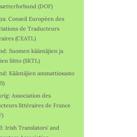
sætterforbund (DOF)
pa: Conseil Européen des
ciations de Traducteurs
raires (CEATL)
and: Suomen kääntäjien ja
ien liitto (SKTL)
and: Kääntäjien ammattiosasto
S)
rig: Association des
cteurs littéraires de France
F)
d: Irish Translators’ and