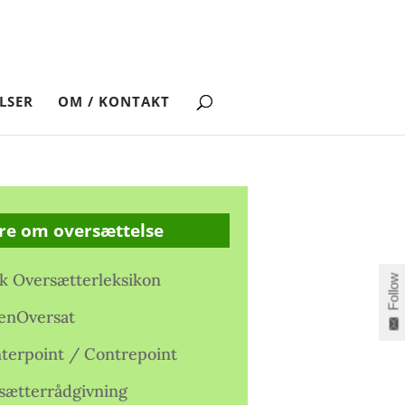
LSER
OM / KONTAKT
re om oversættelse
k Oversætterleksikon
Follow
enOversat
terpoint / Contrepoint
sætterrådgivning