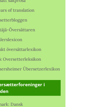
satt sakprosa
ars of translation
setterbloggen
täjä-Översättaren
lerslexicon
skt översättarlexikon
k Oversetterleksikon
ersheimer Übersetzerlexikon
rsætterforeninger i
rden
ark: Dansk