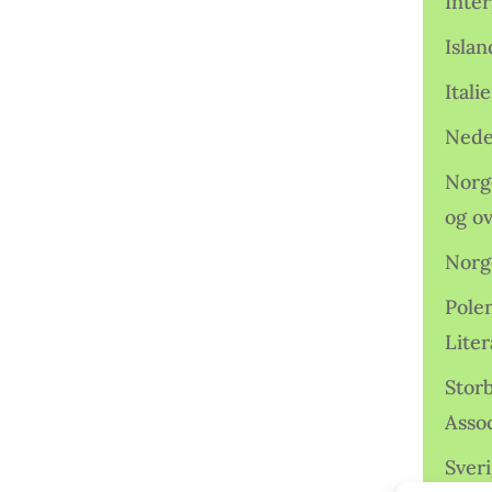
Inter
Isla
Ital
Nede
Norge
og o
Norg
Pole
Lite
Storb
Assoc
Sveri