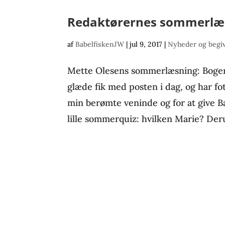
Redaktørernes sommerlæ
af
BabelfiskenJW
|
jul 9, 2017
|
Nyheder og begi
Mette Olesens sommerlæsning: Bogen p
glæde fik med posten i dag, og har fo
min berømte veninde og for at give Ba
lille sommerquiz: hvilken Marie? Deru