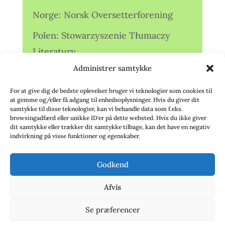
Norge: Norsk Oversetterforening
Polen: Stowarzyszenie Tłumaczy
Literatury
Administrer samtykke
Storbritannien: Translators
Association (TA)
For at give dig de bedste oplevelser bruger vi teknologier som cookies til
at gemme og/eller få adgang til enhedsoplysninger. Hvis du giver dit
Sverige: Översättarsektionen (Ö.)
samtykke til disse teknologier, kan vi behandle data som f.eks.
browsingadfærd eller unikke ID'er på dette websted. Hvis du ikke giver
dit samtykke eller trækker dit samtykke tilbage, kan det have en negativ
Sverige: Översättarcentrum (ÖC)
indvirkning på visse funktioner og egenskaber.
Tyskland: Verbands
Godkend
deutschsprachiger Übersetzer (VdÜ)
Afvis
Se præferencer
© 2020 - Babelfisken