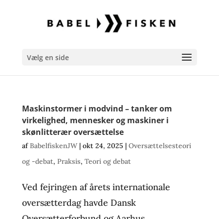
Vælg en side
Maskinstormer i modvind – tanker om
virkelighed, mennesker og maskiner i
skønlitterær oversættelse
af
BabelfiskenJW
|
okt 24, 2025
|
Oversættelsesteori
og -debat
,
Praksis
,
Teori og debat
Ved fejringen af årets internationale
oversætterdag havde Dansk
Oversætterforbund og Aarhus