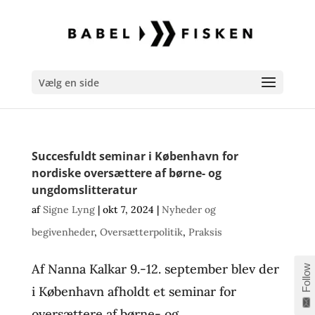
Vælg en side
Succesfuldt seminar i København for
nordiske oversættere af børne- og
ungdomslitteratur
af
Signe Lyng
|
okt 7, 2024
|
Nyheder og
begivenheder
,
Oversætterpolitik
,
Praksis
Af Nanna Kalkar 9.-12. september blev der
Follow
i København afholdt et seminar for
oversættere af børne- og