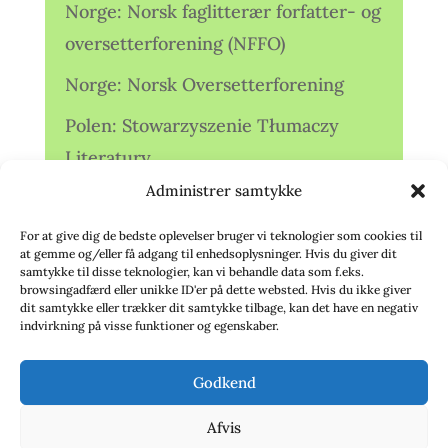
Norge: Norsk faglitterær forfatter- og
oversetterforening (NFFO)
Norge: Norsk Oversetterforening
Polen: Stowarzyszenie Tłumaczy
Literatury
Administrer samtykke
Storbritannien: Translators
Association (TA)
For at give dig de bedste oplevelser bruger vi teknologier som cookies til
at gemme og/eller få adgang til enhedsoplysninger. Hvis du giver dit
Sverige: Översättarsektionen (Ö.)
samtykke til disse teknologier, kan vi behandle data som f.eks.
browsingadfærd eller unikke ID'er på dette websted. Hvis du ikke giver
dit samtykke eller trækker dit samtykke tilbage, kan det have en negativ
Sverige: Översättarcentrum (ÖC)
indvirkning på visse funktioner og egenskaber.
Tyskland: Verbands
Godkend
deutschsprachiger Übersetzer (VdÜ)
Afvis