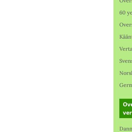
Over
60 ye
Over
Kään
Verta
Sven
Nors
Germ
Ove
ve
Danm