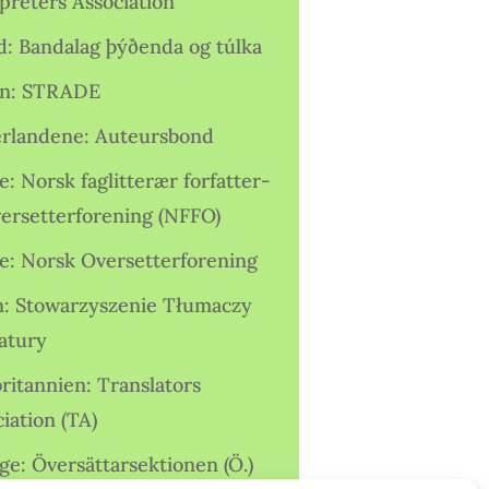
preters Association
nd: Bandalag þýðenda og túlka
ien: STRADE
rlandene: Auteursbond
: Norsk faglitterær forfatter-
versetterforening (NFFO)
e: Norsk Oversetterforening
n: Stowarzyszenie Tłumaczy
ratury
ritannien: Translators
iation (TA)
ge: Översättarsektionen (Ö.)