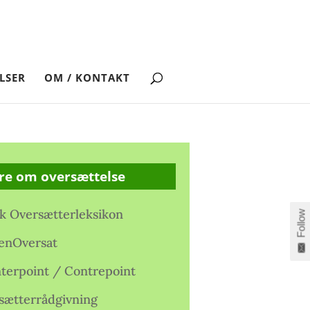
LSER
OM / KONTAKT
re om oversættelse
k Oversætterleksikon
Follow
enOversat
terpoint / Contrepoint
sætterrådgivning