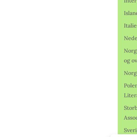
Inter
Isla
Ital
Nede
Norge
og o
Norg
Pole
Lite
Storb
Assoc
Sveri