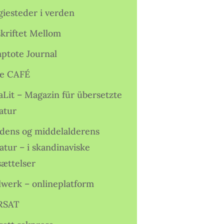
giesteder i verden
skriftet Mellom
ptote Journal
e CAFÉ
aLit – Magazin für übersetzte
atur
idens og middelalderens
ratur – i skandinaviske
sættelser
lwerk – onlineplatform
RSAT