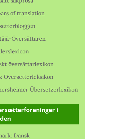
satt sakprosa
ars of translation
setterbloggen
täjä-Översättaren
lerslexicon
skt översättarlexikon
k Oversetterleksikon
ersheimer Übersetzerlexikon
rsætterforeninger i
rden
ark: Dansk