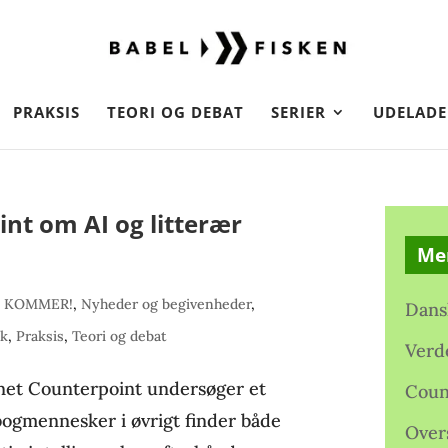
PRAKSIS
TEORI OG DEBAT
SERIER
UDELADE
t om AI og litterær
Me
 KOMMER!
,
Nyheder og begivenheder
,
Dans
ik
,
Praksis
,
Teori og debat
Verd
et Counterpoint undersøger et
Coun
bogmennesker i øvrigt finder både
Over