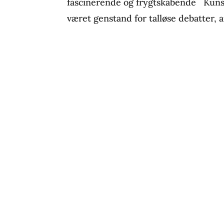
fascinerende og frygtskabende Kunst
været genstand for talløse debatter, ar