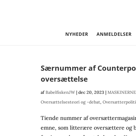
NYHEDER
ANMELDELSER
Særnummer af Counterpoin
oversættelse
af
BabelfiskenJW
|
dec 20, 2023
|
MASKINERNE
Oversættelsesteori og -debat
,
Oversætterpolit
Tiende nummer af oversættermagasin
emne, som litterære oversættere og 