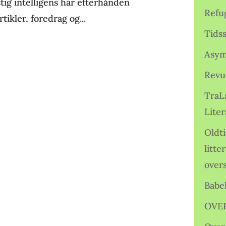
ig intelligens har efterhånden
Refu
tikler, foredrag og...
Tids
Asym
Revu
TraL
Liter
Oldt
litte
over
Babe
OVE