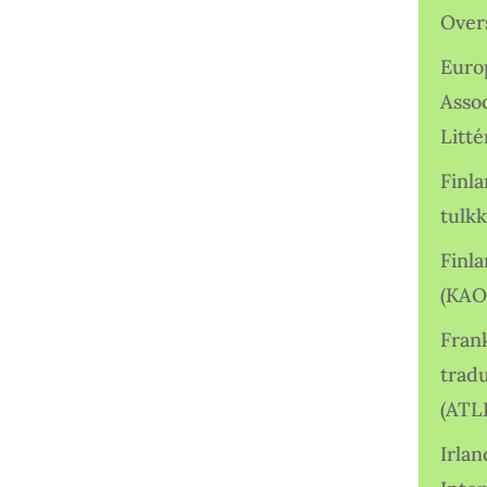
Over
Euro
Asso
Litté
Finl
tulkk
Finl
(KAO
Frank
tradu
(ATL
Irlan