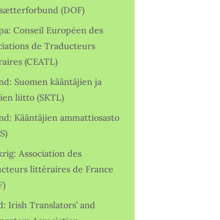
sætterforbund (DOF)
pa: Conseil Européen des
ciations de Traducteurs
raires (CEATL)
and: Suomen kääntäjien ja
ien liitto (SKTL)
and: Kääntäjien ammattiosasto
S)
rig: Association des
cteurs littéraires de France
F)
d: Irish Translators’ and