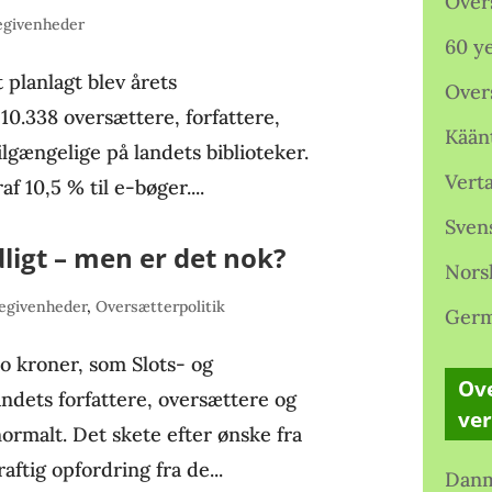
Over
egivenheder
60 ye
 planlagt blev årets
Over
 10.338 oversættere, forfattere,
Kään
ilgængelige på landets biblioteker.
Verta
af 10,5 % til e-bøger....
Sven
ligt – men er det nok?
Nors
egivenheder
,
Oversætterpolitik
Germ
io kroner, som Slots- og
Ove
andets forfattere, oversættere og
ve
 normalt. Det skete efter ønske fra
ftig opfordring fra de...
Danm