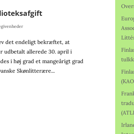
Over
lioteksafgift
Euro
egivenheder
Asso
Litté
 det endeligt bekræftet, at
Finl
r udbetalt allerede 30. april i
tulkk
yldes i høj grad et mangeårigt grad
anske Skønlitterære...
Finl
(KAO
Frank
tradu
(ATL
Irlan