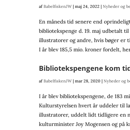
af
BabelfiskenJW
|
maj 24, 2022
|
Nyheder og b
En måneds tid senere end oprindeligt
bibliotekspenge d. 19. maj udbetalt til
illustratorer og andre, hvis bøger er t
I år blev 185,5 mio. kroner fordelt, her
Bibliotekspengene kom tid
af
BabelfiskenJW
|
mar 28, 2020
|
Nyheder og b
I år blev bibliotekspengene, de 183 m
Kulturstyrelsen hvert år uddeler til l
illustratorer, uddelt lidt tidligere en
kulturminister Joy Mogensen og på kra