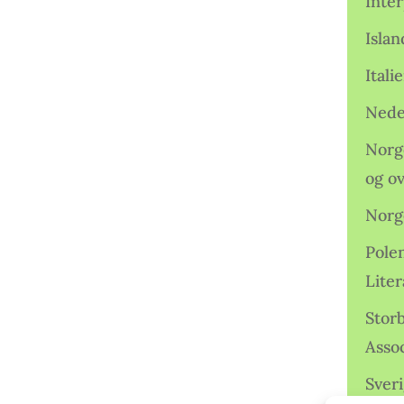
Inter
Isla
Ital
Nede
Norge
og o
Norg
Pole
Lite
Storb
Assoc
Sveri