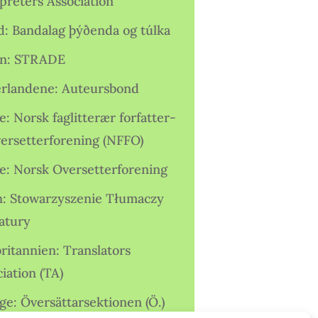
preters Association
nd: Bandalag þýðenda og túlka
ien: STRADE
rlandene: Auteursbond
: Norsk faglitterær forfatter-
versetterforening (NFFO)
e: Norsk Oversetterforening
n: Stowarzyszenie Tłumaczy
ratury
ritannien: Translators
iation (TA)
ge: Översättarsektionen (Ö.)