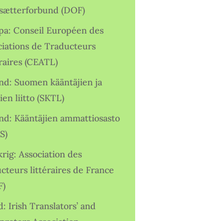
sætterforbund (DOF)
pa: Conseil Européen des
ciations de Traducteurs
raires (CEATL)
and: Suomen kääntäjien ja
ien liitto (SKTL)
and: Kääntäjien ammattiosasto
S)
rig: Association des
cteurs littéraires de France
F)
d: Irish Translators’ and