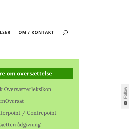
LSER
OM / KONTAKT
re om oversættelse
k Oversætterleksikon
Follow
enOversat
terpoint / Contrepoint
sætterrådgivning