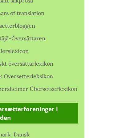
satt sakprosa
ars of translation
setterbloggen
täjä-Översättaren
lerslexicon
skt översättarlexikon
k Oversetterleksikon
ersheimer Übersetzerlexikon
rsætterforeninger i
rden
ark: Dansk