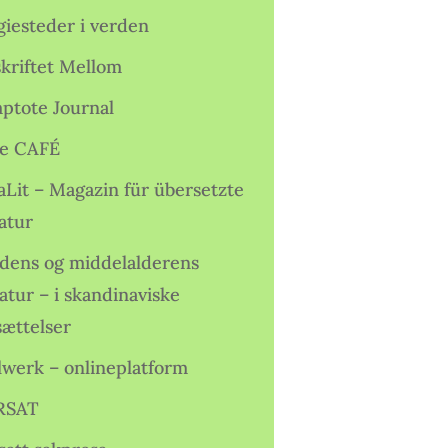
giesteder i verden
skriftet Mellom
ptote Journal
e CAFÉ
aLit – Magazin für übersetzte
atur
idens og middelalderens
ratur – i skandinaviske
sættelser
lwerk – onlineplatform
RSAT