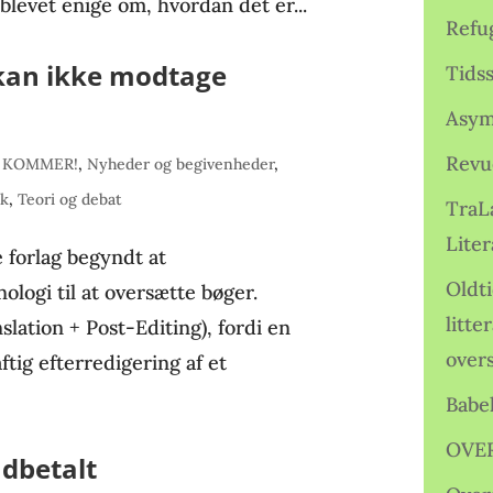
levet enige om, hvordan det er...
Refu
 kan ikke modtage
Tids
Asym
Revu
 KOMMER!
,
Nyheder og begivenheder
,
ik
,
Teori og debat
TraL
Liter
e forlag begyndt at
Oldt
logi til at oversætte bøger.
litte
ation + Post-Editing), fordi en
over
ftig efterredigering af et
Babe
OVE
udbetalt