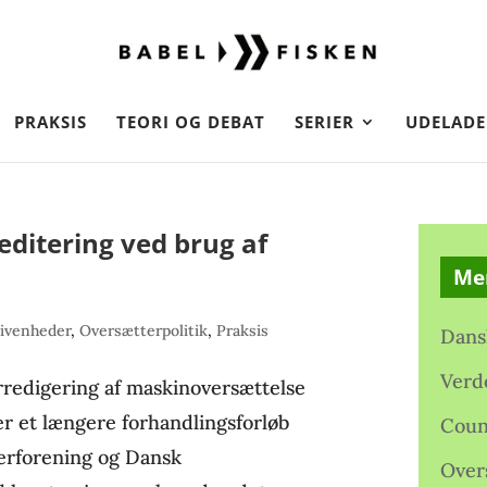
PRAKSIS
TEORI OG DEBAT
SERIER
UDELADE
editering ved brug af
Me
ivenheder
,
Oversætterpolitik
,
Praksis
Dans
Verd
rredigering af maskinoversættelse
ter et længere forhandlingsforløb
Coun
erforening og Dansk
Over