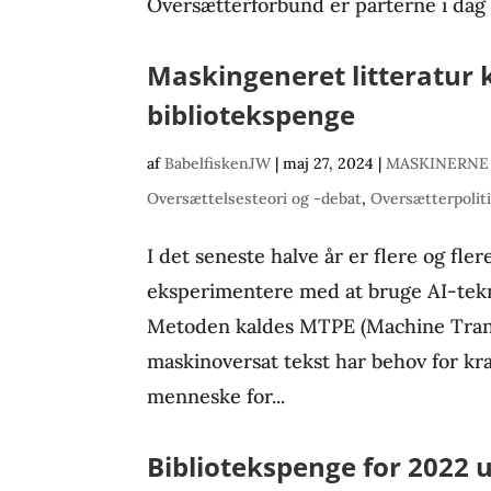
Oversætterforbund er parterne i dag b
Maskingeneret litteratur
bibliotekspenge
af
BabelfiskenJW
|
maj 27, 2024
|
MASKINERNE
Oversættelsesteori og -debat
,
Oversætterpolit
I det seneste halve år er flere og fler
eksperimentere med at bruge AI-tekno
Metoden kaldes MTPE (Machine Transl
maskinoversat tekst har behov for kra
menneske for...
Bibliotekspenge for 2022 