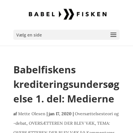
Vælg en side
Babelfiskens
krediteringsundersøg
else 1. del: Medierne
af
Mette Olesen
|
jan 17, 2020
|
Oversættelsesteori og
-debat
,
OVERSÆTTEREN DER BLEV VÆK
,
TEMA:
OVERSÆTTEREN DER BLEV VÆK
|
0 Kommentarer