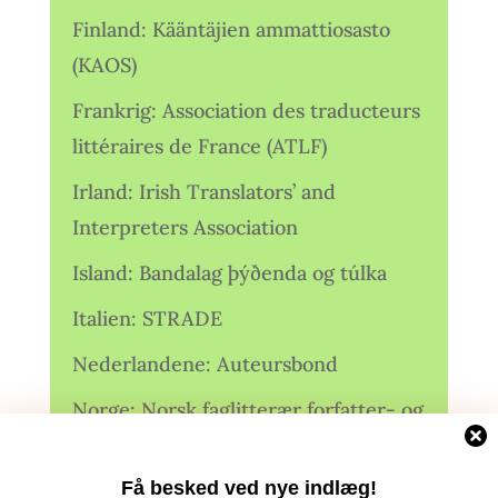
Finland: Kääntäjien ammattiosasto
(KAOS)
Frankrig: Association des traducteurs
littéraires de France (ATLF)
Irland: Irish Translators’ and
Interpreters Association
Island: Bandalag þýðenda og túlka
Italien: STRADE
Nederlandene: Auteursbond
Norge: Norsk faglitterær forfatter- og
oversetterforening (NFFO)
Få besked ved nye indlæg!
Norge: Norsk Oversetterforening