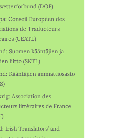
sætterforbund (DOF)
pa: Conseil Européen des
ciations de Traducteurs
raires (CEATL)
and: Suomen kääntäjien ja
ien liitto (SKTL)
and: Kääntäjien ammattiosasto
S)
rig: Association des
cteurs littéraires de France
F)
d: Irish Translators’ and