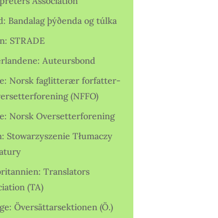
preters Association
nd: Bandalag þýðenda og túlka
ien: STRADE
rlandene: Auteursbond
: Norsk faglitterær forfatter-
versetterforening (NFFO)
e: Norsk Oversetterforening
n: Stowarzyszenie Tłumaczy
ratury
ritannien: Translators
iation (TA)
ge: Översättarsektionen (Ö.)