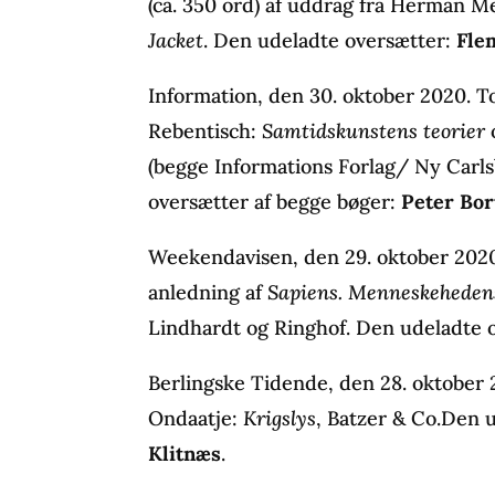
(ca. 350 ord) af uddrag fra Herman Me
Jacket
. Den udeladte oversætter:
Fle
Information, den 30. oktober 2020. To
Rebentisch:
Samtidskunstens teorier
(begge Informations Forlag/ Ny Carl
oversætter af begge bøger:
Peter Bo
Weekendavisen, den 29. oktober 2020
anledning af
Sapiens. Menneskehedens
Lindhardt og Ringhof. Den udeladte 
Berlingske Tidende, den 28. oktober
Ondaatje:
Krigslys
, Batzer & Co.Den 
Klitnæs
.