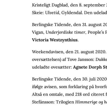
Kristeligt Dagblad, den 8. september
Skeie:
Ulvetid,
Gyldendal. Den udelad
Berlingske Tidende, den 31. august 2
Vigan,
Underjordiske timer
, People’s
Victoria Westzynthius
.
Weekendavisen, den 21. august 2020. A
oversættelsen) af Tove Jansson:
Dukke
udeladte ovesætter:
Agnete Dorph St
Berlingske Tidende, den 30. juli 202
ifølge avisen, som forklaring på hvor
Altså en omtale, med 218 ord citeret 
Stefánsson: Trilogien
Himmerige og h