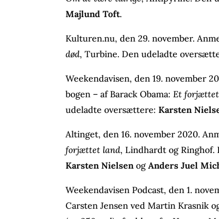
Majlund Toft
.
Kulturen.nu, den 29. november. Anmel
død
, Turbine. Den udeladte oversætt
Weekendavisen, den 19. november 202
bogen – af Barack Obama:
Et forjætte
udeladte oversættere:
Karsten Niels
Altinget, den 16. november 2020. An
forjættet land
, Lindhardt og Ringhof.
Karsten Nielsen
og
Anders Juel Mic
Weekendavisen Podcast, den 1. nove
Carsten Jensen ved Martin Krasnik o