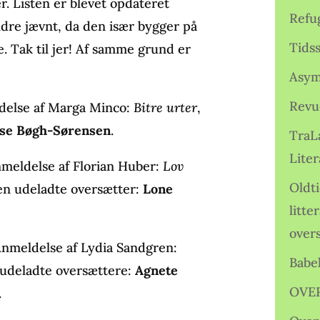
r. Listen er blevet opdateret
Refu
dre jævnt, da den især bygger på
Tids
 Tak til jer! Af samme grund er
Asym
Revu
eldelse af Marga Minco:
Bitre urter
,
ise Bøgh-Sørensen
.
TraL
Liter
nmeldelse af Florian Huber:
Lov
Oldt
en udeladte oversætter:
Lone
litte
over
Anmeldelse af Lydia Sandgren:
Babe
e udeladte oversættere:
Agnete
OVE
.