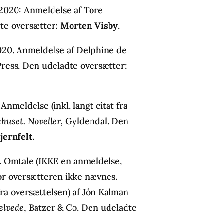
 2020: Anmeldelse af Tore
te oversætter:
Morten Visby
.
020. Anmeldelse af Delphine de
 Press. Den udeladte oversætter:
nmeldelse (inkl. langt citat fra
huset. Noveller,
Gyldendal. Den
jernfelt
.
0. Omtale (IKKE en anmeldelse,
for oversætteren ikke nævnes.
fra oversættelsen) af Jón Kalman
elvede
, Batzer & Co. Den udeladte