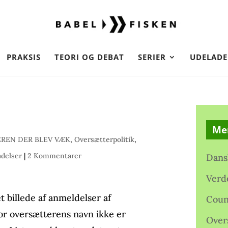
PRAKSIS
TEORI OG DEBAT
SERIER
UDELADE
Me
REN DER BLEV VÆK
,
Oversætterpolitik
,
adelser
|
2 Kommentarer
Dans
Verd
t billede af anmeldelser af
Coun
or oversætterens navn ikke er
Over