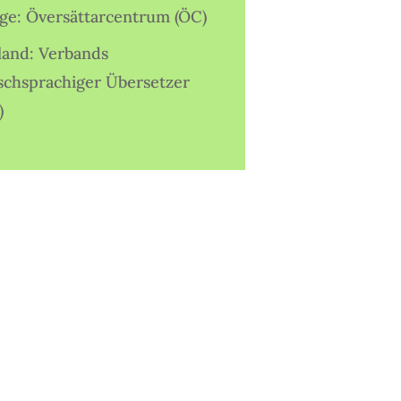
ige: Översättarcentrum (ÖC)
land: Verbands
schsprachiger Übersetzer
)