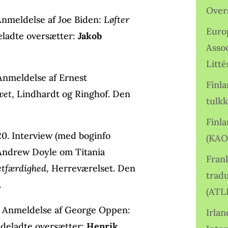
Over
 Anmeldelse af Joe Biden:
Løfter
Euro
eladte oversætter:
Jakob
Asso
Litté
Anmeldelse af Ernest
Finl
vet
, Lindhardt og Ringhof. Den
tulkk
Finl
0. Interview (med boginfo
(KAO
 Andrew Doyle om Titania
Frank
retfærdighed
, Herreværelset. Den
tradu
.
(ATL
. Anmeldelse af George Oppen:
Irlan
udeladte oversætter:
Henrik