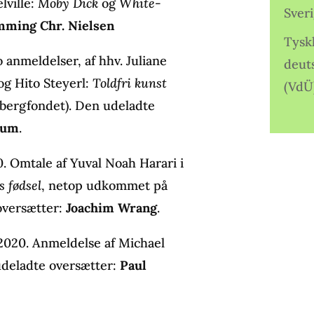
lville:
Moby Dick
og
White-
Sver
mming Chr. Nielsen
Tysk
 anmeldelser, af hhv. Juliane
deut
og Hito Steyerl:
Toldfri kunst
(VdÜ
sbergfondet). Den udeladte
rum
.
. Omtale af Yuval Noah Harari i
 fødsel
, netop udkommet på
oversætter:
Joachim Wrang
.
 2020. Anmeldelse af Michael
udeladte oversætter:
Paul