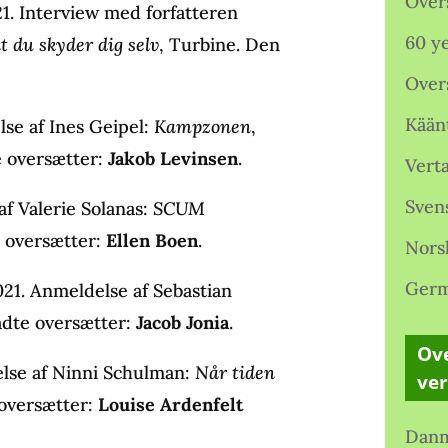
Over
21. Interview med forfatteren
60 ye
t du skyder dig selv
, Turbine. Den
.
Over
Kään
lse af Ines Geipel:
Kampzonen
,
e oversætter:
Jakob Levinsen
.
Verta
Sven
af Valerie Solanas:
SCUM
e oversætter:
Ellen Boen
.
Nors
Germ
021. Anmeldelse af Sebastian
adte oversætter:
Jacob Jonia
.
Ove
else af Ninni Schulman:
Når tiden
ve
 oversætter:
Louise Ardenfelt
Danm