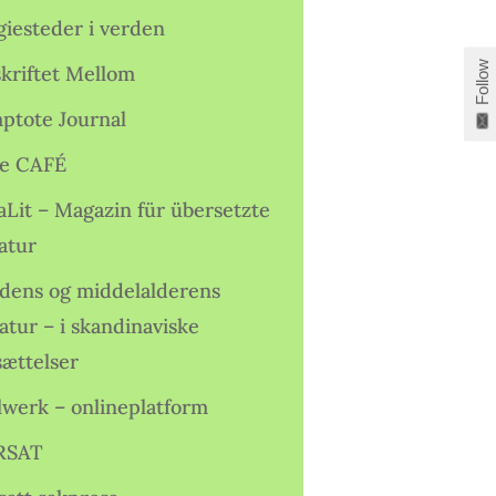
giesteder i verden
Follow
skriftet Mellom
ptote Journal
e CAFÉ
aLit – Magazin für übersetzte
atur
idens og middelalderens
ratur – i skandinaviske
sættelser
lwerk – onlineplatform
RSAT