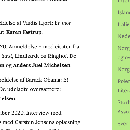
Inter
Isla
delse af Vigdis Hjort:
Er mor
Ital
er:
Karen Fastrup
.
Nede
0. Anmeldelse – med citater fra
Norge
t land
, Lindhardt og Ringhof. De
og o
en
og
Anders Juel Michelsen
.
Norg
meldelse af Barack Obama:
Et
Pole
 De udeladte oversættere:
Lite
helsen
.
Storb
Assoc
mber 2020. Interview med
g med Carsten Jensens oplæsning
Sveri