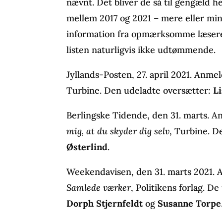
nævnt. Det bliver de så til gengæld he
mellem 2017 og 2021 – mere eller min
information fra opmærksomme læsere.
listen naturligvis ikke udtømmende.
Jyllands-Posten, 27. april 2021. Anm
Turbine. Den udeladte oversætter:
L
Berlingske Tidende, den 31. marts. A
mig, at du skyder dig selv
, Turbine. D
Østerlind
.
Weekendavisen, den 31. marts 2021. 
Samlede værker
, Politikens forlag. D
Dorph Stjernfeldt
og
Susanne Torpe