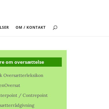
LSER
OM / KONTAKT
re om oversættelse
k Oversætterleksikon
enOversat
terpoint / Contrepoint
sætterrådgivning