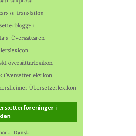
satt sakprosa
ars of translation
setterbloggen
täjä-Översättaren
lerslexicon
skt översättarlexikon
k Oversetterleksikon
ersheimer Übersetzerlexikon
rsætterforeninger i
rden
ark: Dansk