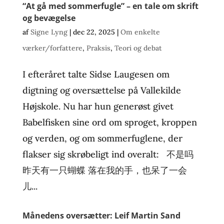
“At gå med sommerfugle” – en tale om skrift
og bevægelse
af
Signe Lyng
|
dec 22, 2025
|
Om enkelte
værker/forfattere
,
Praksis
,
Teori og debat
I efteråret talte Sidse Laugesen om
digtning og oversættelse på Vallekilde
Højskole. Nu har hun generøst givet
Babelfisken sine ord om sproget, kroppen
og verden, og om sommerfuglene, der
flakser sig skrøbeligt ind overalt: 不是吗
昨天有一只蝴蝶 落在我的手，也呆了一会
儿...
Månedens oversætter: Leif Martin Sand