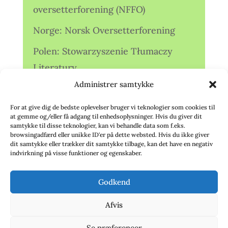
oversetterforening (NFFO)
Norge: Norsk Oversetterforening
Polen: Stowarzyszenie Tłumaczy
Literatury
Administrer samtykke
Storbritannien: Translators
Association (TA)
For at give dig de bedste oplevelser bruger vi teknologier som cookies til
at gemme og/eller få adgang til enhedsoplysninger. Hvis du giver dit
Sverige: Översättarsektionen (Ö.)
samtykke til disse teknologier, kan vi behandle data som f.eks.
browsingadfærd eller unikke ID'er på dette websted. Hvis du ikke giver
dit samtykke eller trækker dit samtykke tilbage, kan det have en negativ
Sverige: Översättarcentrum (ÖC)
indvirkning på visse funktioner og egenskaber.
Tyskland: Verbands
Godkend
deutschsprachiger Übersetzer (VdÜ)
Afvis
Se præferencer