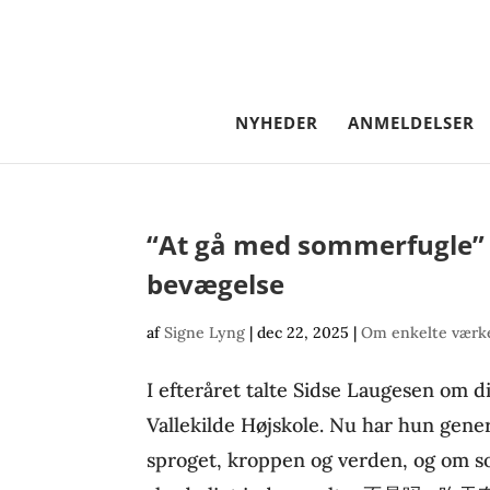
NYHEDER
ANMELDELSER
“At gå med sommerfugle” –
bevægelse
af
Signe Lyng
|
dec 22, 2025
|
Om enkelte værke
I efteråret talte Sidse Laugesen om d
Vallekilde Højskole. Nu har hun gener
sproget, kroppen og verden, og om s