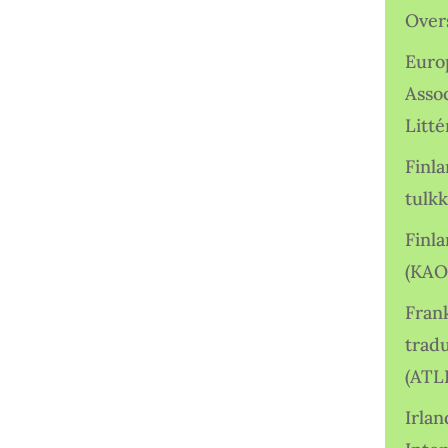
Over
Euro
Asso
Litté
Finl
tulkk
Finl
(KAO
Frank
tradu
(ATL
Irlan