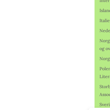
Inter
Isla
Ital
Nede
Norge
og o
Norg
Pole
Lite
Storb
Assoc
Sveri