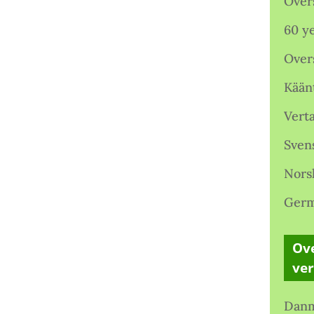
Over
60 ye
Over
Kään
Verta
Sven
Nors
Germ
Ove
ve
Danm