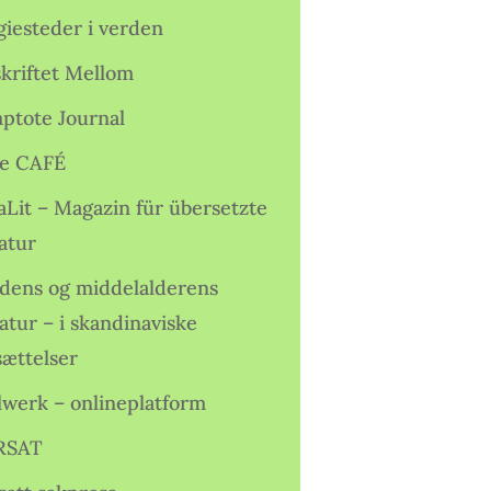
giesteder i verden
skriftet Mellom
ptote Journal
e CAFÉ
aLit – Magazin für übersetzte
atur
idens og middelalderens
ratur – i skandinaviske
sættelser
lwerk – onlineplatform
RSAT