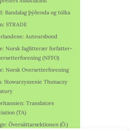
preters Association
nd: Bandalag þýðenda og túlka
ien: STRADE
rlandene: Auteursbond
: Norsk faglitterær forfatter-
versetterforening (NFFO)
e: Norsk Oversetterforening
n: Stowarzyszenie Tłumaczy
ratury
ritannien: Translators
iation (TA)
ge: Översättarsektionen (Ö.)