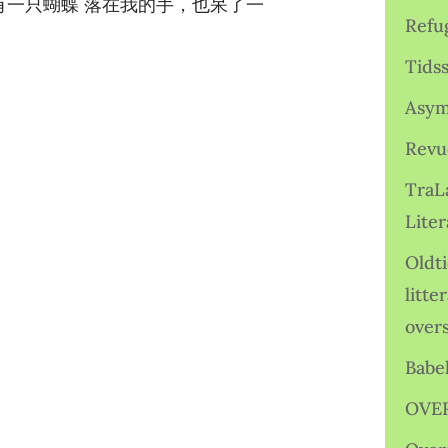
不是吗 昨天有一只蝴蝶 落在我的手，也呆了一
Refu
Tids
Asym
Revu
TraL
Liter
Oldt
litte
over
Babe
OVE