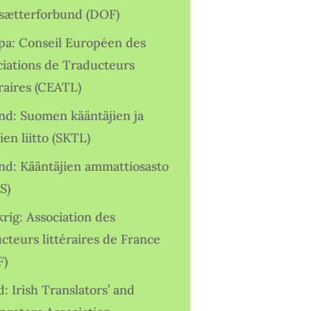
sætterforbund (DOF)
pa: Conseil Européen des
ciations de Traducteurs
raires (CEATL)
and: Suomen kääntäjien ja
ien liitto (SKTL)
and: Kääntäjien ammattiosasto
S)
rig: Association des
cteurs littéraires de France
F)
d: Irish Translators’ and