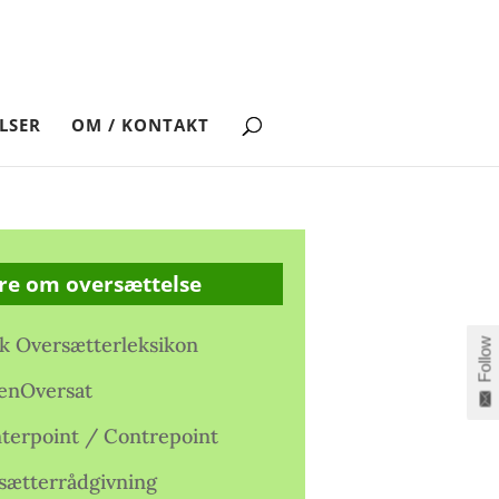
LSER
OM / KONTAKT
re om oversættelse
k Oversætterleksikon
Follow
enOversat
terpoint / Contrepoint
sætterrådgivning