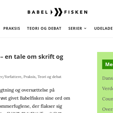
PRAKSIS
TEORI OG DEBAT
SERIER
UDELADE
 en tale om skrift og
Me
r/forfattere
,
Praksis
,
Teori og debat
Dans
Verd
igtning og oversættelse på
øst givet Babelfisken sine ord om
Coun
ommerfuglene, der flakser sig
Over