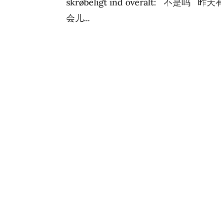
skrøbeligt ind overalt: 
会儿...