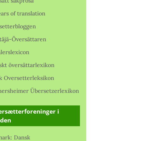
satt sakprosa
ars of translation
setterbloggen
täjä-Översättaren
lerslexicon
skt översättarlexikon
k Oversetterleksikon
ersheimer Übersetzerlexikon
rsætterforeninger i
rden
ark: Dansk