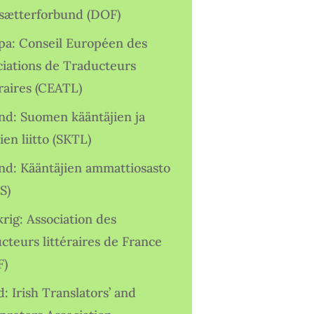
sætterforbund (DOF)
pa: Conseil Européen des
ciations de Traducteurs
raires (CEATL)
and: Suomen kääntäjien ja
ien liitto (SKTL)
and: Kääntäjien ammattiosasto
S)
rig: Association des
cteurs littéraires de France
F)
d: Irish Translators’ and