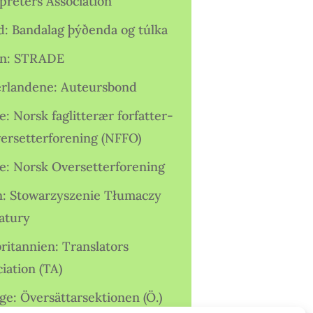
preters Association
nd: Bandalag þýðenda og túlka
ien: STRADE
rlandene: Auteursbond
: Norsk faglitterær forfatter-
versetterforening (NFFO)
e: Norsk Oversetterforening
n: Stowarzyszenie Tłumaczy
ratury
ritannien: Translators
iation (TA)
ge: Översättarsektionen (Ö.)