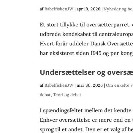
af
BabelfiskenJW
|
apr 10, 2026
|
Nyheder og be
Et stort tillykke til oversætterparret,
udbrede kendskabet til centraleuropæ
Hvert forår uddeler Dansk Oversætte
har eksisteret siden 1945 og per konge
Undersættelser og oversætt
af
BabelfiskenJW
|
mar 30, 2026
|
Om enkelte v
debat
,
Teori og debat
I spændingsfeltet mellem det kendt
Enhver oversættelse er mere end en t
sprog til et andet. Den er et valg af h