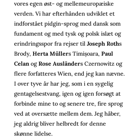
vores egen øst- og mellemeuropæiske
verden. Vi har efterhånden udviklet et
indforstået pidgin-sprog med dansk som
fundament og med tysk og polsk islæt og
erindringsspor fra rejser til
Joseph Roth
s
Brody,
Herta Müller
s Timișoara,
Paul
Celan
og
Rose Ausländer
s Czernowitz og
flere forfatteres Wien, end jeg kan nævne.
I over tyve år har jeg, som i en sygelig
gentagelsestvang, igen og igen forsøgt at
forbinde mine to og senere tre, fire sprog
ved at oversætte mellem dem. Jeg håber,
jeg aldrig bliver helbredt for denne
skønne lidelse.