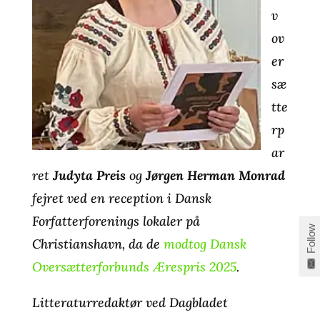
v
ov
er
sæ
tte
rp
ar
ret
Judyta Preis
og
Jørgen Herman Monrad
fejret ved en reception i Dansk
Forfatterforenings lokaler på
Follow
Christianshavn, da de
modtog Dansk
Oversætterforbunds Ærespris 2025
.
Litteraturredaktør ved Dagbladet