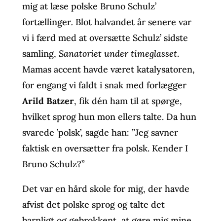
mig at læse polske Bruno Schulz’
fortællinger
.
Blot halvandet år senere var
vi i færd med at oversætte Schulz’ sidste
samling,
Sanatoriet under timeglasset
.
Mamas accent havde været katalysatoren,
for engang vi faldt i snak med forlægger
Arild Batzer
, fik dén ham til at spørge,
hvilket sprog hun mon ellers talte. Da hun
svarede ’polsk’, sagde han: ”Jeg savner
faktisk en oversætter fra polsk. Kender I
Bruno Schulz?”
Det var en hård skole for mig, der havde
afvist det polske sprog og talte det
barnligt og gebrokkent, at gøre mig mine