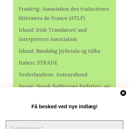
Frankrig: Association des traducteurs
littéraires de France (ATLF)
Irland: Irish Translators’ and
Interpreters Association
Island: Bandalag þýðenda og túlka
Italien: STRADE
Nederlandene: Auteursbond
Norge: Norsk faglitterær forfatter- og
oversetterforening (NFFO)
Få besked ved nye indlæg!
Norge: Norsk Oversetterforening
Polen: Stowarzyszenie Tłumaczy
Literatury