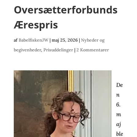
Oversætterforbunds
Ærespris
af
BabelfiskenJW
|
maj 25, 2026
|
Nyheder og
begivenheder
,
Prisuddelinger
|
2 Kommentarer
De
n
6.
m
aj
ble