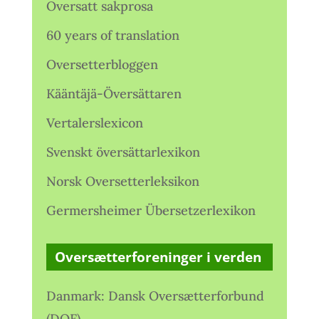
Oversatt sakprosa
60 years of translation
Oversetterbloggen
Kääntäjä-Översättaren
Vertalerslexicon
Svenskt översättarlexikon
Norsk Oversetterleksikon
Germersheimer Übersetzerlexikon
Oversætterforeninger i verden
Danmark: Dansk Oversætterforbund
(DOF)