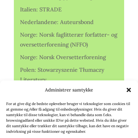
Italien: STRADE
Nederlandene: Auteursbond
Norge: Norsk faglitterær forfatter- og
oversetterforening (NFFO)
Norge: Norsk Oversetterforening
Polen: Stowarzyszenie Tłumaczy
Literatury
Administrer samtykke
Storbritannien: Translators
Association (TA)
For at give dig de bedste oplevelser bruger vi teknologier som cookies til
at gemme og/eller få adgang til enhedsoplysninger. Hvis du giver dit
Sverige: Översättarsektionen (Ö.)
samtykke til disse teknologier, kan vi behandle data som f.eks.
browsingadfærd eller unikke ID'er på dette websted. Hvis du ikke giver
dit samtykke eller trækker dit samtykke tilbage, kan det have en negativ
Sverige: Översättarcentrum (ÖC)
indvirkning på visse funktioner og egenskaber.