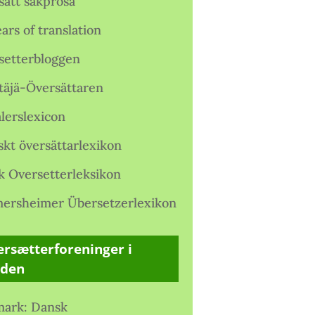
satt sakprosa
ars of translation
setterbloggen
täjä-Översättaren
lerslexicon
skt översättarlexikon
k Oversetterleksikon
ersheimer Übersetzerlexikon
rsætterforeninger i
rden
ark: Dansk