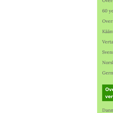
Over
60 ye
Over
Kään
Verta
Sven
Nors
Germ
Ove
ve
Danm