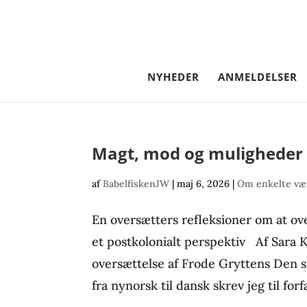
NYHEDER
ANMELDELSER
Magt, mod og muligheder
af
BabelfiskenJW
|
maj 6, 2026
|
Om enkelte vær
En oversætters refleksioner om at ove
et postkolonialt perspektiv Af Sara 
oversættelse af Frode Gryttens Den sis
fra nynorsk til dansk skrev jeg til for