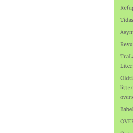
Refu
Tids
Asym
Revu
TraL
Liter
Oldt
litte
over
Babe
OVE