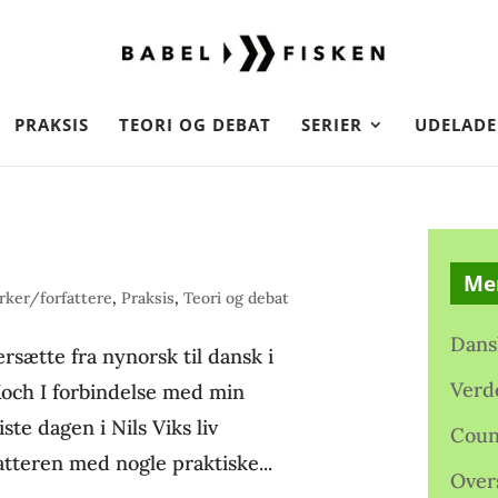
PRAKSIS
TEORI OG DEBAT
SERIER
UDELADE
Me
ker/forfattere
,
Praksis
,
Teori og debat
Dans
rsætte fra nynorsk til dansk i
Verd
Koch I forbindelse med min
te dagen i Nils Viks liv
Coun
fatteren med nogle praktiske...
Over