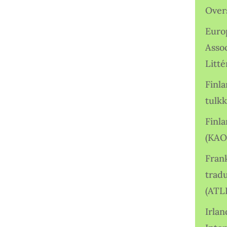
Over
Euro
Asso
Litté
Finl
tulkk
Finl
(KAO
Frank
tradu
(ATL
Irlan