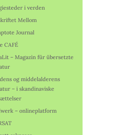
giesteder i verden
skriftet Mellom
ptote Journal
e CAFÉ
aLit – Magazin für übersetzte
atur
idens og middelalderens
ratur – i skandinaviske
sættelser
lwerk – onlineplatform
RSAT