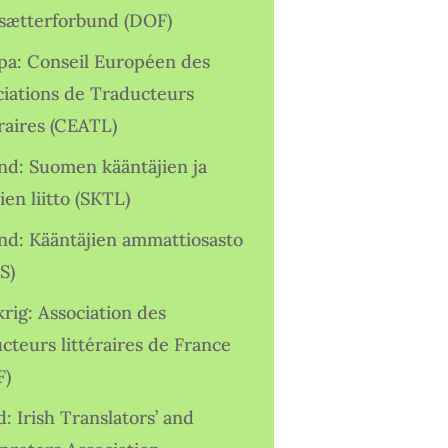
sætterforbund (DOF)
pa: Conseil Européen des
ciations de Traducteurs
raires (CEATL)
and: Suomen kääntäjien ja
ien liitto (SKTL)
and: Kääntäjien ammattiosasto
S)
rig: Association des
cteurs littéraires de France
F)
d: Irish Translators’ and