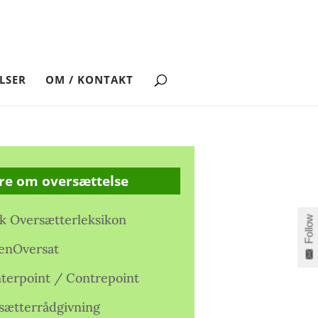
LSER
OM / KONTAKT
re om oversættelse
k Oversætterleksikon
Follow
enOversat
terpoint / Contrepoint
sætterrådgivning