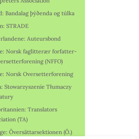
preters Association
nd: Bandalag þýðenda og túlka
ien: STRADE
rlandene: Auteursbond
: Norsk faglitterær forfatter-
versetterforening (NFFO)
e: Norsk Oversetterforening
n: Stowarzyszenie Tłumaczy
ratury
ritannien: Translators
iation (TA)
ge: Översättarsektionen (Ö.)