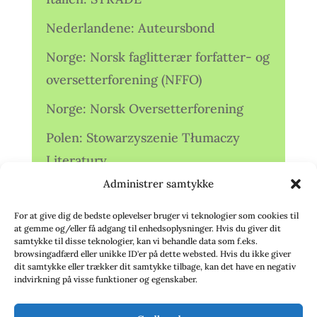
Nederlandene: Auteursbond
Norge: Norsk faglitterær forfatter- og
oversetterforening (NFFO)
Norge: Norsk Oversetterforening
Polen: Stowarzyszenie Tłumaczy
Literatury
Administrer samtykke
Storbritannien: Translators
Association (TA)
For at give dig de bedste oplevelser bruger vi teknologier som cookies til
at gemme og/eller få adgang til enhedsoplysninger. Hvis du giver dit
Sverige: Översättarsektionen (Ö.)
samtykke til disse teknologier, kan vi behandle data som f.eks.
browsingadfærd eller unikke ID'er på dette websted. Hvis du ikke giver
dit samtykke eller trækker dit samtykke tilbage, kan det have en negativ
Sverige: Översättarcentrum (ÖC)
indvirkning på visse funktioner og egenskaber.
Tyskland: Verbands