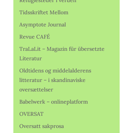
Refugiesteder i verden
Tidsskriftet Mellom
Asymptote Journal
Revue CAFÉ
TraLaLit – Magazin für übersetzte
Literatur
Oldtidens og middelalderens
litteratur – i skandinaviske
oversættelser
Babelwerk – onlineplatform
OVERSAT
Oversatt sakprosa