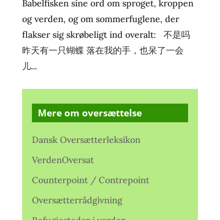
Babelfisken sine ord om sproget, kroppen
og verden, og om sommerfuglene, der
flakser sig skrøbeligt ind overalt: 不是吗
昨天有一只蝴蝶 落在我的手，也呆了一会
儿...
Mere om oversættelse
Dansk Oversætterleksikon
VerdenOversat
Counterpoint / Contrepoint
Oversætterrådgivning