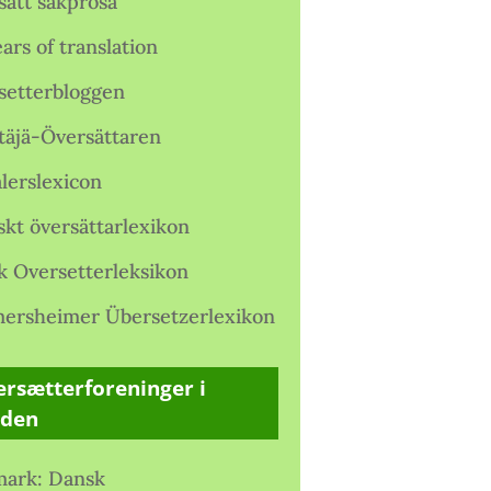
satt sakprosa
ars of translation
setterbloggen
täjä-Översättaren
lerslexicon
skt översättarlexikon
k Oversetterleksikon
ersheimer Übersetzerlexikon
rsætterforeninger i
rden
ark: Dansk