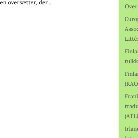
en oversætter, der...
Over
Euro
Asso
Litté
Finl
tulkk
Finl
(KAO
Frank
tradu
(ATL
Irlan