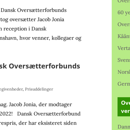
Over
af Dansk Oversætterforbunds
60 ye
og oversætter Jacob Jonia
Over
n reception i Dansk
Kään
anshavn, hvor venner, kollegaer og
Verta
Sven
nsk Oversætterforbunds
Nors
Germ
egivenheder
,
Prisuddelinger
Ove
.mag. Jacob Jonia, der modtager
ve
 2022! Dansk Oversætterforbund
espris, der har eksisteret siden
Danm