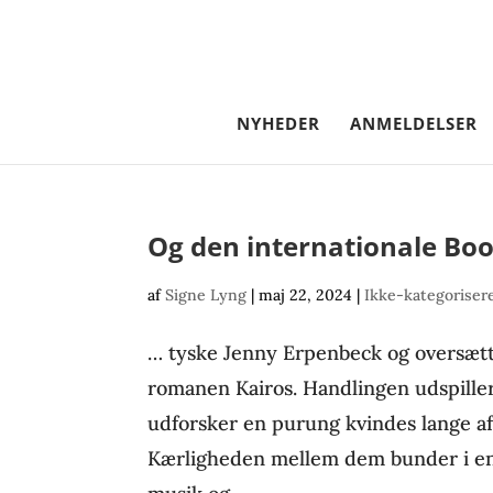
NYHEDER
ANMELDELSER
Og den internationale Book
af
Signe Lyng
|
maj 22, 2024
|
Ikke-kategoriser
… tyske Jenny Erpenbeck og oversæt
romanen Kairos. Handlingen udspiller 
udforsker en purung kvindes lange a
Kærligheden mellem dem bunder i en 