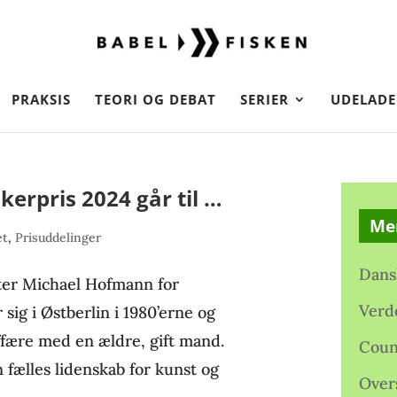
PRAKSIS
TEORI OG DEBAT
SERIER
UDELADE
erpris 2024 går til …
Me
et
,
Prisuddelinger
Dans
ter Michael Hofmann for
Verd
sig i Østberlin i 1980’erne og
ffære med en ældre, gift mand.
Coun
fælles lidenskab for kunst og
Over