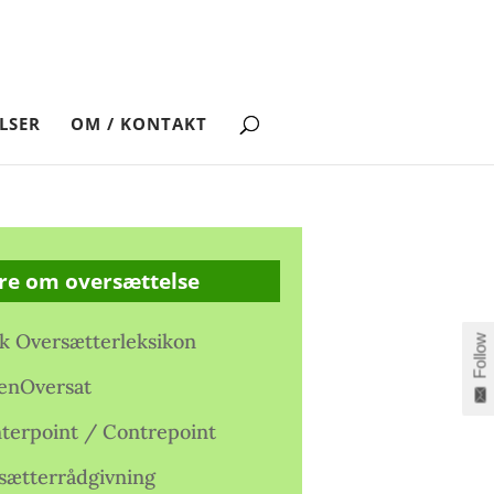
LSER
OM / KONTAKT
re om oversættelse
k Oversætterleksikon
Follow
enOversat
terpoint / Contrepoint
sætterrådgivning