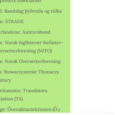
preters Association
nd: Bandalag þýðenda og túlka
ien: STRADE
rlandene: Auteursbond
: Norsk faglitterær forfatter-
versetterforening (NFFO)
e: Norsk Oversetterforening
n: Stowarzyszenie Tłumaczy
ratury
ritannien: Translators
iation (TA)
ge: Översättarsektionen (Ö.)