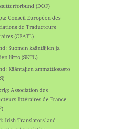
sætterforbund (DOF)
pa: Conseil Européen des
ciations de Traducteurs
raires (CEATL)
and: Suomen kääntäjien ja
ien liitto (SKTL)
and: Kääntäjien ammattiosasto
S)
rig: Association des
cteurs littéraires de France
F)
d: Irish Translators’ and