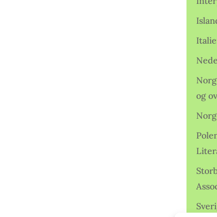
Inter
Isla
Ital
Nede
Norge
og o
Norg
Pole
Lite
Storb
Assoc
Sveri