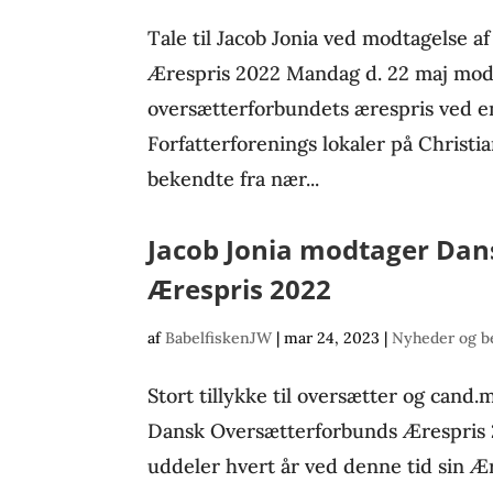
Tale til Jacob Jonia ved modtagelse 
Ærespris 2022 Mandag d. 22 maj modt
oversætterforbundets ærespris ved e
Forfatterforenings lokaler på Christi
bekendte fra nær...
Jacob Jonia modtager Da
Ærespris 2022
af
BabelfiskenJW
|
mar 24, 2023
|
Nyheder og b
Stort tillykke til oversætter og cand
Dansk Oversætterforbunds Ærespris
uddeler hvert år ved denne tid sin Ær