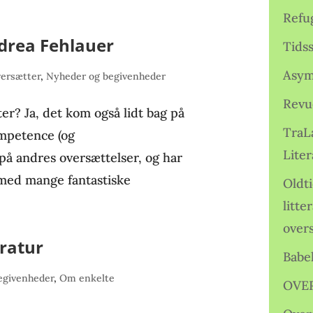
Refu
drea Fehlauer
Tids
Asym
ersætter
,
Nyheder og begivenheder
Revu
er? Ja, det kom også lidt bag på
TraL
ompetence (og
Liter
 på andres oversættelser, og har
e med mange fantastiske
Oldt
litte
over
eratur
Babe
egivenheder
,
Om enkelte
OVE