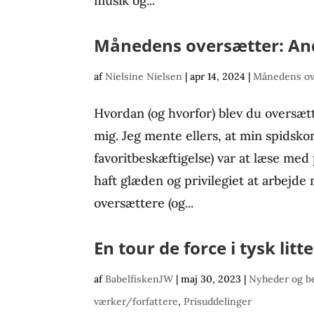
musik og...
Månedens oversætter: An
af
Nielsine Nielsen
|
apr 14, 2024
|
Månedens ov
Hvordan (og hvorfor) blev du oversætt
mig. Jeg mente ellers, at min spidsk
favoritbeskæftigelse) var at læse med
haft glæden og privilegiet at arbejd
oversættere (og...
En tour de force i tysk litt
af
BabelfiskenJW
|
maj 30, 2023
|
Nyheder og b
værker/forfattere
,
Prisuddelinger