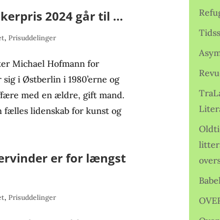
Refu
erpris 2024 går til …
Tids
et
,
Prisuddelinger
Asym
ter Michael Hofmann for
Revu
sig i Østberlin i 1980’erne og
TraL
ffære med en ældre, gift mand.
Liter
fælles lidenskab for kunst og
Oldt
litte
ervinder er for længst
over
Babe
et
,
Prisuddelinger
OVE