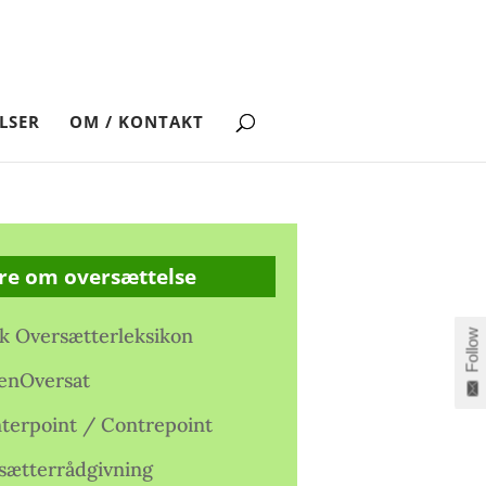
LSER
OM / KONTAKT
re om oversættelse
k Oversætterleksikon
Follow
enOversat
terpoint / Contrepoint
sætterrådgivning