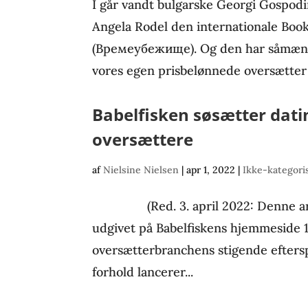
I går vandt bulgarske Georgi Gospod
Angela Rodel den internationale Boo
(Времеубежище). Og den har såmænd 
vores egen prisbelønnede oversætter H
Babelfisken søsætter dati
oversættere
af
Nielsine Nielsen
|
apr 1, 2022
|
Ikke-kategori
(Red. 3. april 2022: Denne artike
udgivet på Babelfiskens hjemmeside 1.
oversætterbranchens stigende efters
forhold lancerer...