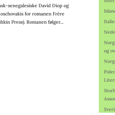
Inter
ansk-senegalesiske David Diop og
Isla
oschovakis for romanen Frère
Ital
hkin Press). Romanen følger...
Nede
Norge
og o
Norg
Pole
Lite
Storb
Assoc
Sveri