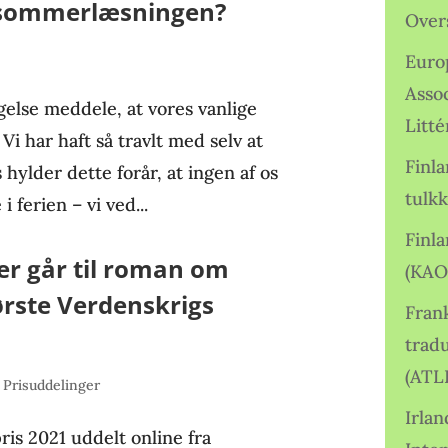
 sommerlæsningen?
Over
Euro
Asso
else meddele, at vores vanlige
Litté
i har haft så travlt med selv at
Finl
hylder dette forår, at ingen af os
tulkk
i ferien – vi ved...
Finl
er går til roman om
(KAO
ørste Verdenskrigs
Frank
tradu
(ATL
,
Prisuddelinger
Irlan
ris 2021 uddelt online fra