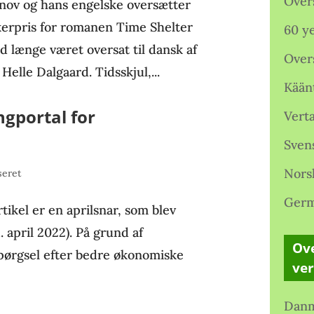
Over
inov og hans engelske oversætter
kerpris for romanen Time Shelter
60 ye
længe været oversat til dansk af
Over
elle Dalgaard. Tidsskjul,...
Kään
ngportal for
Verta
Sven
Nors
seret
Germ
l er en aprilsnar, som blev
 april 2022). På grund af
Ove
pørgsel efter bedre økonomiske
ve
Danm