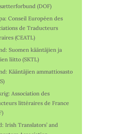
sætterforbund (DOF)
pa: Conseil Européen des
ciations de Traducteurs
raires (CEATL)
and: Suomen kääntäjien ja
ien liitto (SKTL)
and: Kääntäjien ammattiosasto
S)
rig: Association des
cteurs littéraires de France
F)
d: Irish Translators’ and