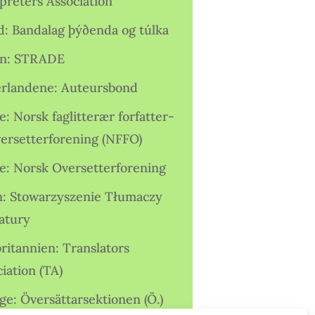
preters Association
nd: Bandalag þýðenda og túlka
ien: STRADE
rlandene: Auteursbond
: Norsk faglitterær forfatter-
versetterforening (NFFO)
e: Norsk Oversetterforening
n: Stowarzyszenie Tłumaczy
ratury
ritannien: Translators
iation (TA)
ge: Översättarsektionen (Ö.)