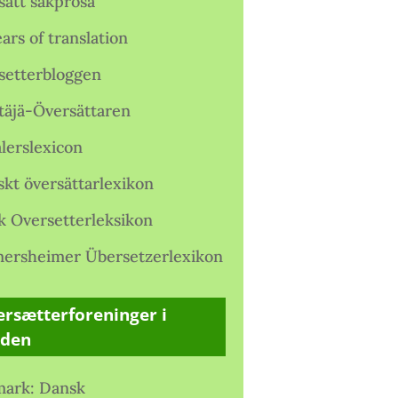
satt sakprosa
ars of translation
setterbloggen
täjä-Översättaren
lerslexicon
skt översättarlexikon
k Oversetterleksikon
ersheimer Übersetzerlexikon
rsætterforeninger i
rden
ark: Dansk