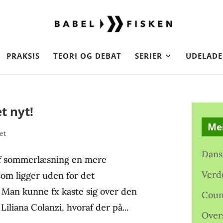
PRAKSIS
TEORI OG DEBAT
SERIER
UDELADE
t nyt!
Me
et
Dans
 af sommerlæsning en mere
Verd
 som ligger uden for det
. Man kunne fx kaste sig over den
Coun
Liliana Colanzi, hvoraf der på...
Over