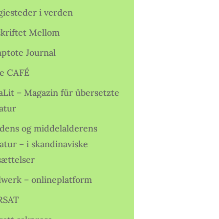
giesteder i verden
skriftet Mellom
ptote Journal
e CAFÉ
aLit – Magazin für übersetzte
atur
idens og middelalderens
ratur – i skandinaviske
sættelser
lwerk – onlineplatform
RSAT