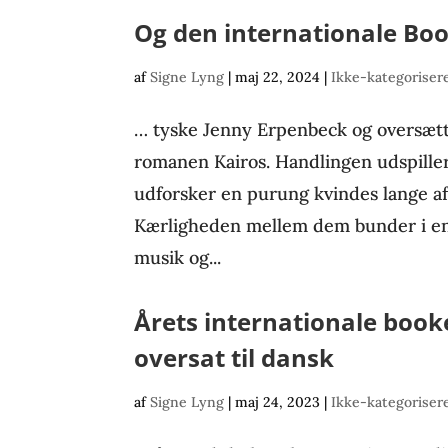
Og den internationale Book
af
Signe Lyng
|
maj 22, 2024
|
Ikke-kategoriser
… tyske Jenny Erpenbeck og oversæt
romanen Kairos. Handlingen udspiller 
udforsker en purung kvindes lange a
Kærligheden mellem dem bunder i en 
musik og...
Årets internationale book
oversat til dansk
af
Signe Lyng
|
maj 24, 2023
|
Ikke-kategoriser