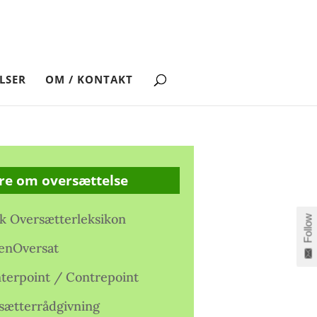
LSER
OM / KONTAKT
re om oversættelse
k Oversætterleksikon
Follow
enOversat
terpoint / Contrepoint
sætterrådgivning