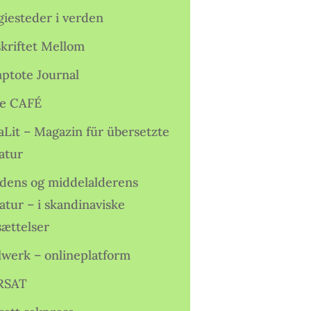
giesteder i verden
skriftet Mellom
ptote Journal
e CAFÉ
aLit – Magazin für übersetzte
atur
idens og middelalderens
ratur – i skandinaviske
sættelser
lwerk – onlineplatform
RSAT