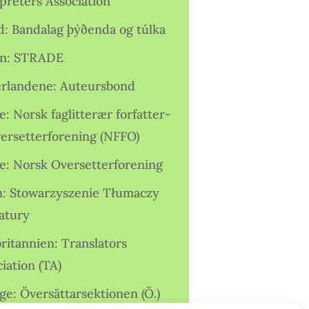
preters Association
nd: Bandalag þýðenda og túlka
ien: STRADE
rlandene: Auteursbond
: Norsk faglitterær forfatter-
versetterforening (NFFO)
e: Norsk Oversetterforening
n: Stowarzyszenie Tłumaczy
ratury
ritannien: Translators
iation (TA)
ge: Översättarsektionen (Ö.)