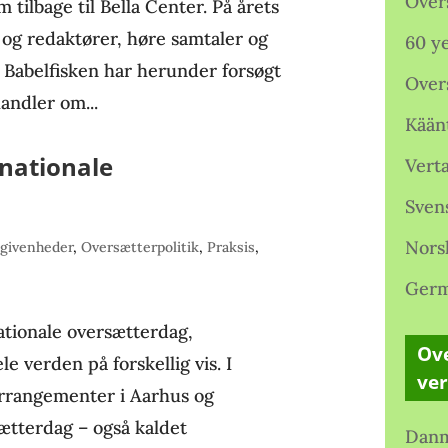
Over
tilbage til Bella Center. På årets
og redaktører, høre samtaler og
60 ye
 Babelfisken har herunder forsøgt
Over
andler om...
Kään
rnationale
Verta
Sven
Nors
givenheder
,
Oversætterpolitik
,
Praksis
,
Germ
ationale oversætterdag,
Ove
 verden på forskellig vis. I
ve
rrangementer i Aarhus og
tterdag – også kaldet
Danm