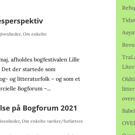
Refu
esperspektiv
Tids
Asym
givenheder
,
Om enkelte
Revu
TraL
aj, afholdes bogfestivalen Lille
Liter
 Det der startede som
bog- og litteraturfolk – og som et
Oldt
rcielle Bogforum –...
litte
over
lse på Bogforum 2021
Babe
ivenheder
,
Om enkelte værker/forfattere
OVE