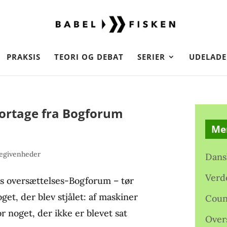
PRAKSIS
TEORI OG DEBAT
SERIER
UDELADE
portage fra Bogforum
Me
egivenheder
Dans
Verd
års oversættelses-Bogforum – tør
get, der blev stjålet: af maskiner
Coun
 noget, der ikke er blevet sat
Over