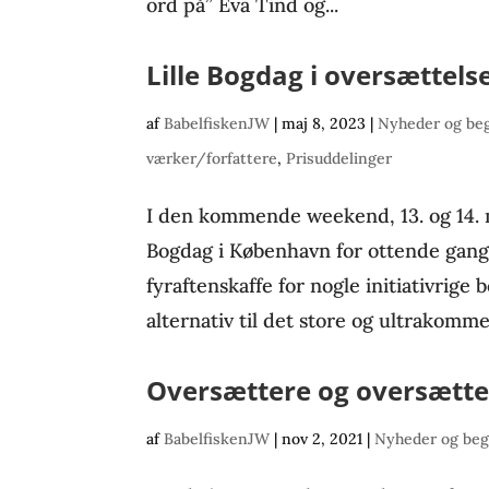
ord på” Eva Tind og...
Lille Bogdag i oversættels
af
BabelfiskenJW
|
maj 8, 2023
|
Nyheder og be
værker/forfattere
,
Prisuddelinger
I den kommende weekend, 13. og 14. m
Bogdag i København for ottende gang
fyraftenskaffe for nogle initiativrige 
alternativ til det store og ultrakomme
Oversættere og oversætte
af
BabelfiskenJW
|
nov 2, 2021
|
Nyheder og beg