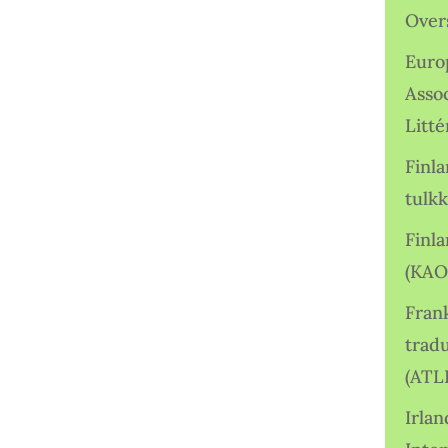
Over
Euro
Asso
Litté
Finl
tulkk
Finl
(KAO
Frank
tradu
(ATL
Irlan