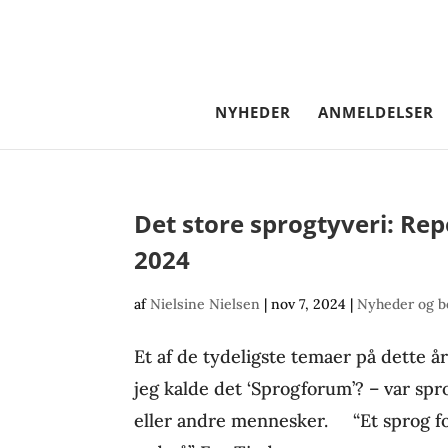
NYHEDER
ANMELDELSER
Det store sprogtyveri: Re
2024
af
Nielsine Nielsen
|
nov 7, 2024
|
Nyheder og b
Et af de tydeligste temaer på dette 
jeg kalde det ‘Sprogforum’? – var spro
eller andre mennesker. “Et sprog for