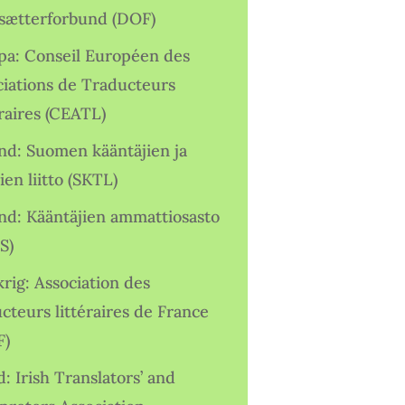
sætterforbund (DOF)
pa: Conseil Européen des
ciations de Traducteurs
raires (CEATL)
and: Suomen kääntäjien ja
ien liitto (SKTL)
and: Kääntäjien ammattiosasto
S)
rig: Association des
cteurs littéraires de France
F)
d: Irish Translators’ and