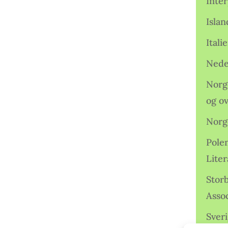
Inter
Isla
Ital
Nede
Norge
og o
Norg
Pole
Lite
Storb
Assoc
Sveri