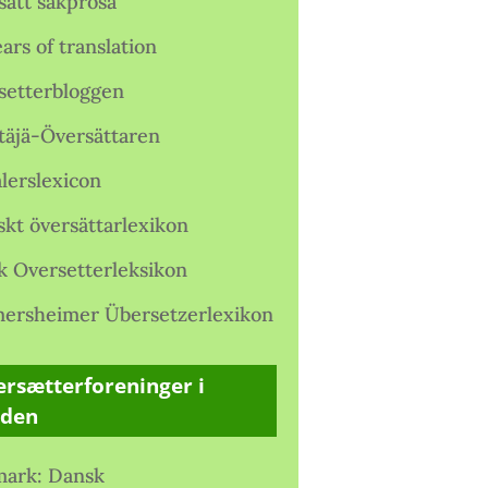
satt sakprosa
ars of translation
setterbloggen
täjä-Översättaren
lerslexicon
skt översättarlexikon
k Oversetterleksikon
ersheimer Übersetzerlexikon
rsætterforeninger i
rden
ark: Dansk