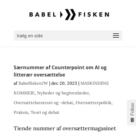
Vælg en side
Særnummer af Counterpoint om AI og
litterær oversættelse
af
BabelfiskenJW
|
dec 20, 2023
|
MASKINERNE
KOMMER!
,
Nyheder og begivenheder
,
Oversættelsesteori og -debat
,
Oversætterpolitik
,
Follow
Praksis
,
Teori og debat
Tiende nummer af oversættermagasinet