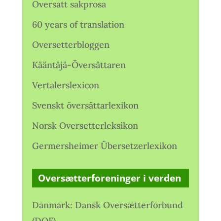
Oversatt sakprosa
60 years of translation
Oversetterbloggen
Kääntäjä-Översättaren
Vertalerslexicon
Svenskt översättarlexikon
Norsk Oversetterleksikon
Germersheimer Übersetzerlexikon
Oversætterforeninger i verden
Danmark: Dansk Oversætterforbund
(DOF)