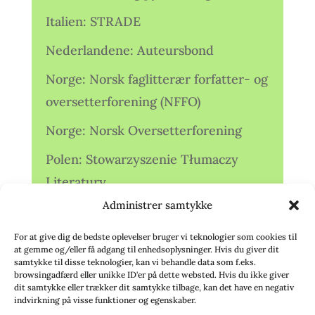
Italien: STRADE
Nederlandene: Auteursbond
Norge: Norsk faglitterær forfatter- og
oversetterforening (NFFO)
Norge: Norsk Oversetterforening
Polen: Stowarzyszenie Tłumaczy
Literatury
Administrer samtykke
Storbritannien: Translators
Association (TA)
For at give dig de bedste oplevelser bruger vi teknologier som cookies til
at gemme og/eller få adgang til enhedsoplysninger. Hvis du giver dit
Sverige: Översättarsektionen (Ö.)
samtykke til disse teknologier, kan vi behandle data som f.eks.
browsingadfærd eller unikke ID'er på dette websted. Hvis du ikke giver
dit samtykke eller trækker dit samtykke tilbage, kan det have en negativ
Sverige: Översättarcentrum (ÖC)
indvirkning på visse funktioner og egenskaber.