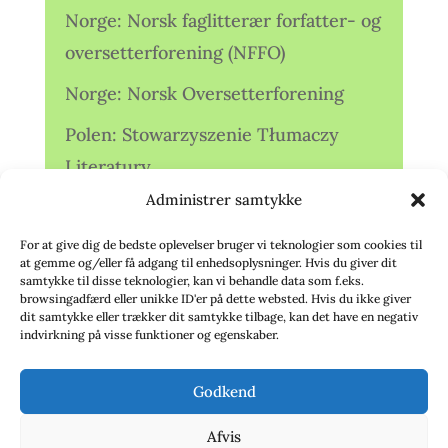
Norge: Norsk faglitterær forfatter- og
oversetterforening (NFFO)
Norge: Norsk Oversetterforening
Polen: Stowarzyszenie Tłumaczy
Literatury
Administrer samtykke
Storbritannien: Translators
Association (TA)
For at give dig de bedste oplevelser bruger vi teknologier som cookies til
at gemme og/eller få adgang til enhedsoplysninger. Hvis du giver dit
Sverige: Översättarsektionen (Ö.)
samtykke til disse teknologier, kan vi behandle data som f.eks.
browsingadfærd eller unikke ID'er på dette websted. Hvis du ikke giver
dit samtykke eller trækker dit samtykke tilbage, kan det have en negativ
Sverige: Översättarcentrum (ÖC)
indvirkning på visse funktioner og egenskaber.
Tyskland: Verbands
Godkend
deutschsprachiger Übersetzer (VdÜ)
Afvis