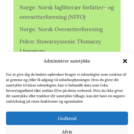
Norge: Norsk faglitterær forfatter- og
oversetterforening (NFFO)
Norge: Norsk Oversetterforening
Polen: Stowarzyszenie Tłumaczy
Literatury
Administrer samtykke
Storbritannien: Translators
Association (TA)
For at give dig de bedste oplevelser bruger vi teknologier som cookies til
at gemme og/eller få adgang til enhedsoplysninger. Hvis du giver dit
Sverige: Översättarsektionen (Ö.)
samtykke til disse teknologier, kan vi behandle data som f.eks.
browsingadfærd eller unikke ID'er på dette websted. Hvis du ikke giver
dit samtykke eller trækker dit samtykke tilbage, kan det have en negativ
Sverige: Översättarcentrum (ÖC)
indvirkning på visse funktioner og egenskaber.
Tyskland: Verbands
Godkend
deutschsprachiger Übersetzer (VdÜ)
Afvis