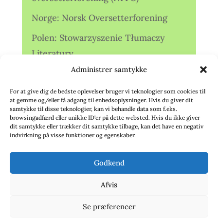
Norge: Norsk Oversetterforening
Polen: Stowarzyszenie Tłumaczy
Literatury
Administrer samtykke
Storbritannien: Translators
Association (TA)
For at give dig de bedste oplevelser bruger vi teknologier som cookies til
at gemme og/eller få adgang til enhedsoplysninger. Hvis du giver dit
Sverige: Översättarsektionen (Ö.)
samtykke til disse teknologier, kan vi behandle data som f.eks.
browsingadfærd eller unikke ID'er på dette websted. Hvis du ikke giver
dit samtykke eller trækker dit samtykke tilbage, kan det have en negativ
Sverige: Översättarcentrum (ÖC)
indvirkning på visse funktioner og egenskaber.
Tyskland: Verbands
Godkend
deutschsprachiger Übersetzer (VdÜ)
Afvis
Se præferencer
© 2020 - Babelfisken