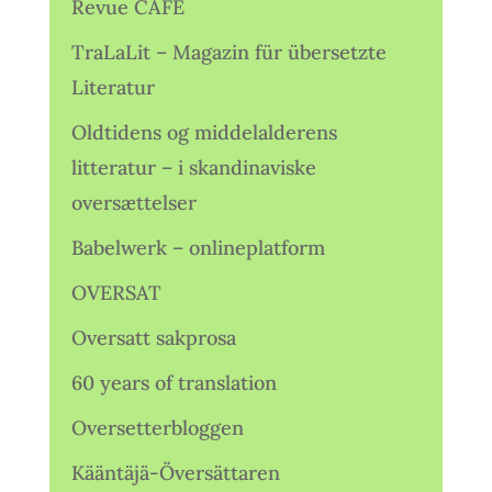
Revue CAFÉ
TraLaLit – Magazin für übersetzte
Literatur
Oldtidens og middelalderens
litteratur – i skandinaviske
oversættelser
Babelwerk – onlineplatform
OVERSAT
Oversatt sakprosa
60 years of translation
Oversetterbloggen
Kääntäjä-Översättaren