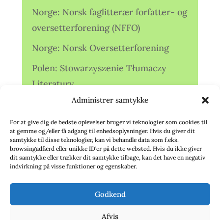
Norge: Norsk faglitterær forfatter- og
oversetterforening (NFFO)
Norge: Norsk Oversetterforening
Polen: Stowarzyszenie Tłumaczy
Literatury
Administrer samtykke
Storbritannien: Translators
Association (TA)
For at give dig de bedste oplevelser bruger vi teknologier som cookies til
at gemme og/eller få adgang til enhedsoplysninger. Hvis du giver dit
Sverige: Översättarsektionen (Ö.)
samtykke til disse teknologier, kan vi behandle data som f.eks.
browsingadfærd eller unikke ID'er på dette websted. Hvis du ikke giver
dit samtykke eller trækker dit samtykke tilbage, kan det have en negativ
Sverige: Översättarcentrum (ÖC)
indvirkning på visse funktioner og egenskaber.
Tyskland: Verbands
Godkend
deutschsprachiger Übersetzer (VdÜ)
Afvis